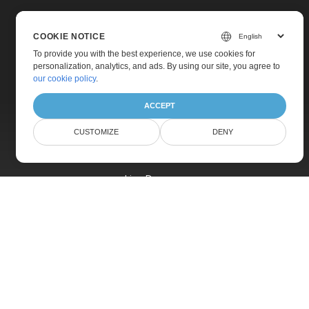
COOKIE NOTICE
To provide you with the best experience, we use cookies for
personalization, analytics, and ads. By using our site, you agree to
Home
our cookie policy
.
Products
ACCEPT
New Releases
CUSTOMIZE
DENY
Pricing
Docs
Live Demos
Free Support
Paid Support
Paid Consulting
Blog
Websites
About