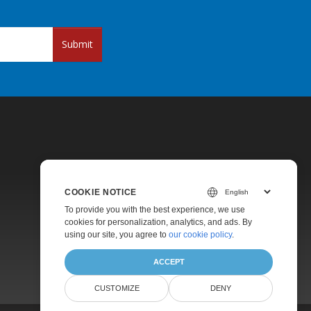
Submit
COOKIE NOTICE
Pricing
To provide you with the best experience, we use
cookies for personalization, analytics, and ads. By
Paid Support
using our site, you agree to
our cookie policy
.
About
ACCEPT
CUSTOMIZE
DENY