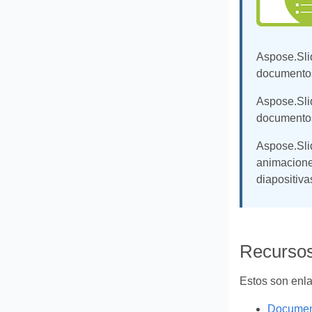
Aspose.Slid
documentos
Aspose.Slid
documento
Aspose.Slid
animaciones
diapositiv
Recursos
Estos son enla
Document