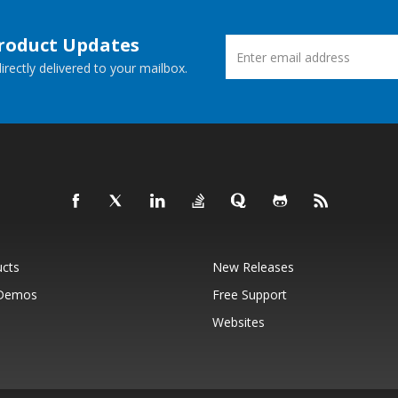
Product Updates
rectly delivered to your mailbox.
ucts
New Releases
 Demos
Free Support
Websites