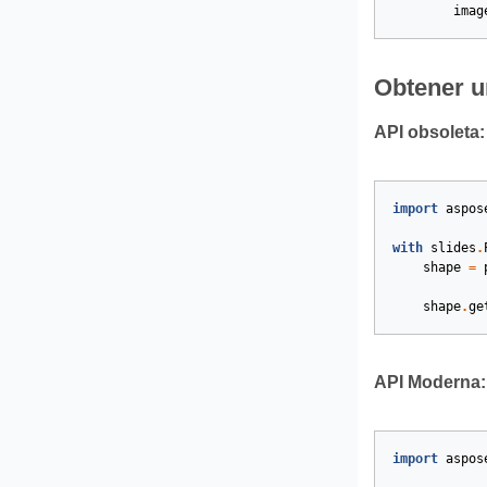
imag
Obtener u
API obsoleta:
import
aspos
with
slides
.
shape
=
shape
.
ge
API Moderna:
import
aspos