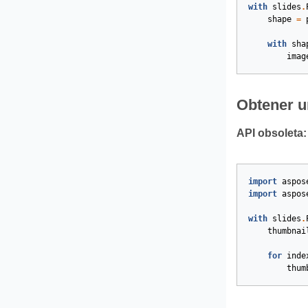
with
slides
.
shape
=
with
sha
imag
Obtener u
API obsoleta:
import
aspos
import
aspos
with
slides
.
thumbnai
for
inde
thum