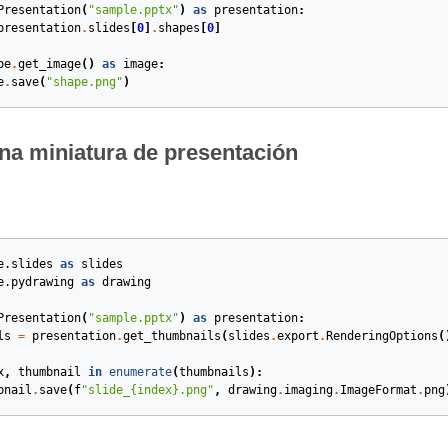
Presentation
(
"sample.pptx"
)
as
presentation
:
presentation
.
slides
[
0
]
.
shapes
[
0
]
pe
.
get_image
()
as
image
:
e
.
save
(
"shape.png"
)
na miniatura de presentación
e.slides
as
slides
e.pydrawing
as
drawing
Presentation
(
"sample.pptx"
)
as
presentation
:
ls
=
presentation
.
get_thumbnails
(
slides
.
export
.
RenderingOptions
(
x
,
thumbnail
in
enumerate
(
thumbnails
):
bnail
.
save
(
f
"slide_
{index}
.png"
,
drawing
.
imaging
.
ImageFormat
.
png