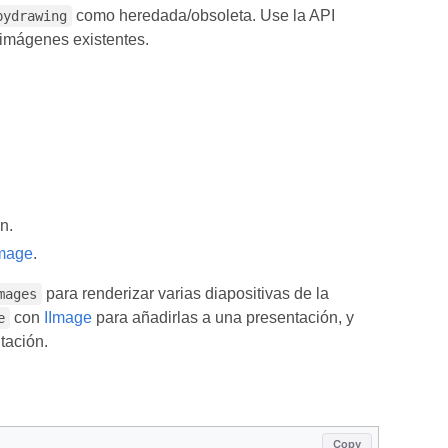
como heredada/obsoleta. Use la API
pydrawing
 imágenes existentes.
n.
Image
.
para renderizar varias diapositivas de la
mages
con
IImage
para añadirlas a una presentación, y
e
tación.
Copy