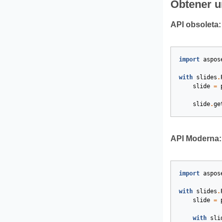
Obtener u
API obsoleta:
import
aspos
with
slides
.
slide
=
slide
.
ge
API Moderna:
import
aspos
with
slides
.
slide
=
with
sli