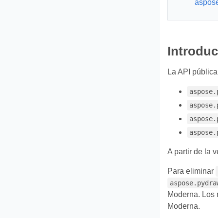
aspose
Introdu
La API pública
aspose.
aspose.
aspose.
aspose.
A partir de la 
Para eliminar
aspose.pydra
Moderna. Los 
Moderna.