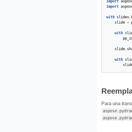
import
aspos
import
aspos
with
slides
.
slide
=
with
sli
pp_i
slide
.
sh
with
sli
slid
Reemplaz
Para una trans
aspose.pydra
aspose.pydra