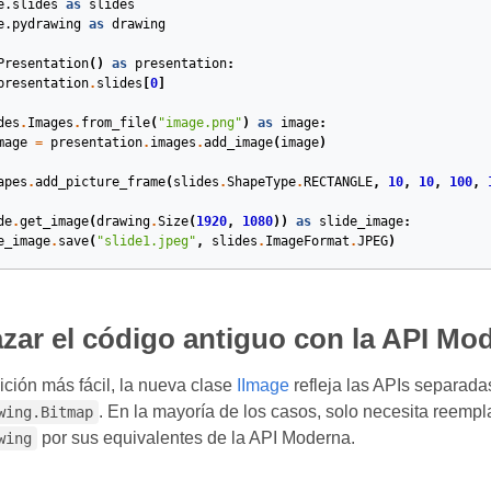
e.slides
as
slides
e.pydrawing
as
drawing
Presentation
()
as
presentation
:
presentation
.
slides
[
0
]
des
.
Images
.
from_file
(
"image.png"
)
as
image
:
mage
=
presentation
.
images
.
add_image
(
image
)
apes
.
add_picture_frame
(
slides
.
ShapeType
.
RECTANGLE
,
10
,
10
,
100
,
de
.
get_image
(
drawing
.
Size
(
1920
,
1080
))
as
slide_image
:
e_image
.
save
(
"slide1.jpeg"
,
slides
.
ImageFormat
.
JPEG
)
ar el código antiguo con la API Mo
ición más fácil, la nueva clase
IImage
refleja las APIs separada
. En la mayoría de los casos, solo necesita reempl
wing.Bitmap
por sus equivalentes de la API Moderna.
wing