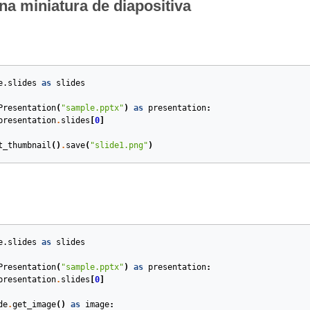
na miniatura de diapositiva
e.slides
as
slides
Presentation
(
"sample.pptx"
)
as
presentation
:
presentation
.
slides
[
0
]
t_thumbnail
()
.
save
(
"slide1.png"
)
e.slides
as
slides
Presentation
(
"sample.pptx"
)
as
presentation
:
presentation
.
slides
[
0
]
de
.
get_image
()
as
image
: