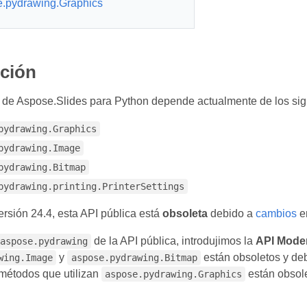
.pydrawing.Graphics
cción
 de Aspose.Slides para Python depende actualmente de los sig
pydrawing.Graphics
pydrawing.Image
pydrawing.Bitmap
pydrawing.printing.PrinterSettings
versión 24.4, esta API pública está
obsoleta
debido a
cambios
en
de la API pública, introdujimos la
API Mode
aspose.pydrawing
y
están obsoletos y de
wing.Image
aspose.pydrawing.Bitmap
métodos que utilizan
están obsole
aspose.pydrawing.Graphics