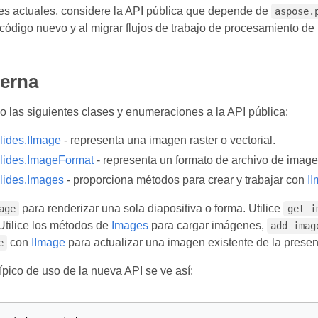
es actuales, considere la API pública que depende de
aspose.
ódigo nuevo y al migrar flujos de trabajo de procesamiento de
erna
 las siguientes clases y enumeraciones a la API pública:
lides.IImage
- representa una imagen raster o vectorial.
lides.ImageFormat
- representa un formato de archivo de image
lides.Images
- proporciona métodos para crear y trabajar con
I
para renderizar una sola diapositiva o forma. Utilice
age
get_i
Utilice los métodos de
Images
para cargar imágenes,
add_imag
con
IImage
para actualizar una imagen existente de la presen
e
ípico de uso de la nueva API se ve así: