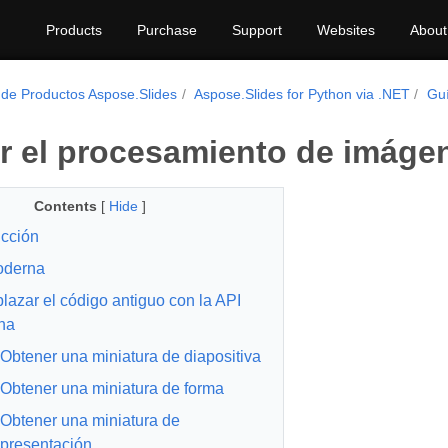
Products
Purchase
Support
Websites
About
 de Productos Aspose.Slides
Aspose.Slides for Python via .NET
Guí
r el procesamiento de imáge
Contents
[
Hide
]
ucción
oderna
azar el código antiguo con la API
na
Obtener una miniatura de diapositiva
Obtener una miniatura de forma
Obtener una miniatura de
presentación