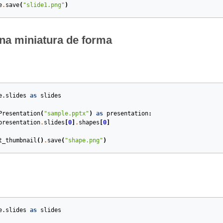
e
.
save
(
"slide1.png"
)
na miniatura de forma
e.slides
as
slides
Presentation
(
"sample.pptx"
)
as
presentation
:
presentation
.
slides
[
0
]
.
shapes
[
0
]
t_thumbnail
()
.
save
(
"shape.png"
)
e.slides
as
slides