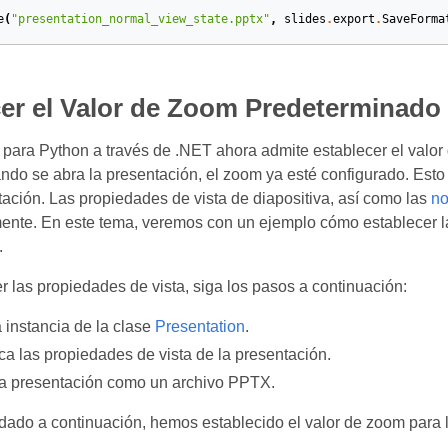
e
(
"presentation_normal_view_state.pptx"
,
slides
.
export
.
SaveForma
er el Valor de Zoom Predeterminado
para Python a través de .NET ahora admite establecer el valo
do se abra la presentación, el zoom ya esté configurado. Est
ación. Las propiedades de vista de diapositiva, así como las
no
nte. En este tema, veremos con un ejemplo cómo establecer la
.
r las propiedades de vista, siga los pasos a continuación:
 instancia de la clase
Presentation
.
ca las propiedades de vista de la presentación.
la presentación como un archivo PPTX.
dado a continuación, hemos establecido el valor de zoom para la 