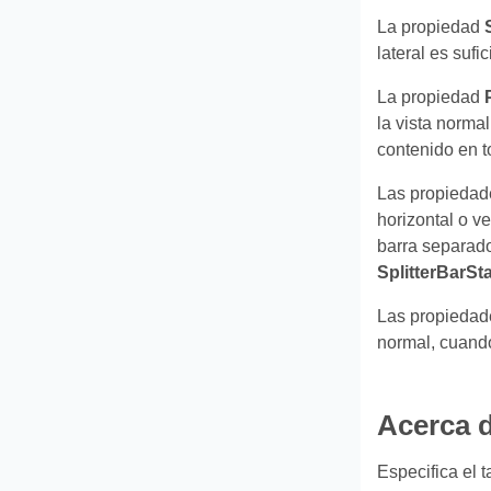
La propiedad
lateral es suf
La propiedad
la vista norma
contenido en t
Las propieda
horizontal o ve
barra separador
SplitterBarSt
Las propieda
normal, cuando
Acerca 
Especifica el 