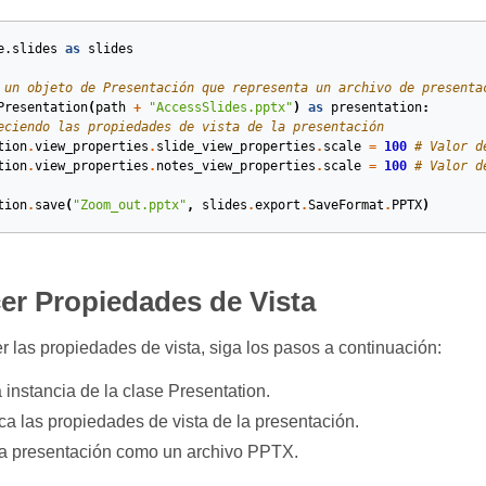
e.slides
as
slides
 un objeto de Presentación que representa un archivo de presenta
Presentation
(
path
+
"AccessSlides.pptx"
)
as
presentation
:
eciendo las propiedades de vista de la presentación
tion
.
view_properties
.
slide_view_properties
.
scale
=
100
# Valor d
tion
.
view_properties
.
notes_view_properties
.
scale
=
100
# Valor d
tion
.
save
(
"Zoom_out.pptx"
,
slides
.
export
.
SaveFormat
.
PPTX
)
er Propiedades de Vista
r las propiedades de vista, siga los pasos a continuación:
instancia de la clase Presentation.
ca las propiedades de vista de la presentación.
la presentación como un archivo PPTX.