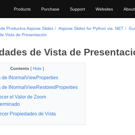
Products
Purchase
Support
Websites
About
 de Productos Aspose.Slides
Aspose.Slides for Python via .NET
Guí
de Vista de Presentación
dades de Vista de Presentaci
Contents
[
Hide
]
 de INormalViewProperties
 de INormalViewRestoredProperties
ecer el Valor de Zoom
terminado
ecer Propiedades de Vista