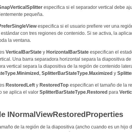
SnapVerticalSplitter
especifica si el separador vertical debe a
icientemente pequeña.
PreferSingleView
especifica si el usuario prefiere ver una regi
l estándar con tres regiones de contenido. Si se activa, la apli
oda la ventana.
des
VerticalBarState
y
HorizontalBarState
especifican el estad
rtical. Una barra separadora horizontal separa la diapositiva de
a vertical separa la diapositiva de la región de contenido later
ateType.Minimized, SplitterBarStateType.Maximized
y
Splitt
des
RestoredLeft
y
RestoredTop
especifican el tamaño de la reg
 se aplica el valor
SplitterBarStateType.Restored
para
Verti
de INormalViewRestoredProperties
tamaño de la región de la diapositiva (ancho cuando es un hijo 