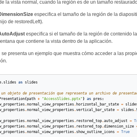
de la vista normal, cuando la región es de un tamaño restaurado
DimensionSize
especifica el tamaño de la región de la diaposit
ijo de restoredLeft).
AutoAdjust
especifica si el tamaño de la región de contenido 
entana que contiene la vista dentro de la aplicación.
n se presenta un ejemplo que muestra cómo acceder a las pro
ión.
e.slides
as
slides
 un objeto de presentación que representa un archivo de presenta
Presentation
(
path
+
"AccessSlides.pptx"
)
as
pres
:
w_properties
.
normal_view_properties
.
horizontal_bar_state
=
slide
w_properties
.
normal_view_properties
.
vertical_bar_state
=
slides
.
w_properties
.
normal_view_properties
.
restored_top
.
auto_adjust
=
T
w_properties
.
normal_view_properties
.
restored_top
.
dimension_size
w_properties
.
normal_view_properties
.
show_outline_icons
=
True