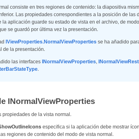
rmal consiste en tres regiones de contenido: la diapositiva mism
nferior. Las propiedades correspondientes a la posición de las 
 la aplicación guarde su estado de vista en el archivo, de modo q
ue se guardó por última vez la presentación.
dad
IViewProperties.NormalViewProperties
se ha añadido para
l de la presentación.
dido las interfaces
INormalViewProperties
,
INormalViewRest
tterBarStateType
.
de INormalViewProperties
 propiedades de la vista normal.
ShowOutlineIcons
especifica si la aplicación debe mostrar íc
las regiones de contenido del modo de vista normal.