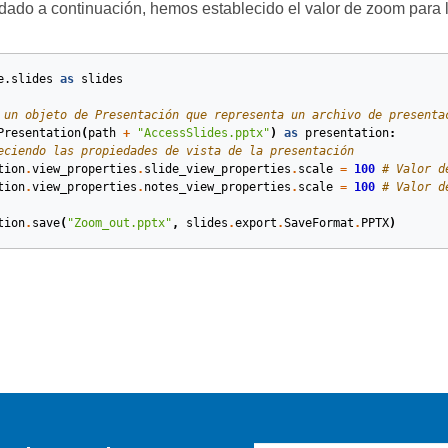
dado a continuación, hemos establecido el valor de zoom para la 
e.slides
as
slides
 un objeto de Presentación que representa un archivo de presenta
Presentation
(
path
+
"AccessSlides.pptx"
)
as
presentation
:
eciendo las propiedades de vista de la presentación
tion
.
view_properties
.
slide_view_properties
.
scale
=
100
# Valor d
tion
.
view_properties
.
notes_view_properties
.
scale
=
100
# Valor d
tion
.
save
(
"Zoom_out.pptx"
,
slides
.
export
.
SaveFormat
.
PPTX
)