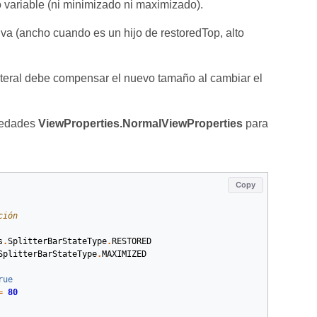
 variable (ni minimizado ni maximizado).
iva (ancho cuando es un hijo de restoredTop, alto
lateral debe compensar el nuevo tamaño al cambiar el
piedades
ViewProperties.NormalViewProperties
para
Copy
ción
s
.
SplitterBarStateType
.
RESTORED
SplitterBarStateType
.
MAXIMIZED
rue
=
80