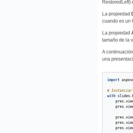
RestoredLeft) 
La propiedad
cuando es un h
La propiedad
tamaño de la v
A continuació
una presentac
import
aspos
# Instanciar
with
slides
.
pres
.
vie
pres
.
vie
pres
.
vie
pres
.
vie
pres
.
vie