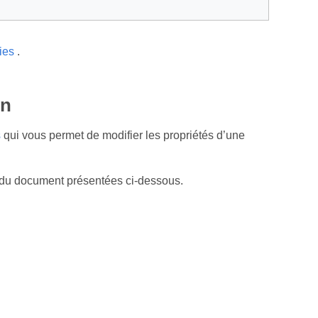
ies
.
on
s
qui vous permet de modifier les propriétés d’une
 du document présentées ci‑dessous.