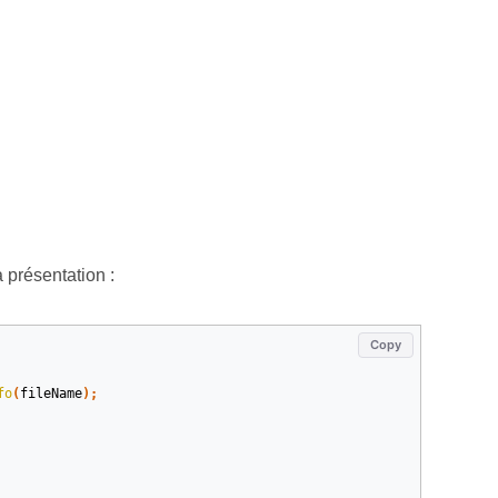
 présentation :
Copy
fo
(
fileName
);