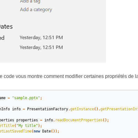
 code vous montre comment modifier certaines propriétés de la
ame
=
"sample.pptx"
;
nInfo
info
=
PresentationFactory
.
getInstance
().
getPresentationIn
perties
properties
=
info
.
readDocumentProperties
();
etTitle
(
"My title"
);
etLastSavedTime
(
new
Date
());