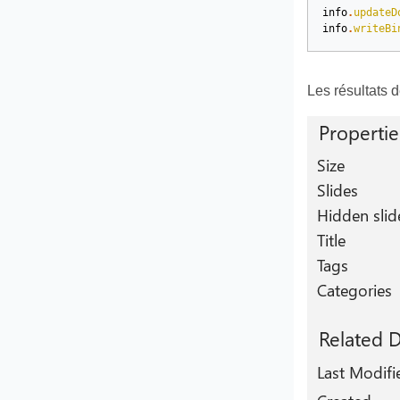
info
.
updateD
info
.
writeBi
Les résultats 