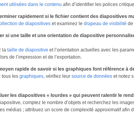
ment utilisées dans le contenu
afin d’identifier les polices critiq
miner rapidement si le fichier contient des diapositives 
ollection de diapositives
et examinez le
drapeau de visibilité
de 
er si une taille et une orientation de diapositive personnalisé
 la
taille de diapositive
et l’orientation actuelles avec les paramè
ors de l’impression et de l’exportation.
n moyen rapide de savoir si les graphiques font référence à
 tous les
graphiques
, vérifiez leur
source de données
et notez s
er les diapositives « lourdes » qui peuvent ralentir le ren
apositive, comptez le nombre d’objets et recherchez les images
es médias ; attribuez un score de complexité approximatif afin d’