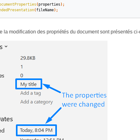
ocumentProperties
(
properties
);
ndedPresentation
(
fileName
);
de la modification des propriétés du document sont présentés ci