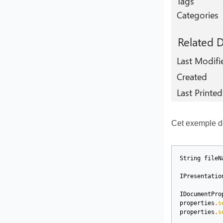
Cet exemple de
String
fileN
IPresentatio
IDocumentPro
properties
.
s
properties
.
s