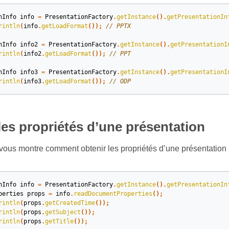
nInfo
info
=
PresentationFactory
.
getInstance
().
getPresentationIn
rintln
(
info
.
getLoadFormat
());
// PPTX
nInfo
info2
=
PresentationFactory
.
getInstance
().
getPresentationI
rintln
(
info2
.
getLoadFormat
());
// PPT
nInfo
info3
=
PresentationFactory
.
getInstance
().
getPresentationI
rintln
(
info3
.
getLoadFormat
());
// ODP
les propriétés d’une présentation
ous montre comment obtenir les propriétés d’une présentation (i
nInfo
info
=
PresentationFactory
.
getInstance
().
getPresentationIn
perties
props
=
info
.
readDocumentProperties
();
rintln
(
props
.
getCreatedTime
());
rintln
(
props
.
getSubject
());
rintln
(
props
.
getTitle
());