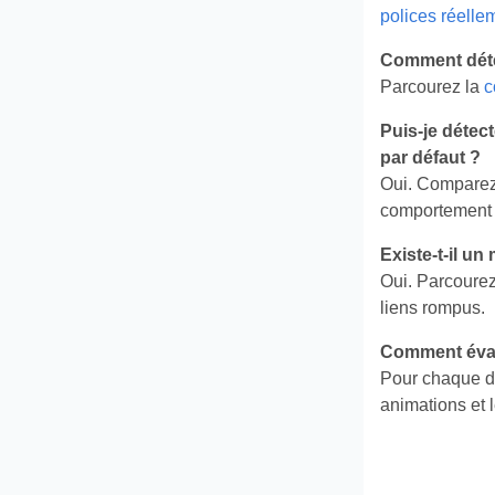
polices réelle
Comment déter
Parcourez la
c
Puis‑je détect
par défaut ?
Oui. Comparez
comportement l
Existe‑t‑il u
Oui. Parcourez
liens rompus.
Comment évalu
Pour chaque di
animations et l