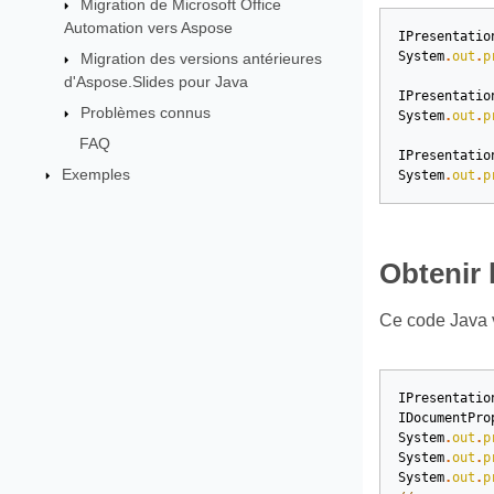
Migration de Microsoft Office
Automation vers Aspose
IPresentatio
System
.
out
.
p
Migration des versions antérieures
d'Aspose.Slides pour Java
IPresentatio
Problèmes connus
System
.
out
.
p
FAQ
IPresentatio
Exemples
System
.
out
.
p
Obtenir 
Ce code Java v
IPresentatio
IDocumentPro
System
.
out
.
p
System
.
out
.
p
System
.
out
.
p