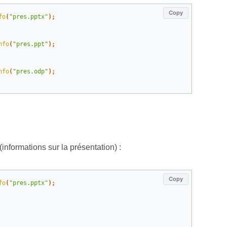
Copy
fo
(
"pres.pptx"
);
nfo
(
"pres.ppt"
);
nfo
(
"pres.odp"
);
nformations sur la présentation) :
Copy
fo
(
"pres.pptx"
);