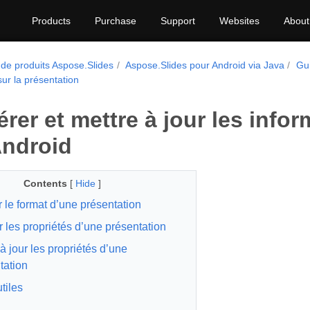
Products
Purchase
Support
Websites
About
 de produits Aspose.Slides
Aspose.Slides pour Android via Java
Gu
sur la présentation
rer et mettre à jour les info
ndroid
Contents
[
Hide
]
r le format d’une présentation
r les propriétés d’une présentation
à jour les propriétés d’une
tation
tiles