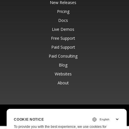
New Releases
Pricing
Docs
Live Demos
Free Support
Paid Support
Paid Consulting
Blog
Websites
About
© Aspose Pty Ltd 2001-2026.
All Rights Reserved.
Privacy Policy
Terms of use
Contact
COOKIE NOTICE
To provide you with the best experience, we use cookies for