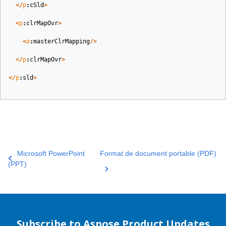
</
p
:
cSld
>
<
p
:
clrMapOvr
>
<
a
:
masterClrMapping
/>
</
p
:
clrMapOvr
>
</
p
:
sld
>
Microsoft PowerPoint
Format de document portable (PDF)
(PPT)
Subscribe to Aspose Product Updates