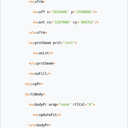
<
a
:
xfrm
>
<
a
:
off
x
=
"2819400"
y
=
"2590800"
/>
<
a
:
ext
cx
=
"1297086"
cy
=
"369332"
/>
</
a
:
xfrm
>
<
a
:
prstGeom
prst
=
"rect"
>
<
a
:
avLst
/>
</
a
:
prstGeom
>
<
a
:
noFill
/>
</
p
:
spPr
>
<
p
:
txBody
>
<
a
:
bodyPr
wrap
=
"none"
rtlCol
=
"0"
>
<
a
:
spAutoFit
/>
</
a
:
bodyPr
>