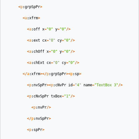
<
p
:
grpSpPr
>
<
a
:
xfrm
>
<
a
:
off
x
=
"0"
y
=
"0"
/>
<
a
:
ext
cx
=
"0"
cy
=
"0"
/>
<
a
:
chOff
x
=
"0"
y
=
"0"
/>
<
a
:
chExt
cx
=
"0"
cy
=
"0"
/>
</
a
:
xfrm
></
p
:
grpSpPr
><
p
:
sp
>
<
p
:
nvSpPr
><
p
:
cNvPr
id
=
"4"
name
=
"TextBox 3"
/>
<
p
:
cNvSpPr
txBox
=
"1"
/>
<
p
:
nvPr
/>
</
p
:
nvSpPr
>
<
p
:
spPr
>