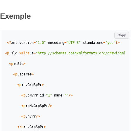
Exemple
Copy
<?
xml
version
=
"1.0"
encoding
=
"UTF-8"
standalone
=
"yes"
?>
<
p
:
sld
xmlns
:
a
=
"http://schemas.openxmlformats.org/drawingml/2
<
p
:
cSld
>
<
p
:
spTree
>
<
p
:
nvGrpSpPr
>
<
p
:
cNvPr
id
=
"1"
name
=
""
/>
<
p
:
cNvGrpSpPr
/>
<
p
:
nvPr
/>
</
p
:
nvGrpSpPr
>