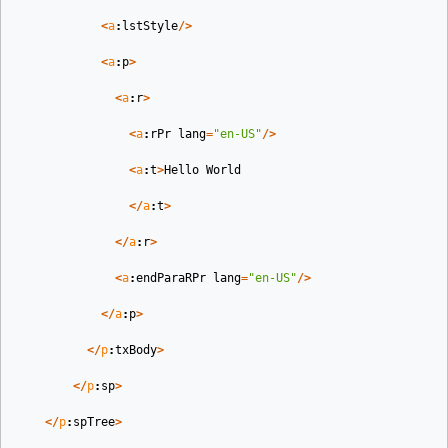
<
a
:
lstStyle
/>
<
a
:
p
>
<
a
:
r
>
<
a
:
rPr
lang
=
"en-US"
/>
<
a
:
t
>
Hello
World
</
a
:
t
>
</
a
:
r
>
<
a
:
endParaRPr
lang
=
"en-US"
/>
</
a
:
p
>
</
p
:
txBody
>
</
p
:
sp
>
</
p
:
spTree
>