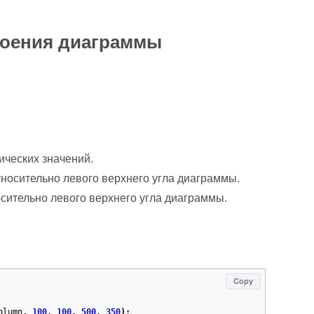
роения диаграммы
ических значений.
носительно левого верхнего угла диаграммы.
ительно левого верхнего угла диаграммы.
Copy
olumn
,
100
,
100
,
500
,
350
);