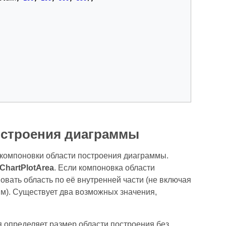
остроения диаграммы
а компоновки области построения диаграммы.
IChartPlotArea
. Если компоновка области
овать область по её внутренней части (не включая
сям). Существует два возможных значения,
я определяет размер области построения без