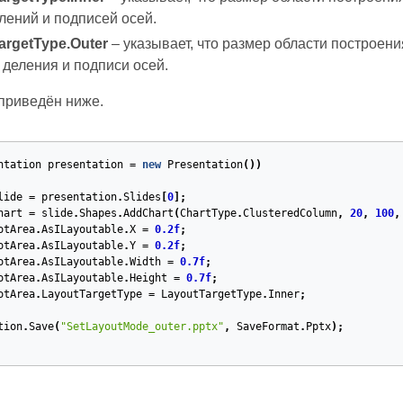
лений и подписей осей.
argetType.Outer
– указывает, что размер области построен
 деления и подписи осей.
приведён ниже.
ntation
presentation
=
new
Presentation
())
lide
=
presentation
.
Slides
[
0
];
hart
=
slide
.
Shapes
.
AddChart
(
ChartType
.
ClusteredColumn
,
20
,
100
,
otArea
.
AsILayoutable
.
X
=
0.2f
;
otArea
.
AsILayoutable
.
Y
=
0.2f
;
otArea
.
AsILayoutable
.
Width
=
0.7f
;
otArea
.
AsILayoutable
.
Height
=
0.7f
;
otArea
.
LayoutTargetType
=
LayoutTargetType
.
Inner
;
tion
.
Save
(
"SetLayoutMode_outer.pptx"
,
SaveFormat
.
Pptx
);