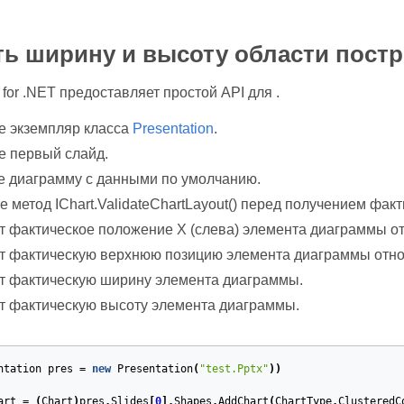
ь ширину и высоту области пост
 for .NET предоставляет простой API для .
е экземпляр класса
Presentation
.
е первый слайд.
е диаграмму с данными по умолчанию.
 метод IChart.ValidateChartLayout() перед получением факт
т фактическое положение X (слева) элемента диаграммы от
т фактическую верхнюю позицию элемента диаграммы относ
т фактическую ширину элемента диаграммы.
т фактическую высоту элемента диаграммы.
ntation
pres
=
new
Presentation
(
"test.Pptx"
))
art
=
(
Chart
)
pres
.
Slides
[
0
].
Shapes
.
AddChart
(
ChartType
.
ClusteredC