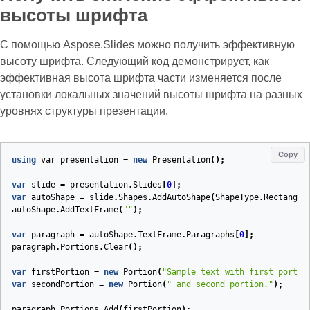
высоты шрифта
С помощью Aspose.Slides можно получить эффективную
высоту шрифта. Следующий код демонстрирует, как
эффективная высота шрифта части изменяется после
установки локальных значений высоты шрифта на разных
уровнях структуры презентации.
Copy
using
var
presentation
=
new
Presentation
();
var
slide
=
presentation
.
Slides
[
0
];
var
autoShape
=
slide
.
Shapes
.
AddAutoShape
(
ShapeType
.
Rectangle
autoShape
.
AddTextFrame
(
""
);
var
paragraph
=
autoShape
.
TextFrame
.
Paragraphs
[
0
];
paragraph
.
Portions
.
Clear
();
var
firstPortion
=
new
Portion
(
"Sample text with first portio
var
secondPortion
=
new
Portion
(
" and second portion."
);
paragraph
.
Portions
.
Add
(
firstPortion
);