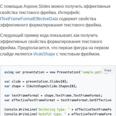
С помощью Aspose.Slides можно получить эффективные
свойства текстового фрейма. Интерфейс
ITextFrameFormatEffectiveData
содержит свойства
эффективного форматирования текстового фрейма.
Следующий пример кода показывает, как получить
эффективные свойства форматирования текстового
фрейма. Предполагается, что первая фигура на первом
слайде является
IAutoShape
с текстовым фреймом.
Copy
using
var
presentation
=
new
Presentation
(
"sample.pptx"
);
var
slide
=
presentation
.
Slides
[
0
];
var
shape
=
(
IAutoShape
)
slide
.
Shapes
[
0
];
var
textFrameFormat
=
shape
.
TextFrame
.
TextFrameFormat
;
var
effectiveTextFrameFormat
=
textFrameFormat
.
GetEffective
()
Console
.
WriteLine
(
"Anchoring type: "
+
effectiveTextFrameForm
Console
.
WriteLine
(
"Autofit type: "
+
effectiveTextFrameFormat