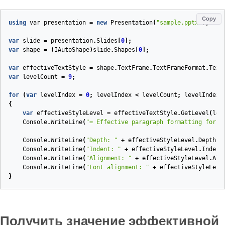
Copy
using
var
presentation
=
new
Presentation
(
"sample.pptx"
);
var
slide
=
presentation
.
Slides
[
0
];
var
shape
=
(
IAutoShape
)
slide
.
Shapes
[
0
];
var
effectiveTextStyle
=
shape
.
TextFrame
.
TextFrameFormat
.
Text
var
levelCount
=
9
;
for
(
var
levelIndex
=
0
;
levelIndex
<
levelCount
;
levelIndex
+
{
var
effectiveStyleLevel
=
effectiveTextStyle
.
GetLevel
(
lev
Console
.
WriteLine
(
"= Effective paragraph formatting for s
Console
.
WriteLine
(
"Depth: "
+
effectiveStyleLevel
.
Depth
);
Console
.
WriteLine
(
"Indent: "
+
effectiveStyleLevel
.
Indent
Console
.
WriteLine
(
"Alignment: "
+
effectiveStyleLevel
.
Ali
Console
.
WriteLine
(
"Font alignment: "
+
effectiveStyleLeve
}
Получить значение эффективной