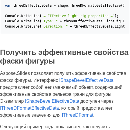
var
threeDEffectiveData
=
shape
.
ThreeDFormat
.
GetEffective
();
Console
.
WriteLine
(
"= Effective light rig properties ="
);
Console
.
WriteLine
(
"Type: "
+
threeDEffectiveData
.
LightRig
.
Lig
Console
.
WriteLine
(
"Direction: "
+
threeDEffectiveData
.
LightRi
Получить эффективные свойства
фаски фигуры
Aspose.Slides позволяет получить эффективные свойства
фаски фигуры. Интерфейс
IShapeBevelEffectiveData
представляет собой неизменяемый объект, содержащий
эффективные свойства рельефа грани для фигуры.
Экземпляр
IShapeBevelEffectiveData
доступен через
IThreeDFormatEffectiveData
, который предоставляет
эффективные значения для
IThreeDFormat
.
Следующий пример кода показывает, как получить