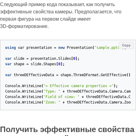
Следующий пример кода показывает, как получить
эффективные свойства камеры. Предполагается, что
первая фигура на первом слайде имеет
3D‑форматирование.
Copy
using
var
presentation
=
new
Presentation
(
"sample.pptx"
);
var
slide
=
presentation
.
Slides
[
0
];
var
shape
=
slide
.
Shapes
[
0
];
var
threeDEffectiveData
=
shape
.
ThreeDFormat
.
GetEffective
();
Console
.
WriteLine
(
"= Effective camera properties ="
);
Console
.
WriteLine
(
"Type: "
+
threeDEffectiveData
.
Camera
.
Camer
Console
.
WriteLine
(
"Field of view: "
+
threeDEffectiveData
.
Cam
Console
.
WriteLine
(
"Zoom: "
+
threeDEffectiveData
.
Camera
.
Zoom
)
Получить эффективные свойства