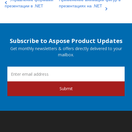
презентации в .NET
презентациях на .NET
Subscribe to Aspose Product Updates
Get monthly newsletters & offers directly delivered to your
mailbox.
Submit