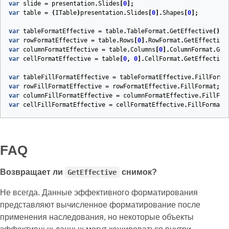
var
slide
=
presentation
.
Slides
[
0
];
var
table
=
(
ITable
)
presentation
.
Slides
[
0
].
Shapes
[
0
];
var
tableFormatEffective
=
table
.
TableFormat
.
GetEffective
();
var
rowFormatEffective
=
table
.
Rows
[
0
].
RowFormat
.
GetEffective
var
columnFormatEffective
=
table
.
Columns
[
0
].
ColumnFormat
.
Get
var
cellFormatEffective
=
table
[
0
,
0
].
CellFormat
.
GetEffective
var
tableFillFormatEffective
=
tableFormatEffective
.
FillForma
var
rowFillFormatEffective
=
rowFormatEffective
.
FillFormat
;
var
columnFillFormatEffective
=
columnFormatEffective
.
FillFor
var
cellFillFormatEffective
=
cellFormatEffective
.
FillFormat
;
FAQ
Возвращает ли
снимок?
GetEffective
Не всегда. Данные эффективного форматирования
представляют вычисленное форматирование после
применения наследования, но некоторые объекты