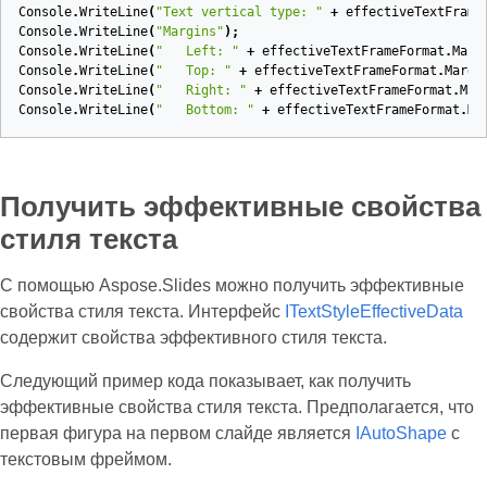
Console
.
WriteLine
(
"Text vertical type: "
+
effectiveTextFrame
Console
.
WriteLine
(
"Margins"
);
Console
.
WriteLine
(
"   Left: "
+
effectiveTextFrameFormat
.
Marg
Console
.
WriteLine
(
"   Top: "
+
effectiveTextFrameFormat
.
Margi
Console
.
WriteLine
(
"   Right: "
+
effectiveTextFrameFormat
.
Mar
Console
.
WriteLine
(
"   Bottom: "
+
effectiveTextFrameFormat
.
Ma
Получить эффективные свойства
стиля текста
С помощью Aspose.Slides можно получить эффективные
свойства стиля текста. Интерфейс
ITextStyleEffectiveData
содержит свойства эффективного стиля текста.
Следующий пример кода показывает, как получить
эффективные свойства стиля текста. Предполагается, что
первая фигура на первом слайде является
IAutoShape
с
текстовым фреймом.