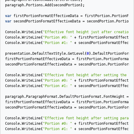
paragraph
.
Portions
.
Add
(
secondPortion
);
var
firstPortionFormatEffectiveData
=
firstPortion
.
PortionFor
var
secondPortionFormatEffectiveData
=
secondPortion
.
PortionF
Console
.
WriteLine
(
"Effective font height just after creation:
Console
.
WriteLine
(
"Portion #0: "
+
firstPortionFormatEffectiv
Console
.
WriteLine
(
"Portion #1: "
+
secondPortionFormatEffecti
presentation
.
DefaultTextStyle
.
GetLevel
(
0
).
DefaultPortionForma
firstPortionFormatEffectiveData
=
firstPortion
.
PortionFormat
.
secondPortionFormatEffectiveData
=
secondPortion
.
PortionForma
Console
.
WriteLine
(
"Effective font height after setting the pr
Console
.
WriteLine
(
"Portion #0: "
+
firstPortionFormatEffectiv
Console
.
WriteLine
(
"Portion #1: "
+
secondPortionFormatEffecti
paragraph
.
ParagraphFormat
.
DefaultPortionFormat
.
FontHeight
=
4
firstPortionFormatEffectiveData
=
firstPortion
.
PortionFormat
.
secondPortionFormatEffectiveData
=
secondPortion
.
PortionForma
Console
.
WriteLine
(
"Effective font height after setting paragr
Console
.
WriteLine
(
"Portion #0: "
+
firstPortionFormatEffectiv
Console
.
WriteLine
(
"Portion #1: "
+
secondPortionFormatEffecti