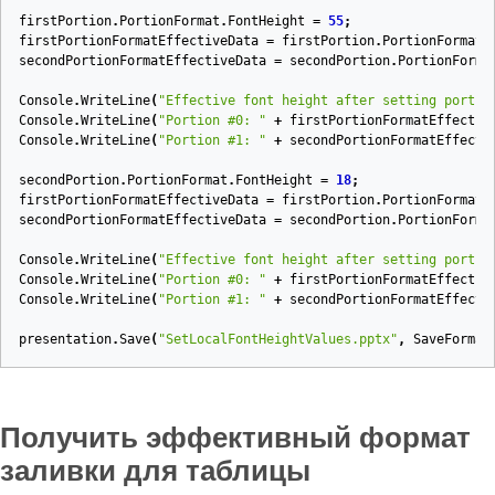
firstPortion
.
PortionFormat
.
FontHeight
=
55
;
firstPortionFormatEffectiveData
=
firstPortion
.
PortionFormat
.
secondPortionFormatEffectiveData
=
secondPortion
.
PortionForma
Console
.
WriteLine
(
"Effective font height after setting portio
Console
.
WriteLine
(
"Portion #0: "
+
firstPortionFormatEffectiv
Console
.
WriteLine
(
"Portion #1: "
+
secondPortionFormatEffecti
secondPortion
.
PortionFormat
.
FontHeight
=
18
;
firstPortionFormatEffectiveData
=
firstPortion
.
PortionFormat
.
secondPortionFormatEffectiveData
=
secondPortion
.
PortionForma
Console
.
WriteLine
(
"Effective font height after setting portio
Console
.
WriteLine
(
"Portion #0: "
+
firstPortionFormatEffectiv
Console
.
WriteLine
(
"Portion #1: "
+
secondPortionFormatEffecti
presentation
.
Save
(
"SetLocalFontHeightValues.pptx"
,
SaveFormat
Получить эффективный формат
заливки для таблицы