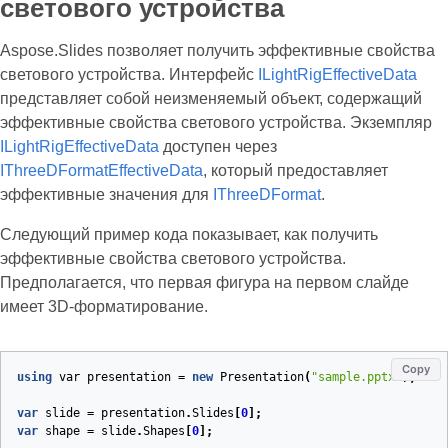
светового устройства
Aspose.Slides позволяет получить эффективные свойства
светового устройства. Интерфейс
ILightRigEffectiveData
представляет собой неизменяемый объект, содержащий
эффективные свойства светового устройства. Экземпляр
ILightRigEffectiveData
доступен через
IThreeDFormatEffectiveData
, который предоставляет
эффективные значения для
IThreeDFormat
.
Следующий пример кода показывает, как получить
эффективные свойства светового устройства.
Предполагается, что первая фигура на первом слайде
имеет 3D‑форматирование.
Copy
using
var
presentation
=
new
Presentation
(
"sample.pptx"
);
var
slide
=
presentation
.
Slides
[
0
];
var
shape
=
slide
.
Shapes
[
0
];