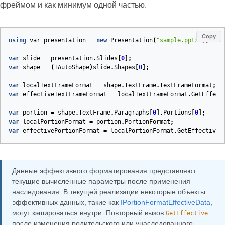
фреймом и как минимум одной частью.
Copy
using
var
presentation
=
new
Presentation
(
"sample.pptx"
);
var
slide
=
presentation
.
Slides
[
0
];
var
shape
=
(
IAutoShape
)
slide
.
Shapes
[
0
];
var
localTextFrameFormat
=
shape
.
TextFrame
.
TextFrameFormat
;
var
effectiveTextFrameFormat
=
localTextFrameFormat
.
GetEffect
var
portion
=
shape
.
TextFrame
.
Paragraphs
[
0
].
Portions
[
0
];
var
localPortionFormat
=
portion
.
PortionFormat
;
var
effectivePortionFormat
=
localPortionFormat
.
GetEffective
(
Данные эффективного форматирования представляют
текущие вычисленные параметры после применения
наследования. В текущей реализации некоторые объекты
эффективных данных, такие как
IPortionFormatEffectiveData
,
могут кэшироваться внутри. Повторный вызов
GetEffective
после изменения родительского или унаследованного