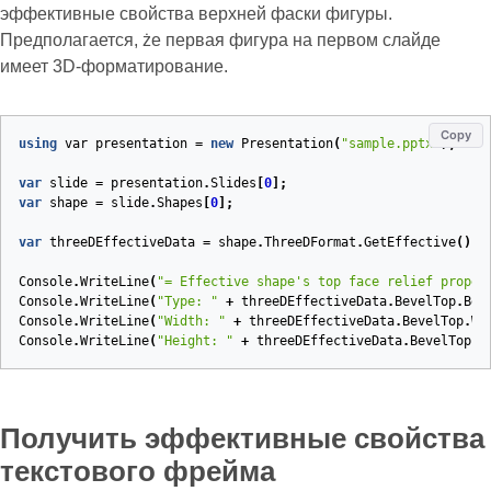
эффективные свойства верхней фаски фигуры.
Предполагается, że первая фигура на первом слайде
имеет 3D‑форматирование.
Copy
using
var
presentation
=
new
Presentation
(
"sample.pptx"
);
var
slide
=
presentation
.
Slides
[
0
];
var
shape
=
slide
.
Shapes
[
0
];
var
threeDEffectiveData
=
shape
.
ThreeDFormat
.
GetEffective
();
Console
.
WriteLine
(
"= Effective shape's top face relief proper
Console
.
WriteLine
(
"Type: "
+
threeDEffectiveData
.
BevelTop
.
Bev
Console
.
WriteLine
(
"Width: "
+
threeDEffectiveData
.
BevelTop
.
Wi
Console
.
WriteLine
(
"Height: "
+
threeDEffectiveData
.
BevelTop
.
H
Получить эффективные свойства
текстового фрейма