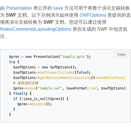
由
Presentation
类公开的
save
方法可用于将整个演示文稿转换
为
SWF
文档。以下示例演示如何使用
SWFOptions
类提供的选
项将演示文稿转换为
SWF
文档。您还可以通过使用
NotesCommentsLayoutingOptions
类在生成的 SWF 中包含批
注。
Copy
$pres
=
new
Presentation
(
"Sample.pptx"
);
try
{
$swfOptions
=
new
SwfOptions
();
$swfOptions
->
setViewerIncluded
(
false
);
$swfOptions
->
getNotesCommentsLayouting
()
->
setNotesPositio
# 保存演示文稿
$pres
->
save
(
"Sample.swf"
,
SaveFormat
::
Swf
,
$swfOptions
);
}
finally
{
if
(
!
java_is_null
(
$pres
))
{
$pres
->
dispose
();
}
}