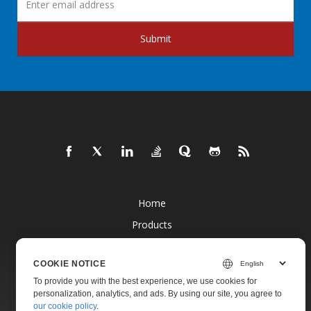
Submit
Home
Products
New Releases
COOKIE NOTICE
Pricing
To provide you with the best experience, we use cookies for
Docs
personalization, analytics, and ads. By using our site, you agree to
our cookie policy
.
Live Demos