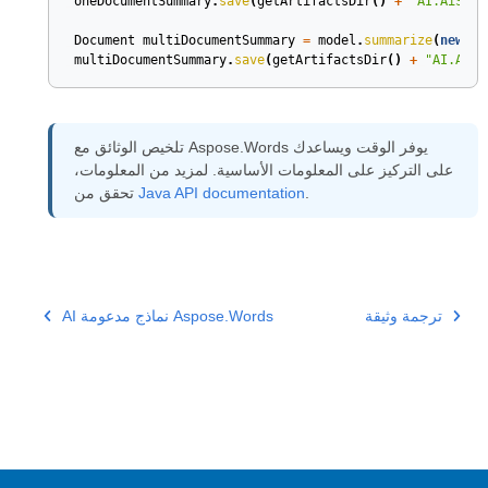
oneDocumentSummary
.
save
(
getArtifactsDir
()
+
"AI.AiSumm
Document
multiDocumentSummary
=
model
.
summarize
(
new
Do
multiDocumentSummary
.
save
(
getArtifactsDir
()
+
"AI.AiSu
تلخيص الوثائق مع Aspose.Words يوفر الوقت ويساعدك
على التركيز على المعلومات الأساسية. لمزيد من المعلومات،
.
Java API documentation
تحقق من
ترجمة وثيقة
AI نماذج مدعومة Aspose.Words