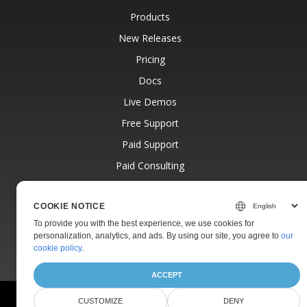
Products
New Releases
Pricing
Docs
Live Demos
Free Support
Paid Support
Paid Consulting
Blog
COOKIE NOTICE
Websites
To provide you with the best experience, we use cookies for
About
personalization, analytics, and ads. By using our site, you agree to
our
cookie policy
.
ACCEPT
© Aspose Pty Ltd 2001-2026.
All Rights Reserved.
CUSTOMIZE
DENY