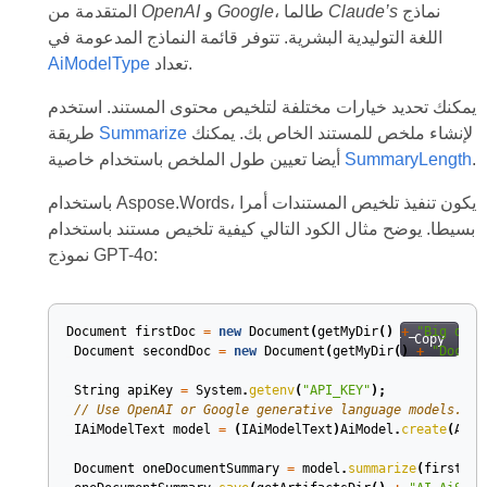
نماذج
Claude’s
، طالما
Google
و
OpenAI
المتقدمة من
اللغة التوليدية البشرية. تتوفر قائمة النماذج المدعومة في
تعداد.
AiModelType
يمكنك تحديد خيارات مختلفة لتلخيص محتوى المستند. استخدم
لإنشاء ملخص للمستند الخاص بك. يمكنك
Summarize
طريقة
.
SummaryLength
أيضا تعيين طول الملخص باستخدام خاصية
باستخدام Aspose.Words، يكون تنفيذ تلخيص المستندات أمرا
بسيطا. يوضح مثال الكود التالي كيفية تلخيص مستند باستخدام
نموذج GPT-4o:
Document
firstDoc
=
new
Document
(
getMyDir
()
+
"Big docu
Copy
Document
secondDoc
=
new
Document
(
getMyDir
()
+
"Docume
String
apiKey
=
System
.
getenv
(
"API_KEY"
);
// Use OpenAI or Google generative language models.
IAiModelText
model
=
(
IAiModelText
)
AiModel
.
create
(
AiMo
Document
oneDocumentSummary
=
model
.
summarize
(
firstDoc