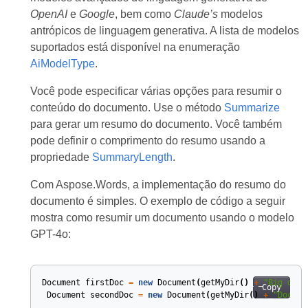
OpenAI
e
Google
, bem como
Claude’s
modelos
antrópicos de linguagem generativa. A lista de modelos
suportados está disponível na enumeração
AiModelType
.
Você pode especificar várias opções para resumir o
conteúdo do documento. Use o método
Summarize
para gerar um resumo do documento. Você também
pode definir o comprimento do resumo usando a
propriedade
SummaryLength
.
Com Aspose.Words, a implementação do resumo do
documento é simples. O exemplo de código a seguir
mostra como resumir um documento usando o modelo
GPT-4o:
Document
firstDoc
=
new
Document
(
getMyDir
()
+
"Big docu
Copy
Document
secondDoc
=
new
Document
(
getMyDir
()
+
"Docume