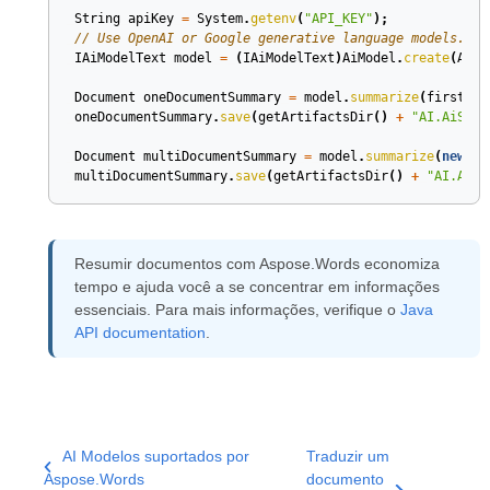
String
apiKey
=
System
.
getenv
(
"API_KEY"
);
// Use OpenAI or Google generative language models.
IAiModelText
model
=
(
IAiModelText
)
AiModel
.
create
(
AiMo
Document
oneDocumentSummary
=
model
.
summarize
(
firstDoc
oneDocumentSummary
.
save
(
getArtifactsDir
()
+
"AI.AiSumm
Document
multiDocumentSummary
=
model
.
summarize
(
new
Do
multiDocumentSummary
.
save
(
getArtifactsDir
()
+
"AI.AiSu
Resumir documentos com Aspose.Words economiza
tempo e ajuda você a se concentrar em informações
essenciais. Para mais informações, verifique o
Java
API documentation
.
AI Modelos suportados por
Traduzir um
Aspose.Words
documento