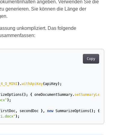
okumentinhalten angeben. Verwenden Sie die
 generieren. Sie können die Länge der
gen.
ssung unkompliziert. Das folgende
 zusammenfassen:
;
Copy
_4_O_MINI
).
withApiKey
(
apiKey
);
rizeOptions
();
{
oneDocumentSummary
.
setSummaryLength
(
SummaryLeng
ocx"
);
firstDoc
,
secondDoc
},
new
SummarizeOptions
();
{
multiDocumentSu
ti.docx"
);