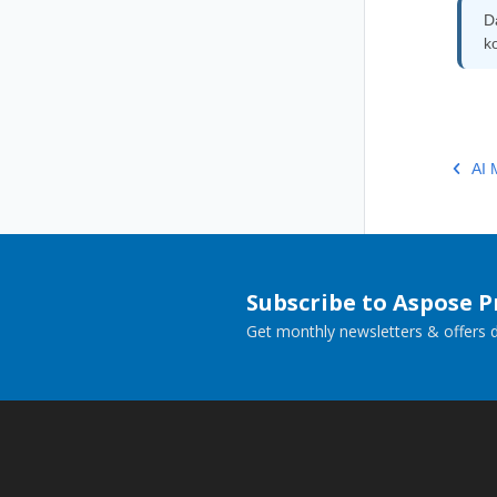
D
k
AI 
Subscribe to Aspose 
Get monthly newsletters & offers di