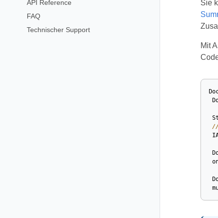
API Reference
Sie 
Summ
FAQ
Zusa
Technischer Support
Mit 
Code
Do
D
S
/
I
D
o
D
m