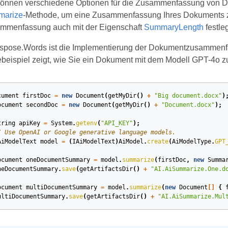
können verschiedene Optionen für die Zusammenfassung von D
arize
-Methode, um eine Zusammenfassung Ihres Dokuments zu
mmenfassung auch mit der Eigenschaft
SummaryLength
festle
Aspose.Words ist die Implementierung der Dokumentzusammenfa
beispiel zeigt, wie Sie ein Dokument mit dem Modell GPT-4o
cument
firstDoc
=
new
Document
(
getMyDir
()
+
"Big document.docx"
)
ocument
secondDoc
=
new
Document
(
getMyDir
()
+
"Document.docx"
);
tring
apiKey
=
System
.
getenv
(
"API_KEY"
);
/ Use OpenAI or Google generative language models.
AiModelText
model
=
(
IAiModelText
)
AiModel
.
create
(
AiModelType
.
GPT
ocument
oneDocumentSummary
=
model
.
summarize
(
firstDoc
,
new
Summa
neDocumentSummary
.
save
(
getArtifactsDir
()
+
"AI.AiSummarize.One.d
ocument
multiDocumentSummary
=
model
.
summarize
(
new
Document
[]
{
ultiDocumentSummary
.
save
(
getArtifactsDir
()
+
"AI.AiSummarize.Mul