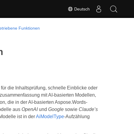
Deutsch
etriebene Funktionen
n
 die Inhaltsprüfung, schnelle Einblicke oder
ntzusammenfassung mit AI-basierten Modellen,
on, die in der AI-basierten Aspose.Words-
modelle aus
OpenAI
und
Google
sowie
Claude’s
odelle ist in der
AiModelType
-Aufzählung