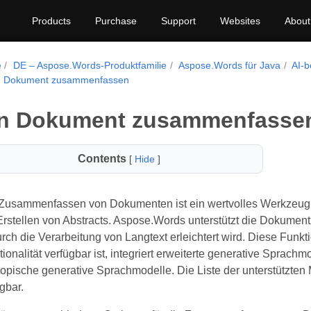
Products
Purchase
Support
Websites
About
e
DE – Aspose.Words-Produktfamilie
Aspose.Words für Java
AI-b
n Dokument zusammenfassen
in Dokument zusammenfasse
Contents
[
Hide
]
Zusammenfassen von Dokumenten ist ein wertvolles Werkzeug für
Erstellen von Abstracts. Aspose.Words unterstützt die Dokume
ch die Verarbeitung von Langtext erleichtert wird. Diese Funkti
ionalität verfügbar ist, integriert erweiterte generative Sprach
opische generative Sprachmodelle. Die Liste der unterstützten M
gbar.