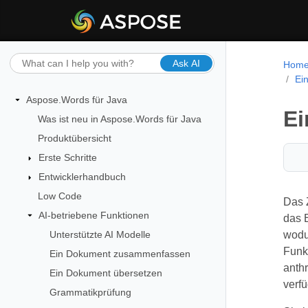
Ask AI
Hom
Ei
Aspose.Words für Java
E
Was ist neu in Aspose.Words für Java
Produktübersicht
Erste Schritte
Entwicklerhandbuch
Low Code
Das 
AI-betriebene Funktionen
das 
Unterstützte AI Modelle
wodur
Funkt
Ein Dokument zusammenfassen
anthr
Ein Dokument übersetzen
verfü
Grammatikprüfung