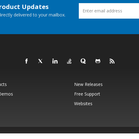
Product Updates
rectly delivered to your mailbox.
ucts
New Releases
 Demos
Free Support
Websites
© Aspose Pty Ltd 2001-2026.
All Rights Reserved.
Privacy Policy
Terms of use
Contact