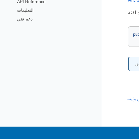
AiMo
API Reference
التعليمات
دعم فني
pu
 وثيقة