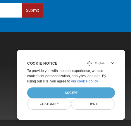
Submit
COOKIE NOTICE
To provide you with the best experience, we use
cookies for personalization, analytics, and ads. By
Pricing
using our site, you agree to
our cookie policy
.
Paid Support
ACCEPT
About
CUSTOMIZE
DENY