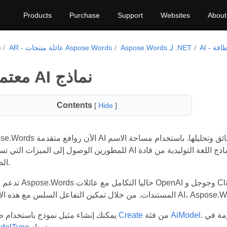
Products
Purchase
Support
Websites
About
لطاقة
Aspose.Words لـ .NET
AR - عائلة منتجات Aspose.Words
e
معتمدة AI نماذج
Contents
[
Hide
]
Aspose.Words الآن روافع متقدمة AI نماذج لتعزيز تجهيز الوثائق وتحليلها. باست
للمطورين الوصول إلى الميزات التي تستخدم AI لمهام مثل تلخيص المستندات وتحليلها، ودمج نماذج اللغة الت
الصناعة.
تدعم مكتبة Aspose.Words حاليا التكامل مع عائلات OpenAI 
عومة في
AiModel
من فئة
Create
يمكنك إنشاء مثيل نموذج باستخدام طريقة