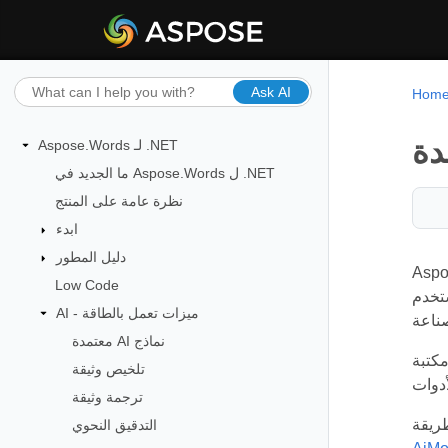
Ask AI
Hom
Aspose.Words لـ .NET
ما الجديد في Aspose.Words ل .NET
نظرة عامة على المنتج
ابدء
دليل المطور
خدام مساحة الاسم Aspose.Words.AI، يمكن
Low Code
وليدية من قادة
AI - ميزات تعمل بالطاقة
معتمدة AI نماذج
وجوجل و Claude. توفر هذه النماذج قدرات قوية للعمل مع
تلخيص وثيقة
ترجمة وثيقة
التدقيق النحوي