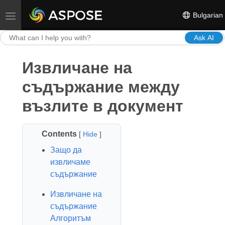
Bulgarian
Toggle navigation
Ask AI
Извличане на
съдържание между
възлите в документ
Contents
[
Hide
]
Защо да
извличаме
съдържание
Извличане на
съдържание
Алгоритъм