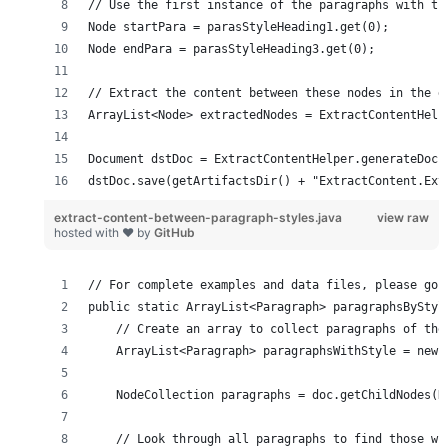
dstDoc.save(getArtifactsDir() + "ExtractContent.Ext
extract-content-between-paragraph-styles.java
view raw
hosted with ❤ by
GitHub