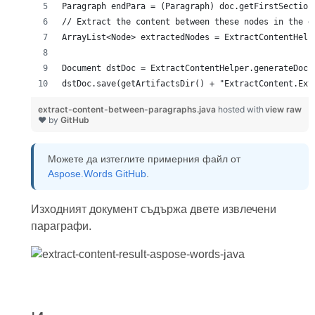
dstDoc.save(getArtifactsDir() + "ExtractContent.Ext
extract-content-between-paragraphs.java
hosted with
view raw
❤ by
GitHub
Можете да изтеглите примерния файл от
Aspose.Words GitHub
.
Изходният документ съдържа двете извлечени
параграфи.