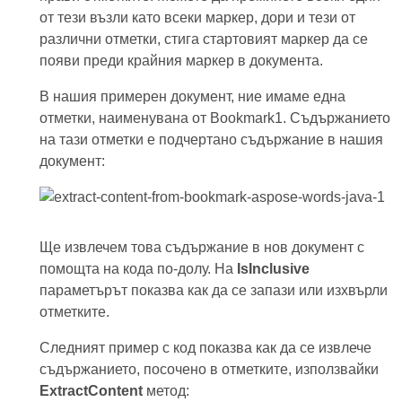
от тези възли като всеки маркер, дори и тези от
различни отметки, стига стартовият маркер да се
появи преди крайния маркер в документа.
В нашия примерен документ, ние имаме една
отметки, наименувана от Bookmark1. Съдържанието
на тази отметки е подчертано съдържание в нашия
документ:
Ще извлечем това съдържание в нов документ с
помощта на кода по-долу. На
IsInclusive
параметърът показва как да се запази или изхвърли
отметките.
Следният пример с код показва как да се извлече
съдържанието, посочено в отметките, използвайки
ExtractContent
метод: