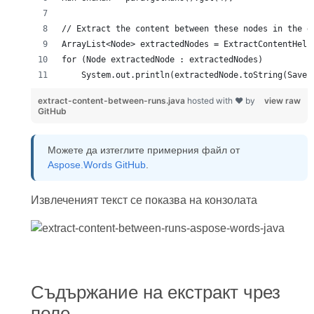
    System.out.println(extractedNode.toString(SaveF
extract-content-between-runs.java
hosted with ❤ by
view raw
GitHub
Можете да изтеглите примерния файл от
Aspose.Words GitHub
.
Извлеченият текст се показва на конзолата
Съдържание на екстракт чрез
поле