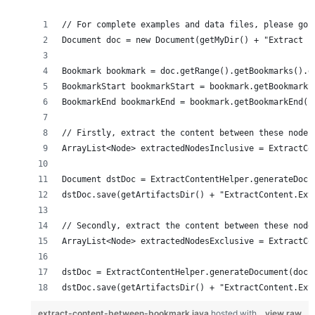
dstDoc.save(getArtifactsDir() + "ExtractContent.Ext
extract-content-between-bookmark.java
hosted with
view raw