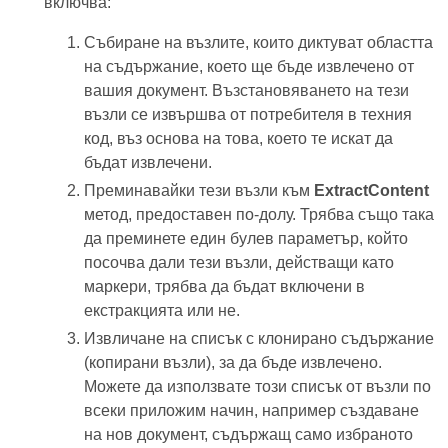
включва:
Събиране на възлите, които диктуват областта
на съдържание, което ще бъде извлечено от
вашия документ. Възстановяването на тези
възли се извършва от потребителя в техния
код, въз основа на това, което те искат да
бъдат извлечени.
Преминавайки тези възли към
ExtractContent
метод, предоставен по-долу. Трябва също така
да преминете един булев параметър, който
посочва дали тези възли, действащи като
маркери, трябва да бъдат включени в
екстракцията или не.
Извличане на списък с клонирано съдържание
(копирани възли), за да бъде извлечено.
Можете да използвате този списък от възли по
всеки приложим начин, например създаване
на нов документ, съдържащ само избраното