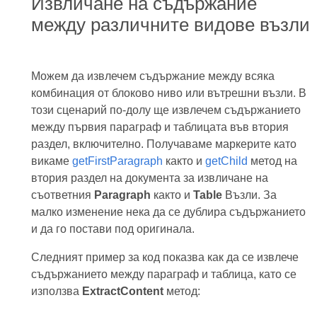
Извличане на съдържание
между различните видове възли
Можем да извлечем съдържание между всяка
комбинация от блоково ниво или вътрешни възли. В
този сценарий по-долу ще извлечем съдържанието
между първия параграф и таблицата във втория
раздел, включително. Получаваме маркерите като
викаме
getFirstParagraph
както и
getChild
метод на
втория раздел на документа за извличане на
съответния
Paragraph
както и
Table
Възли. За
малко изменение нека да се дублира съдържанието
и да го постави под оригинала.
Следният пример за код показва как да се извлече
съдържанието между параграф и таблица, като се
използва
ExtractContent
метод: