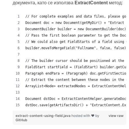
документа, като се използва
ExtractContent
метод:
dstDoc.save(getArtifactsDir() + "ExtractContent.Ext
extract-content-using-field.java
hosted with ❤ by
view raw
GitHub