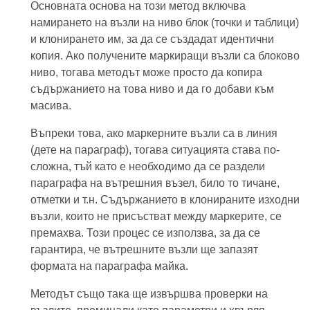
Основната основа на този метод включва
намирането на възли на ниво блок (точки и таблици)
и клонирането им, за да се създадат идентични
копия. Ако получените маркиращи възли са блоково
ниво, тогава методът може просто да копира
съдържанието на това ниво и да го добави към
масива.
Въпреки това, ако маркерните възли са в линия
(дете на параграф), тогава ситуацията става по-
сложна, тъй като е необходимо да се раздели
параграфа на вътрешния възел, било то тичане,
отметки и т.н. Съдържанието в клонираните изходни
възли, които не присъстват между маркерите, се
премахва. Този процес се използва, за да се
гарантира, че вътрешните възли ще запазят
формата на параграфа майка.
Методът също така ще извършва проверки на