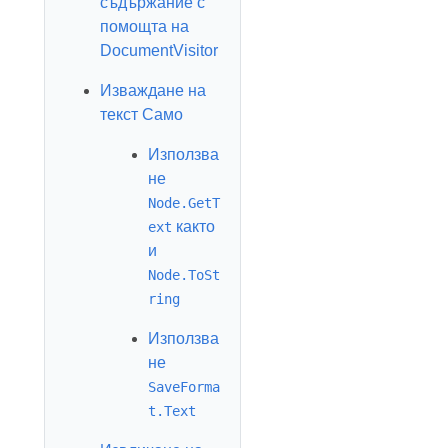
съдържание с
помощта на
DocumentVisitor
Изваждане на
текст Само
Използва
не
Node.GetT
както
ext
и
Node.ToSt
ring
Използва
не
SaveForma
t.Text