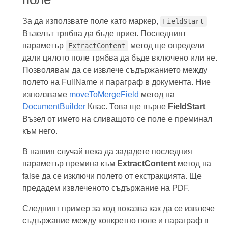
За да използвате поле като маркер,
FieldStart
Възелът трябва да бъде приет. Последният
параметър
метод ще определи
ExtractContent
дали цялото поле трябва да бъде включено или не.
Позволявам да се извлече съдържанието между
полето на FullName и параграф в документа. Ние
използваме
moveToMergeField
метод на
DocumentBuilder
Клас. Това ще върне
FieldStart
Възел от името на сливащото се поле е преминал
към него.
В нашия случай нека да зададете последния
параметър премина към
ExtractContent
метод на
false да се изключи полето от екстракцията. Ще
предадем извлеченото съдържание на PDF.
Следният пример за код показва как да се извлече
съдържание между конкретно поле и параграф в