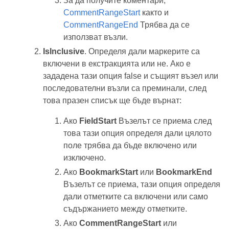
За да получите коментари,
CommentRangeStart
както и
CommentRangeEnd
Трябва да се
използват възли.
IsInclusive
. Определя дали маркерите са
включени в екстракцията или не. Ако е
зададена тази опция false и същият възел или
последователни възли са преминали, след
това празен списък ще бъде върнат:
Ако
FieldStart
Възелът се приема след
това тази опция определя дали цялото
поле трябва да бъде включено или
изключено.
Ако
BookmarkStart
или
BookmarkEnd
Възелът се приема, тази опция определя
дали отметките са включени или само
съдържанието между отметките.
Ако
CommentRangeStart
или