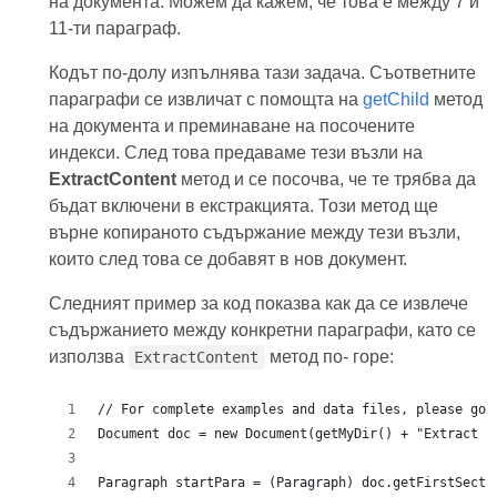
на документа. Можем да кажем, че това е между 7 и
11-ти параграф.
Кодът по-долу изпълнява тази задача. Съответните
параграфи се извличат с помощта на
getChild
метод
на документа и преминаване на посочените
индекси. След това предаваме тези възли на
ExtractContent
метод и се посочва, че те трябва да
бъдат включени в екстракцията. Този метод ще
върне копираното съдържание между тези възли,
които след това се добавят в нов документ.
Следният пример за код показва как да се извлече
съдържанието между конкретни параграфи, като се
използва
метод по- горе:
ExtractContent