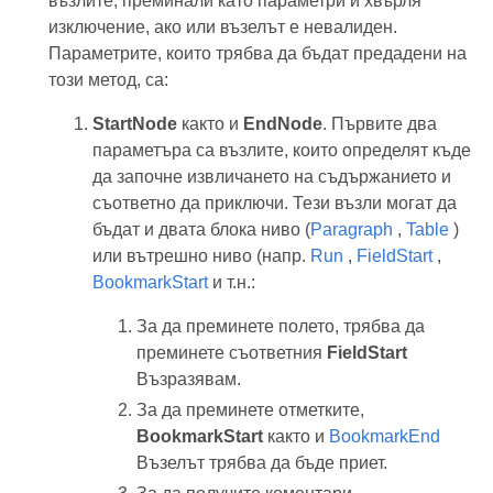
възлите, преминали като параметри и хвърля
изключение, ако или възелът е невалиден.
Параметрите, които трябва да бъдат предадени на
този метод, са:
StartNode
както и
EndNode
. Първите два
параметъра са възлите, които определят къде
да започне извличането на съдържанието и
съответно да приключи. Тези възли могат да
бъдат и двата блока ниво (
Paragraph
,
Table
)
или вътрешно ниво (напр.
Run
,
FieldStart
,
BookmarkStart
и т.н.:
За да преминете полето, трябва да
преминете съответния
FieldStart
Възразявам.
За да преминете отметките,
BookmarkStart
както и
BookmarkEnd
Възелът трябва да бъде приет.