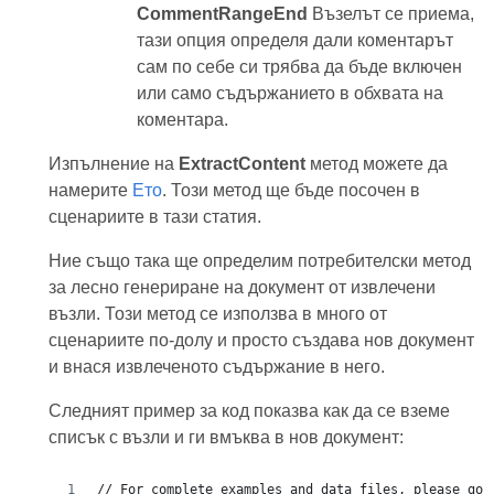
CommentRangeEnd
Възелът се приема,
тази опция определя дали коментарът
сам по себе си трябва да бъде включен
или само съдържанието в обхвата на
коментара.
Изпълнение на
ExtractContent
метод можете да
намерите
Ето
. Този метод ще бъде посочен в
сценариите в тази статия.
Ние също така ще определим потребителски метод
за лесно генериране на документ от извлечени
възли. Този метод се използва в много от
сценариите по-долу и просто създава нов документ
и внася извлеченото съдържание в него.
Следният пример за код показва как да се вземе
списък с възли и ги вмъква в нов документ: