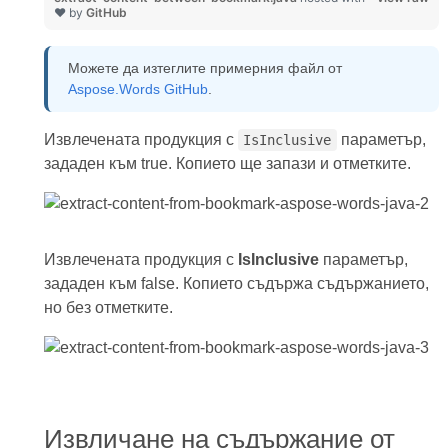
❤ by
GitHub
Можете да изтеглите примерния файл от
Aspose.Words GitHub
.
Извлечената продукция с
параметър,
IsInclusive
зададен към true. Копието ще запази и отметките.
Извлечената продукция с
IsInclusive
параметър,
зададен към false. Копието съдържа съдържанието,
но без отметките.
Извличане на съдържание от