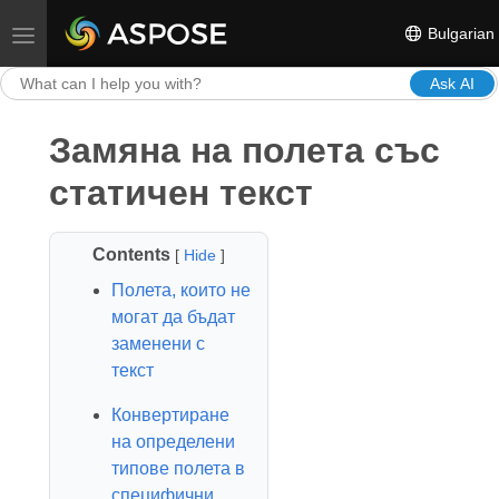
Bulgarian
Toggle navigation
Ask AI
Замяна на полета със
статичен текст
Contents
[
Hide
]
Полета, които не
могат да бъдат
заменени с
текст
Конвертиране
на определени
типове полета в
специфични