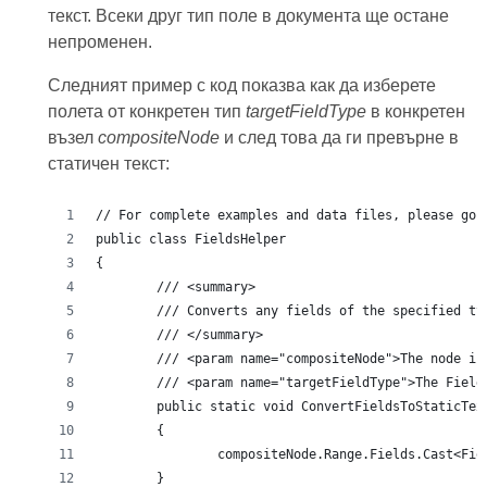
текст. Всеки друг тип поле в документа ще остане
непроменен.
Следният пример с код показва как да изберете
полета от конкретен тип
targetFieldType
в конкретен
възел
compositeNode
и след това да ги превърне в
статичен текст:
// For complete examples and data files, please go 
public class FieldsHelper  
{
	/// <summary>
	/// Converts any fields of the specified t
	/// </summary>
	/// <param name="compositeNode">The node i
	/// <param name="targetFieldType">The Fiel
	public static void ConvertFieldsToStaticTe
	{
		compositeNode.Range.Fields.Cast<Fi
	}