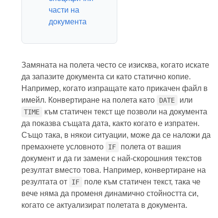
части на
документа
Замяната на полета често се изисква, когато искате
да запазите документа си като статично копие.
Например, когато изпращате като прикачен файл в
имейл. Конвертиране на полета като
или
DATE
към статичен текст ще позволи на документа
TIME
да показва същата дата, както когато е изпратен.
Също така, в някои ситуации, може да се наложи да
премахнете условното
полета от вашия
IF
документ и да ги замени с най-скорошния текстов
резултат вместо това. Например, конвертиране на
резултата от
поле към статичен текст, така че
IF
вече няма да променя динамично стойността си,
когато се актуализират полетата в документа.