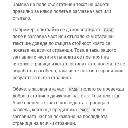
Замяна на поле със статичен текст не работи
правилно за някои полета в заглавна част или
стъпало.
Например, опитвайки се да конвертирате
PAGE
поле в заглавна част или стъпало към статичен
текст ще доведе до същата стойност, която се
показва на всички страници. Това е така, защото
заглавните части и стъпалата се повтарят на
няколко страници и когато останат като полета, те се
обработват особено, така че те показват правилния
резултат за всяка страница.
Обаче, в заглавната част,
полето се превежда
PAGE
добре в статично движение на текст. Този текст ще
бъде оценен, сякаш е последната страница в
раздела, която ще предизвика
поле в
PAGE
заглавната част за показване на последната
страница на всички страници.