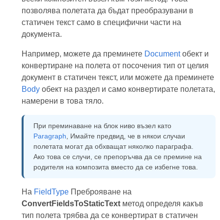
позволява полетата да бъдат преобразувани в
статичен текст само в специфични части на
документа.
Например, можете да преминете
Document
обект и
конвертиране на полета от посочения тип от целия
документ в статичен текст, или можете да преминете
Body
обект на раздел и само конвертирате полетата,
намерени в това тяло.
При преминаване на блок ниво възел като
Paragraph
, Имайте предвид, че в някои случаи
полетата могат да обхващат няколко параграфа.
Ако това се случи, се препоръчва да се премине на
родителя на композита вместо да се избегне това.
На
FieldType
Преброяване на
ConvertFieldsToStaticText
метод определя какъв
тип полета трябва да се конвертират в статичен