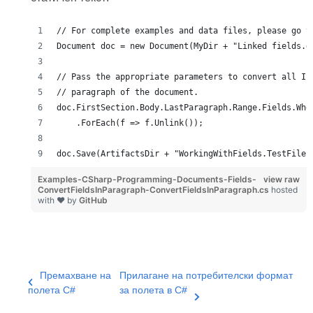
// For complete examples and data files, please go t
Document doc = new Document(MyDir + "Linked fields.d
// Pass the appropriate parameters to convert all IF
// paragraph of the document.
doc.FirstSection.Body.LastParagraph.Range.Fields.Whe
    .ForEach(f => f.Unlink());
doc.Save(ArtifactsDir + "WorkingWithFields.TestFile.
Examples-CSharp-Programming-Documents-Fields-
view raw
ConvertFieldsInParagraph-ConvertFieldsInParagraph.cs
hosted
with ❤ by
GitHub
Премахване на
Прилагане на потребителски формат
полета C#
за полета в C#