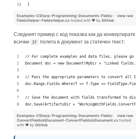
}
Examples-CSharp-Programming-Documents-Fields-
view raw
FieldsHelper-FieldsHelper.cs
hosted with ❤ by
GitHub
Следният пример с код показва как да конвертирате
всички
полета в документ за статичен текст:
IF
// For complete examples and data files, please go t
Document doc = new Document(MyDir + "Linked fields.d
// Pass the appropriate parameters to convert all IF
doc.Range.Fields.Where(f => f.Type == FieldType.Fiel
// Save the document with fields transformed to disk
doc.Save(ArtifactsDir + "WorkingWithFields.ConvertFi
Examples-CSharp-Programming-Documents-Fields-
view raw
ConvertFieldsInDocument-ConvertFieldsInDocument.cs
hosted
with ❤ by
GitHub