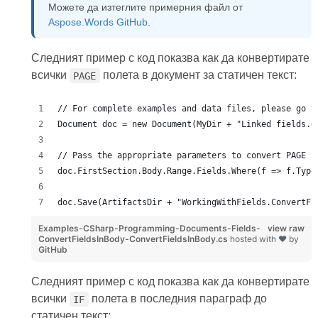
Можете да изтеглите примерния файл от
Aspose.Words GitHub
.
Следният пример с код показва как да конвертирате
всички
полета в документ за статичен текст:
PAGE
// For complete examples and data files, please go t
Document doc = new Document(MyDir + "Linked fields.d
// Pass the appropriate parameters to convert PAGE f
doc.FirstSection.Body.Range.Fields.Where(f => f.Type
doc.Save(ArtifactsDir + "WorkingWithFields.ConvertFi
Examples-CSharp-Programming-Documents-Fields-
view raw
ConvertFieldsInBody-ConvertFieldsInBody.cs
hosted with ❤ by
GitHub
Следният пример с код показва как да конвертирате
всички
полета в последния параграф до
IF
статичен текст: