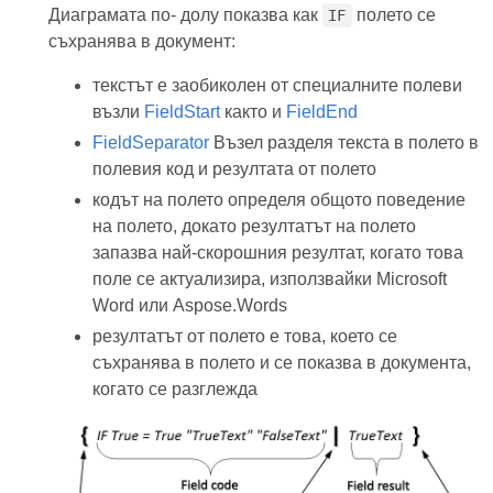
Диаграмата по- долу показва как
полето се
IF
съхранява в документ:
текстът е заобиколен от специалните полеви
възли
FieldStart
както и
FieldEnd
FieldSeparator
Възел разделя текста в полето в
полевия код и резултата от полето
кодът на полето определя общото поведение
на полето, докато резултатът на полето
запазва най-скорошния резултат, когато това
поле се актуализира, използвайки Microsoft
Word или Aspose.Words
резултатът от полето е това, което се
съхранява в полето и се показва в документа,
когато се разглежда