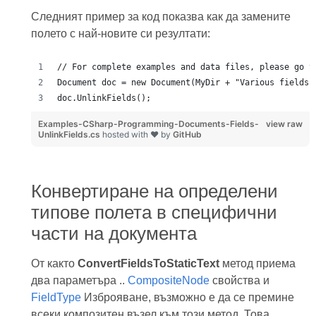
Следният пример за код показва как да замените
полето с най-новите си резултати:
// For complete examples and data files, please go t
Document doc = new Document(MyDir + "Various fields.
doc.UnlinkFields();
Examples-CSharp-Programming-Documents-Fields-
view raw
UnlinkFields.cs
hosted with ❤ by
GitHub
Конвертиране на определени
типове полета в специфични
части на документа
От както
ConvertFieldsToStaticText
метод приема
два параметъра ..
CompositeNode
свойства и
FieldType
Изброяване, възможно е да се премине
всеки композитен възел към този метод. Това