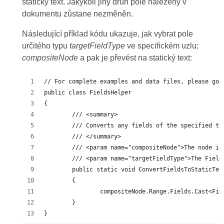
statický text. Jakýkoli jiný druh pole nalezený v
dokumentu zůstane nezměněn.
Následující příklad kódu ukazuje, jak vybrat pole
určitého typu
targetFieldType
ve specifickém uzlu;
compositeNode
a pak je převést na statický text:
// For complete examples and data files, please go 
public class FieldsHelper  
{
	/// <summary>
	/// Converts any fields of the specified t
	/// </summary>
	/// <param name="compositeNode">The node i
	/// <param name="targetFieldType">The Fiel
	public static void ConvertFieldsToStaticTe
	{
		compositeNode.Range.Fields.Cast<Fi
	}
}