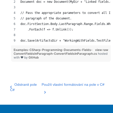
Document doc = new Document(MyDir + "Linked fields.d
// Pass the appropriate parameters to convert all IF
// paragraph of the document.
doc.FirstSection.Body.LastParagraph.Range.Fields.Whe
    .ForEach(f => f.Unlink());
doc.Save(ArtifactsDir + "WorkingWithFields.TestFile.
Examples-CSharp-Programming-Documents-Fields-
view raw
ConvertFieldsInParagraph-ConvertFieldsInParagraph.cs
hosted
with ❤ by
GitHub
Odstranit pole
Použít vlastní formátování na pole v C#
C#