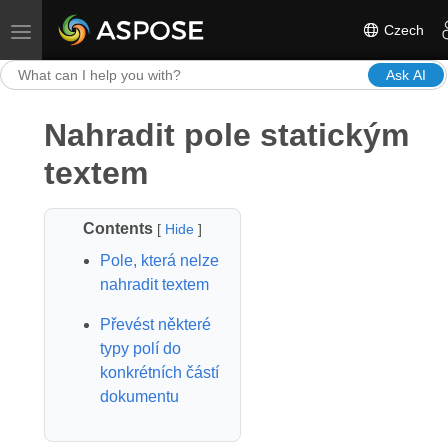
Czech
Toggle navigation
Ask AI
Nahradit pole statickým
textem
Contents
[
Hide
]
Pole, která nelze
nahradit textem
Převést některé
typy polí do
konkrétních částí
dokumentu