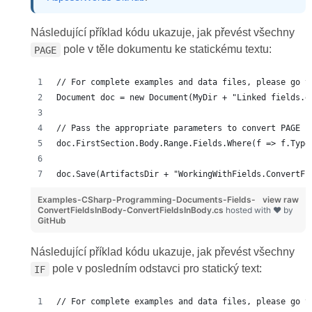
Následující příklad kódu ukazuje, jak převést všechny
pole v těle dokumentu ke statickému textu:
PAGE
// For complete examples and data files, please go t
Document doc = new Document(MyDir + "Linked fields.d
// Pass the appropriate parameters to convert PAGE f
doc.FirstSection.Body.Range.Fields.Where(f => f.Type
doc.Save(ArtifactsDir + "WorkingWithFields.ConvertFi
Examples-CSharp-Programming-Documents-Fields-
view raw
ConvertFieldsInBody-ConvertFieldsInBody.cs
hosted with ❤ by
GitHub
Následující příklad kódu ukazuje, jak převést všechny
pole v posledním odstavci pro statický text:
IF
// For complete examples and data files, please go t