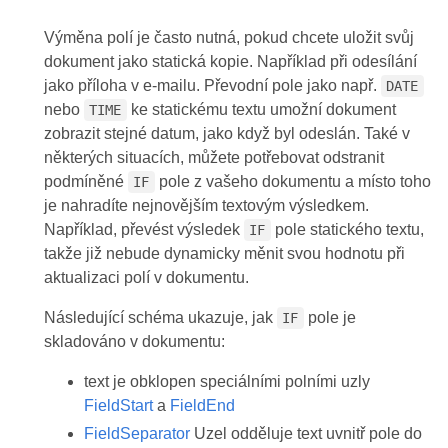
Výměna polí je často nutná, pokud chcete uložit svůj
dokument jako statická kopie. Například při odesílání
jako příloha v e-mailu. Převodní pole jako např.
DATE
nebo
ke statickému textu umožní dokument
TIME
zobrazit stejné datum, jako když byl odeslán. Také v
některých situacích, můžete potřebovat odstranit
podmíněné
pole z vašeho dokumentu a místo toho
IF
je nahradíte nejnovějším textovým výsledkem.
Například, převést výsledek
pole statického textu,
IF
takže již nebude dynamicky měnit svou hodnotu při
aktualizaci polí v dokumentu.
Následující schéma ukazuje, jak
pole je
IF
skladováno v dokumentu:
text je obklopen speciálními polními uzly
FieldStart
a
FieldEnd
FieldSeparator
Uzel odděluje text uvnitř pole do