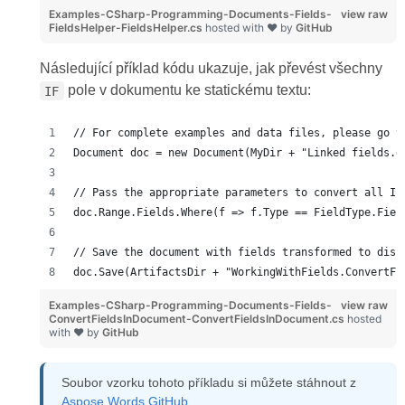
Examples-CSharp-Programming-Documents-Fields-
view raw
FieldsHelper-FieldsHelper.cs
hosted with ❤ by
GitHub
Následující příklad kódu ukazuje, jak převést všechny
pole v dokumentu ke statickému textu:
IF
// For complete examples and data files, please go t
Document doc = new Document(MyDir + "Linked fields.d
// Pass the appropriate parameters to convert all IF
doc.Range.Fields.Where(f => f.Type == FieldType.Fiel
// Save the document with fields transformed to disk
doc.Save(ArtifactsDir + "WorkingWithFields.ConvertFi
Examples-CSharp-Programming-Documents-Fields-
view raw
ConvertFieldsInDocument-ConvertFieldsInDocument.cs
hosted
with ❤ by
GitHub
Soubor vzorku tohoto příkladu si můžete stáhnout z
Aspose.Words GitHub
.