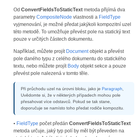
Od
ConvertFieldsToStaticText
metoda přijímá dva
parametry
CompositeNode
vlastnosti a
FieldType
vyjmenování, je možné předat jakýkoli kompozitní uzel
této metodě. To umožňuje převést pole na statický text
pouze v určitých částech dokumentu.
Například, můžete projít
Document
objekt a převést
pole daného typu z celého dokumentu do statického
textu, nebo můžete projít
Body
objekt sekce a pouze
převést pole nalezená v tomto těle.
Při průchodu uzel na úrovni bloku, jako je
Paragraph
,
Uvědomte si, že v některých případech mohou pole
přesahovat více odstavců. Pokud se tak stane,
doporučuje se namísto toho předat rodiče kompozitu.
•
FieldType
počet předán
ConvertFieldsToStaticText
metoda určuje, jaký typ polí by měl být převeden na