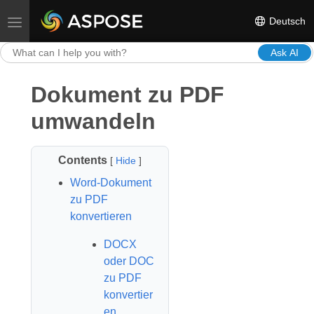
Deutsch
Toggle navigation
Ask AI
Dokument zu PDF
umwandeln
Contents
[
Hide
]
Word-Dokument
zu PDF
konvertieren
DOCX
oder DOC
zu PDF
konvertier
en