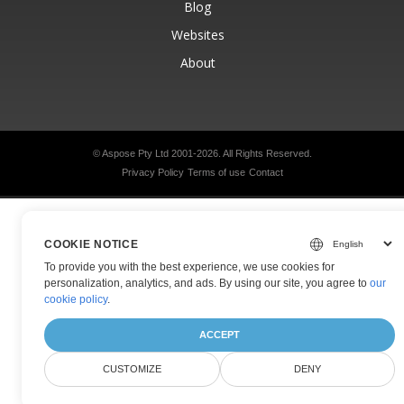
Blog
Websites
About
© Aspose Pty Ltd 2001-2026.
All Rights Reserved.
Privacy Policy
Terms of use
Contact
COOKIE NOTICE
To provide you with the best experience, we use cookies for
personalization, analytics, and ads. By using our site, you agree to
our
cookie policy
.
ACCEPT
CUSTOMIZE
DENY