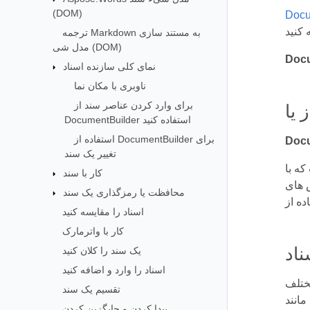
(DOM)
Docu
ترجمه Markdown به مستند سازی
مدل شی (DOM)
Docu
نمای کلی سازنده اسناد
ناوبری با مکان نما
برای وارد کردن عناصر سند از
DocumentBuilder استفاده کنید
استفاده از DocumentBuilder برای
Docu
تغییر یک سند
کار با سند
شتری نسبت به
محافظت یا رمزگذاری یک سند
اسناد را مقایسه کنید
کار با واترمارک
یک سند را کلان کنید
اسناد را وارد و اضافه کنید
تقسیم یک سند
مانند
پیدا کردن و جایگزین کردن