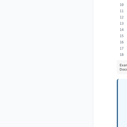
Exa
Docu