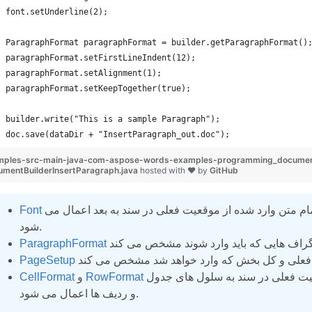
font.setUnderline(2);
ParagraphFormat paragraphFormat = builder.getParagraphFormat()
paragraphFormat.setFirstLineIndent(12);
paragraphFormat.setAlignment(1);
paragraphFormat.setKeepTogether(true);
builder.write("This is a sample Paragraph");
doc.save(dataDir + "InsertParagraph_out.doc");
mples-src-main-java-com-aspose-words-examples-programming_documen
mentBuilderInsertParagraph.java
hosted with ❤ by
GitHub
قالب بندی کاراکتر را مشخص می کند که برای تمام متن وارد شده از موقعیت فعلی در سند به بعد اعمال می
Font
شود.
ParagraphFormat
PageSetup
ویژگی های قالب بندی را مشخص کنید که از موقعیت فعلی در سند به سلول های جدول
RowFormat
و
CellFormat
و ردیف ها اعمال می شود.