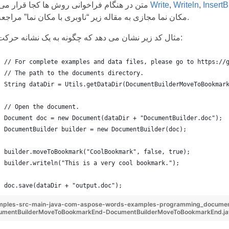
Insert
,
Writeln
,
Write
متن در هنگام فراخوانی روش ها کجا قرار می گیرد
مکان نما مجازی به مقاله زیر “ناوبری با مکان نما” مراجعه کنید.
مثال کد زیر نشان می دهد که چگونه به یک نشانه حرکت کنید:
// For complete examples and data files, please go to https://
// The path to the documents directory.
String dataDir = Utils.getDataDir(DocumentBuilderMoveToBookmar
// Open the document.
Document doc = new Document(dataDir + "DocumentBuilder.doc");
DocumentBuilder builder = new DocumentBuilder(doc);
builder.moveToBookmark("CoolBookmark", false, true);
builder.writeln("This is a very cool bookmark.");
doc.save(dataDir + "output.doc");
mples-src-main-java-com-aspose-words-examples-programming_docume
umentBuilderMoveToBookmarkEnd-DocumentBuilderMoveToBookmarkEnd.j