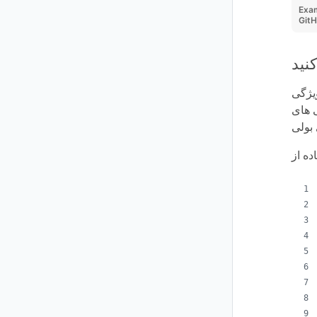
Exa
Git