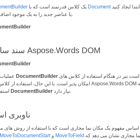
ارتباط دارد و شما را قادر می سازد تا اسناد پویا را از ابتدا ایجاد کنید
Document
یک کلاس قدرتمند است که با
mentBuilder
یا عناصر جدید را به یک موجود اضافه کنید.
mentBuilder
سند ساز یا Aspose.Words DOM
mentBuilder
امکان پذیر است نیز در هنگام استفاده از کلاس های Aspose.Words DOM به طور مستقیم
DocumentBuilder
عملیات که با
امکان پذیر است. با این حال، استفاده از کلاس های Aspose.Words DOM به طور مستقیم معمولا به خطوط کد بی
نیاز دارد.
DocumentBuilder
استفاده از
ناوبری اسناد
می توانید به مکان دیگری در سند بروید. این مکان نما مجازی نشان می دهد که
MoveToField
و
MoveToDocumentStart