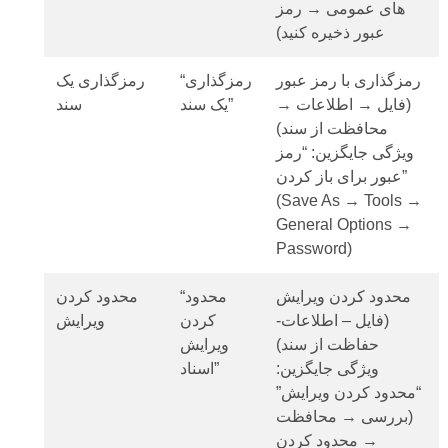
های عمومی → رمز
عبور ذخیره کنید)
رمزگذاری با رمز عبور
“رمزگذاری
رمزگذاری یک
(فایل → اطلاعات →
یک سند”
سند
محافظت از سند)
ویژگی جایگزین: “رمز
عبور برای باز کردن”
(Save As → Tools →
General Options →
Password)
محدود کردن ویرایش
“محدود
محدود کردن
(فایل – اطلاعات-
کردن
ویرایش
حفاظت از سند)
ویرایش
ویژگی جایگزین:
اسناد”
“محدود کردن ویرایش”
(بررسی → محافظت
→ محدود کردن