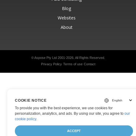
Blog
Websites
About
© Aspose Pty Ltd 2001-2026.
All Rights Reserved.
Privacy Policy
Terms of use
Contact
COOKIE NOTICE
To provide you with the best experience, we use cookies for
personalization, analytics, and ads. By using our site, you agree to
our
cookie policy
.
ACCEPT