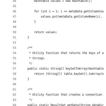
        Hashtable values = new Hashtable();
        for (int i = 1; i <= metaData.getColumnCoun
            values.put(metaData.getColumnName(i), r
        }
        return values;
    }
    /**
     * Utility function that returns the keys of a 
     * Strings.
     */
    public static String[] keySetToArray(Hashtable 
        return (String[]) table.keySet().toArray(ne
    }
    /**
     * Utility function that creates a connection t
     */
    public static ResultSet getData(String dataDir,