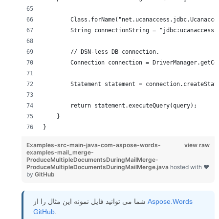
        Class.forName("net.ucanaccess.jdbc.Ucanacce
        String connectionString = "jdbc:ucanaccess:
        // DSN-less DB connection.
        Connection connection = DriverManager.getCo
        Statement statement = connection.createStat
        return statement.executeQuery(query);
    }
}
Examples-src-main-java-com-aspose-words-
view raw
examples-mail_merge-
ProduceMultipleDocumentsDuringMailMerge-
ProduceMultipleDocumentsDuringMailMerge.java
hosted with ❤
by
GitHub
Aspose.Words
شما می توانید فایل نمونه این مثال را از
GitHub
.