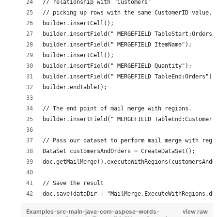
// relationship with "Customers"
// picking up rows with the same CustomerID value.
builder.insertCell();
builder.insertField(" MERGEFIELD TableStart:Orders"
builder.insertField(" MERGEFIELD ItemName");
builder.insertCell();
builder.insertField(" MERGEFIELD Quantity");
builder.insertField(" MERGEFIELD TableEnd:Orders");
builder.endTable();
// The end point of mail merge with regions.
builder.insertField(" MERGEFIELD TableEnd:Customers
// Pass our dataset to perform mail merge with regi
DataSet customersAndOrders = CreateDataSet();
doc.getMailMerge().executeWithRegions(customersAndO
// Save the result
doc.save(dataDir + "MailMerge.ExecuteWithRegions.do
Examples-src-main-java-com-aspose-words-
view raw