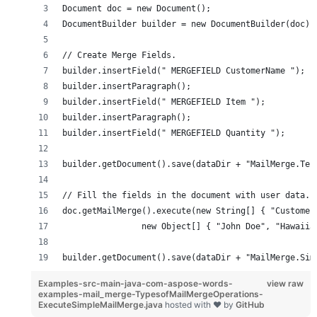
Document doc = new Document();
DocumentBuilder builder = new DocumentBuilder(doc);
// Create Merge Fields.
builder.insertField(" MERGEFIELD CustomerName ");
builder.insertParagraph();
builder.insertField(" MERGEFIELD Item ");
builder.insertParagraph();
builder.insertField(" MERGEFIELD Quantity ");
builder.getDocument().save(dataDir + "MailMerge.Tes
// Fill the fields in the document with user data.
doc.getMailMerge().execute(new String[] { "Customer
		new Object[] { "John Doe", "Hawaii
builder.getDocument().save(dataDir + "MailMerge.Sim
Examples-src-main-java-com-aspose-words-
view raw
examples-mail_merge-TypesofMailMergeOperations-
ExecuteSimpleMailMerge.java
hosted with ❤ by
GitHub