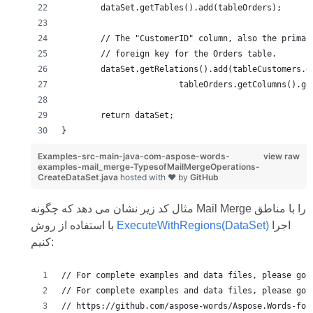
	dataSet.getTables().add(tableOrders);
	// The "CustomerID" column, also the primar
	// foreign key for the Orders table.
	dataSet.getRelations().add(tableCustomers.g
			tableOrders.getColumns().g
	return dataSet;
}
Examples-src-main-java-com-aspose-words-
view raw
examples-mail_merge-TypesofMailMergeOperations-
CreateDataSet.java
hosted with ❤ by
GitHub
مثال کد زیر نشان می دهد که چگونه Mail Merge را با مناطق
اجرا
ExecuteWithRegions(DataSet)
با استفاده از روش
کنیم:
// For complete examples and data files, please go 
// For complete examples and data files, please go 
// https://github.com/aspose-words/Aspose.Words-for