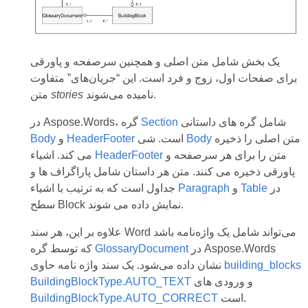
یک بخش شامل متن اصلی و همچنین سرصفحه و پاورقی
برای صفحات اول، زوج و فرد است. این “جریان‌های” متفاوت
نامیده می‌شوند.
stories
متن
شامل گره های داستانی
Section
در Aspose.Words، گره
متن اصلی را ذخیره
Body
است. شی
HeaderFooter
و
Body
متن را برای هر سرصفحه و
HeaderFooter
می کند. اشیاء
پاورقی ذخیره می کنند. متن هر داستان شامل پاراگراف ها و
در
Table
و
Paragraph
جداول است که به ترتیب با اشیاء
سطح Block نمایش داده می شوند.
علاوه بر این، هر سند Word می‌تواند شامل یک واژه‌نامه باشد
در Aspose.Words
GlossaryDocument
که توسط گره
building_blocks
نشان داده می‌شود. یک سند واژه نامه حاوی
و ورودی های
BuildingBlockType.AUTO_TEXT
است.
BuildingBlockType.AUTO_CORRECT