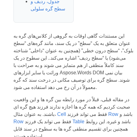
جدول، ردیف و
سطح گره سلولی
این مستندات گاهی اوقات به گروهی از کلاس‌های گره به
عنوان متعلق به یک “سطح” در یک سند، مانند گره‌های “سطح
بلوک”، “سطح درون خطی” (همچنین به عنوان “داخلی” شناخته
می‌شود) یا “سطح ردیف” اشاره می‌کند.. این سطوح در یک
سند کاملاً منطقی از هم متمایز می شوند و به صراحت با
وراثت یا سایر ابزارهای Aspose.Words DOM بیان نمی
شوند. سطح گره برای توصیف مکانی در درخت سند که گره
معمولاً در آن رخ می دهد استفاده می شود.
در مقاله قبلی، قبلاً در مورد رابطه بین گره ها و این واقعیت
صحبت کردیم که همه گره ها اجازه ندارند فرزند هیچ گره ای
باشد و
Row
فقط می تواند فرزند
Cell
باشند. به عنوان مثال،
باشد و غیره. این روابط
Table
فقط می تواند یک فرزند
Row
همچنین برای تقسیم منطقی گره ها به سطوح در سند قابل
استفاده هستند.