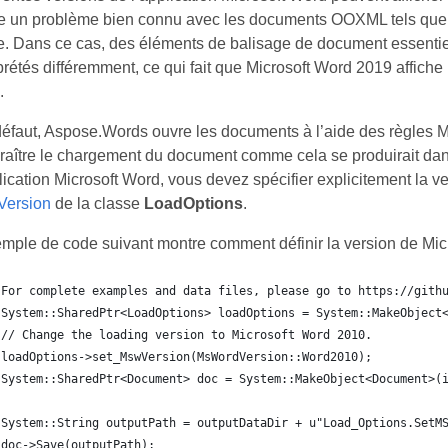
te un problème bien connu avec les documents OOXML tels qu
ce. Dans ce cas, des éléments de balisage de document essenti
prétés différemment, ce qui fait que Microsoft Word 2019 affich
.
éfaut, Aspose.Words ouvre les documents à l’aide des règles M
raître le chargement du document comme cela se produirait dan
lication Microsoft Word, vous devez spécifier explicitement la ve
ersion
de la classe
LoadOptions
.
emple de code suivant montre comment définir la version de Mi
For complete examples and data files, please go to https://gith
System::SharedPtr<LoadOptions> loadOptions = System::MakeObject
// Change the loading version to Microsoft Word 2010.
loadOptions->set_MswVersion(MsWordVersion::Word2010);
System::SharedPtr<Document> doc = System::MakeObject<Document>(
System::String outputPath = outputDataDir + u"Load_Options.SetM
doc->Save(outputPath);