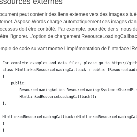
ssources externes
cument peut contenir des liens externes vers des images située
nternet. Aspose.Words charge automatiquement ces images dans 
ocessus doit être contrôlé. Par exemple, pour décider si nous 
être l’ignorer. L’option de chargement ResourceLoadingCallbac
emple de code suivant montre l’implémentation de l’interface I
For complete examples and data files, please go to https://git
class HtmlLinkedResourceLoadingCallback : public IResourceLoad
{
    public:
        ResourceLoadingAction ResourceLoading(System::SharedPt
        HtmlLinkedResourceLoadingCallback();
};
HtmlLinkedResourceLoadingCallback::HtmlLinkedResourceLoadingCa
{
}