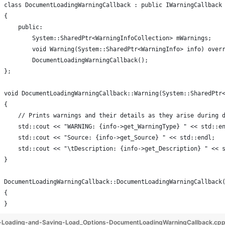
class DocumentLoadingWarningCallback : public IWarningCallback
{
    public:
        System::SharedPtr<WarningInfoCollection> mWarnings;
        void Warning(System::SharedPtr<WarningInfo> info) over
        DocumentLoadingWarningCallback();
};
void DocumentLoadingWarningCallback::Warning(System::SharedPtr
{
    // Prints warnings and their details as they arise during 
    std::cout << "WARNING: {info->get_WarningType} " << std::e
    std::cout << "Source: {info->get_Source} " << std::endl;
    std::cout << "\tDescription: {info->get_Description} " << 
}
DocumentLoadingWarningCallback::DocumentLoadingWarningCallback
{
}
-Loading-and-Saving-Load_Options-DocumentLoadingWarningCallback.cp