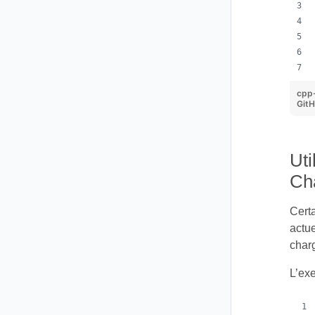
cpp
Git
Uti
Ch
Certa
actu
char
L’exe