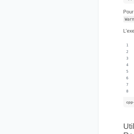
Pour 
War
L’exe
cpp
Uti