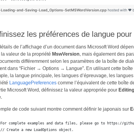
-Loading-and-Saving-Load_Options-SetMSWordVersion.cpp
hosted with ❤ 
inissez les préférences de langue pour
étails de l’affichage d’un document dans Microsoft Word dépend
 la valeur de la propriété
MswVersion
, mais également des para
ocuments différemment selon les paramètres de la boîte de dial
ent dans “Fichier → Options → Langue”. En utilisant cette boîte d
le, la langue principale, les langues d’épreuvage, les langues 
riété
LanguagePreferences
comme l’équivalent de cette boîte de
rtie Microsoft Word, définissez la valeur appropriée pour
Editin
e.
emple de code suivant montre comment définir le japonais sur
E
For complete examples and data files, please go to https://gith
// Create a new LoadOptions object.