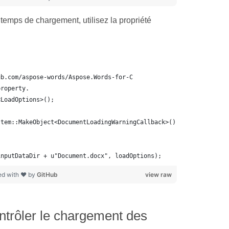
 temps de chargement, utilisez la propriété
ub.com/aspose-words/Aspose.Words-for-C
property. 
<LoadOptions>();
stem::MakeObject<DocumentLoadingWarningCallback>();
inputDataDir + u"Document.docx", loadOptions);
ed with ❤ by
GitHub
view raw
ntrôler le chargement des