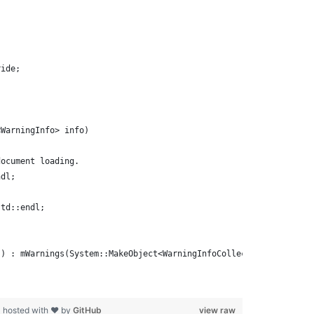
ride;
<WarningInfo> info)
document loading.
ndl;
std::endl;
() : mWarnings(System::MakeObject<WarningInfoCollection>())
p
hosted with ❤ by
GitHub
view raw