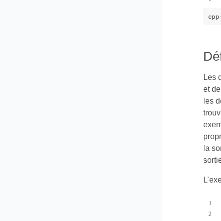
cpp
Déf
Les d
et de
les d
trouv
exemp
prop
la so
sorti
L’ex