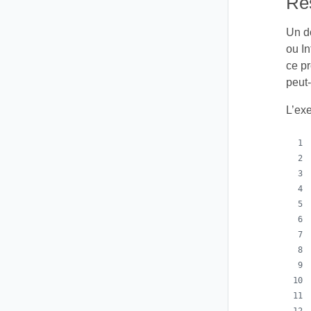
Re
Un do
ou I
ce pr
peut-
L’ex