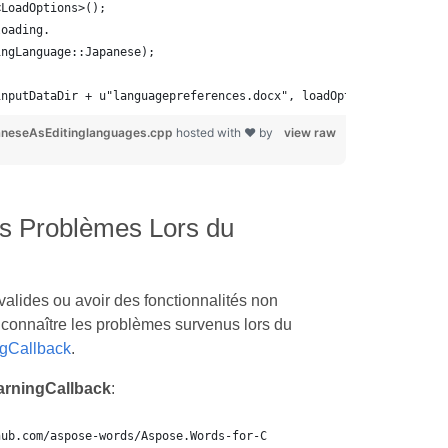
<LoadOptions>();
loading.
ingLanguage::Japanese);
inputDataDir + u"languagepreferences.docx", loadOptions);
neseAsEditinglanguages.cpp
hosted with ❤ by
view raw
es Problèmes Lors du
alides ou avoir des fonctionnalités non
connaître les problèmes survenus lors du
gCallback
.
arningCallback
:
hub.com/aspose-words/Aspose.Words-for-C