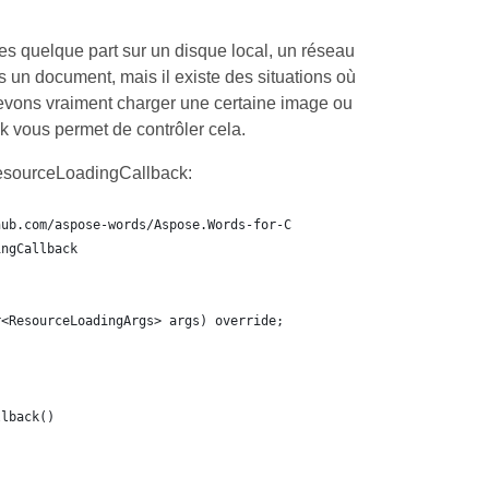
s quelque part sur un disque local, un réseau
un document, mais il existe des situations où
devons vraiment charger une certaine image ou
k vous permet de contrôler cela.
ResourceLoadingCallback:
hub.com/aspose-words/Aspose.Words-for-C
ingCallback
r<ResourceLoadingArgs> args) override;
llback()