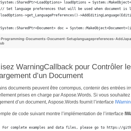
System::SharedPtr<LoadOptions> loadOptions = System::MakeObject
// Set language preferences that will be used when document is 
loadOptions->get_LanguagePreferences()->AddEditingLanguage(Edit
System::SharedPtr<Document> doc = System::MakeObject<Document>(
-Programming-Documents-Document-Setuplanguagepreferences-AddJapa
Hub
lisez WarningCallback pour Contrôler l
argement d’un Document
ins documents peuvent être corrompus, contenir des entrées inv
ellement prises en charge par Aspose.Words. Si vous souhaitez 
gement d’un document, Aspose.Words fournit l’interface
IWarnin
mple de code suivant montre l’implémentation de l’interface
IW
For complete examples and data files, please go to https://git