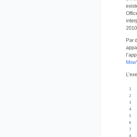
exis
Offi
inter
2010
Par d
appa
l’app
MswV
L’ex