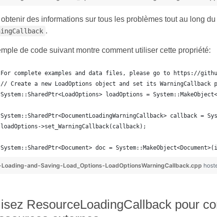
obtenir des informations sur tous les problèmes tout au long du
.
ningCallback
mple de code suivant montre comment utiliser cette propriété:
For complete examples and data files, please go to https://gith
// Create a new LoadOptions object and set its WarningCallback 
System::SharedPtr<LoadOptions> loadOptions = System::MakeObject
System::SharedPtr<DocumentLoadingWarningCallback> callback = Sy
loadOptions->set_WarningCallback(callback);
System::SharedPtr<Document> doc = System::MakeObject<Document>(
-Loading-and-Saving-Load_Options-LoadOptionsWarningCallback.cpp
host
lisez ResourceLoadingCallback pour co