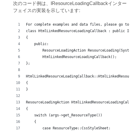
次のコード例は、IResourceLoadingCallbackインター
フェイスの実装を示しています:
For complete examples and data files, please go to 
class HtmlLinkedResourceLoadingCallback : public IR
{
    public:
        ResourceLoadingAction ResourceLoading(Syste
        HtmlLinkedResourceLoadingCallback();
};
HtmlLinkedResourceLoadingCallback::HtmlLinkedResour
{
}
ResourceLoadingAction HtmlLinkedResourceLoadingCall
{
    switch (args->get_ResourceType())
    {
        case ResourceType::CssStyleSheet: