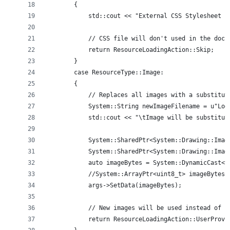
        {
            std::cout << "External CSS Stylesheet f
            // CSS file will don't used in the docu
            return ResourceLoadingAction::Skip;
        }
        case ResourceType::Image:
        {
            // Replaces all images with a substitut
            System::String newImageFilename = u"Log
            std::cout << "\tImage will be substitut
            System::SharedPtr<System::Drawing::Imag
            System::SharedPtr<System::Drawing::Imag
            auto imageBytes = System::DynamicCast<S
            //System::ArrayPtr<uint8_t> imageBytes 
            args->SetData(imageBytes);
            // New images will be used instead of p
            return ResourceLoadingAction::UserProvi