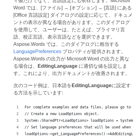
ィ値だけでなく、言語設定にも依存します。Microsoft
Word では、[ファイル] → [オプション] → [言語] にある
[Office 言語設定] ダイアログの設定に応じて、ドキュメ
ントの表示が異なる場合があります。このダイアログ
を使用して、ユーザーは、たとえば、プライマリ言
語、校正言語、表示言語などを選択できます。
Aspose.Words では、このダイアログに相当する
LanguagePreferences
プロパティが提供されます。
Aspose.Words の出力が Microsoft Word の出力と異な
る場合は、
EditingLanguage
に適切な値を設定しま
す。これにより、出力ドキュメントが改善されます。
次のコード例は、日本語を
EditingLanguage
に設定す
る方法を示しています:
For complete examples and data files, please go to h
// Create a new LoadOptions object.
System::SharedPtr<LoadOptions> loadOptions = System:
// Set language preferences that will be used when d
loadOptions->get_LanguagePreferences()->AddEditingLa