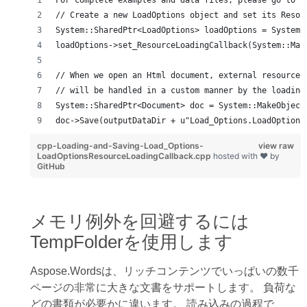
For complete examples and data files, please go to h
// Create a new LoadOptions object and set its Resou
System::SharedPtr<LoadOptions> loadOptions = System:
loadOptions->set_ResourceLoadingCallback(System::Mak
// When we open an Html document, external resources
// will be handled in a custom manner by the loading
System::SharedPtr<Document> doc = System::MakeObject
doc->Save(outputDataDir + u"Load_Options.LoadOptions
cpp-Loading-and-Saving-Load_Options-
view raw
LoadOptionsResourceLoadingCallback.cpp
hosted with ❤ by
GitHub
メモリ例外を回避するには
TempFolderを使用します
Aspose.Wordsは、リッチコンテンツでいっぱいの数千
ページの非常に大きな文書をサポートします。 負荷な
どの書類が必要かに違います。 読み込みの過程で、