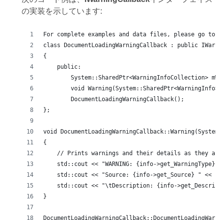
の実装を示しています:
For complete examples and data files, please go to 
class DocumentLoadingWarningCallback : public IWarn
{
    public:
        System::SharedPtr<WarningInfoCollection> mW
        void Warning(System::SharedPtr<WarningInfo>
        DocumentLoadingWarningCallback();
};
void DocumentLoadingWarningCallback::Warning(System
{
    // Prints warnings and their details as they ar
    std::cout << "WARNING: {info->get_WarningType} 
    std::cout << "Source: {info->get_Source} " << s
    std::cout << "\tDescription: {info->get_Descrip
}
DocumentLoadingWarningCallback::DocumentLoadingWarn