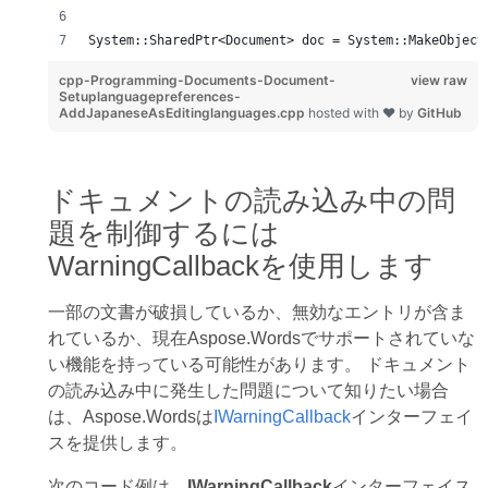
System::SharedPtr<Document> doc = System::MakeObject
cpp-Programming-Documents-Document-
view raw
Setuplanguagepreferences-
AddJapaneseAsEditinglanguages.cpp
hosted with ❤ by
GitHub
ドキュメントの読み込み中の問
題を制御するには
WarningCallbackを使用します
一部の文書が破損しているか、無効なエントリが含ま
れているか、現在Aspose.Wordsでサポートされていな
い機能を持っている可能性があります。 ドキュメント
の読み込み中に発生した問題について知りたい場合
は、Aspose.Wordsは
IWarningCallback
インターフェイ
スを提供します。
次のコード例は、
IWarningCallback
インターフェイス