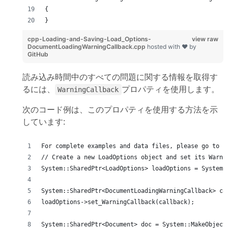
{
}
cpp-Loading-and-Saving-Load_Options-
view raw
DocumentLoadingWarningCallback.cpp
hosted with ❤ by
GitHub
読み込み時間中のすべての問題に関する情報を取得す
るには、
プロパティを使用します。
WarningCallback
次のコード例は、このプロパティを使用する方法を示
しています:
For complete examples and data files, please go to h
// Create a new LoadOptions object and set its Warni
System::SharedPtr<LoadOptions> loadOptions = System:
System::SharedPtr<DocumentLoadingWarningCallback> ca
loadOptions->set_WarningCallback(callback);
System::SharedPtr<Document> doc = System::MakeObject