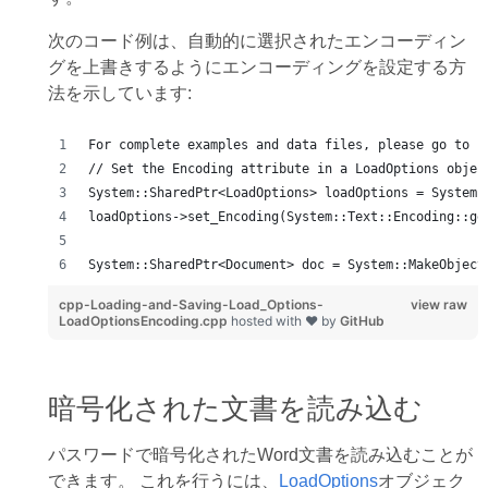
次のコード例は、自動的に選択されたエンコーディン
グを上書きするようにエンコーディングを設定する方
法を示しています:
For complete examples and data files, please go to h
// Set the Encoding attribute in a LoadOptions objec
System::SharedPtr<LoadOptions> loadOptions = System:
loadOptions->set_Encoding(System::Text::Encoding::ge
System::SharedPtr<Document> doc = System::MakeObject
cpp-Loading-and-Saving-Load_Options-
view raw
LoadOptionsEncoding.cpp
hosted with ❤ by
GitHub
暗号化された文書を読み込む
パスワードで暗号化されたWord文書を読み込むことが
できます。 これを行うには、
LoadOptions
オブジェク