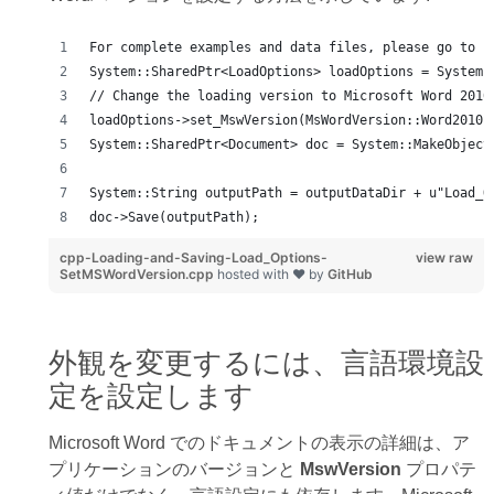
For complete examples and data files, please go to h
System::SharedPtr<LoadOptions> loadOptions = System:
// Change the loading version to Microsoft Word 2010
loadOptions->set_MswVersion(MsWordVersion::Word2010)
System::SharedPtr<Document> doc = System::MakeObject
System::String outputPath = outputDataDir + u"Load_O
doc->Save(outputPath);
cpp-Loading-and-Saving-Load_Options-
view raw
SetMSWordVersion.cpp
hosted with ❤ by
GitHub
外観を変更するには、言語環境設
定を設定します
Microsoft Word でのドキュメントの表示の詳細は、ア
プリケーションのバージョンと
MswVersion
プロパテ