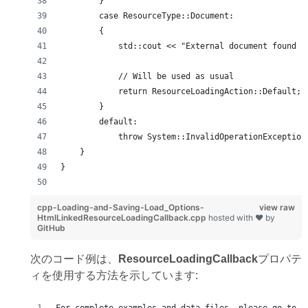
        }
        case ResourceType::Document:
        {
            std::cout << "External document found u
            // Will be used as usual
            return ResourceLoadingAction::Default;
        }
        default:
            throw System::InvalidOperationException
    }
}
cpp-Loading-and-Saving-Load_Options-
view raw
HtmlLinkedResourceLoadingCallback.cpp
hosted with ❤ by
GitHub
次のコード例は、
ResourceLoadingCallback
プロパテ
ィを使用する方法を示しています: