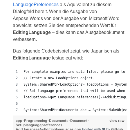
LanguagePreferences
als Äquivalent zu diesem
Dialogfeld bereit. Wenn die Ausgabe von
Aspose.Words von der Ausgabe von Microsoft Word
abweicht, setzen Sie den entsprechenden Wert für
EditingLanguage
– dies kann das Ausgabedokument
verbessern.
Das folgende Codebeispiel zeigt, wie Japanisch als
EditingLanguage
festgelegt wird:
For complete examples and data files, please go to h
// Create a new LoadOptions object.
System::SharedPtr<LoadOptions> loadOptions = System:
// Set language preferences that will be used when d
loadOptions->get_LanguagePreferences()->AddEditingLa
System::SharedPtr<Document> doc = System::MakeObject
cpp-Programming-Documents-Document-
view raw
Setuplanguagepreferences-
AddJapaneseAsEditinglanguages.cpp
hosted with ❤ by
GitHub