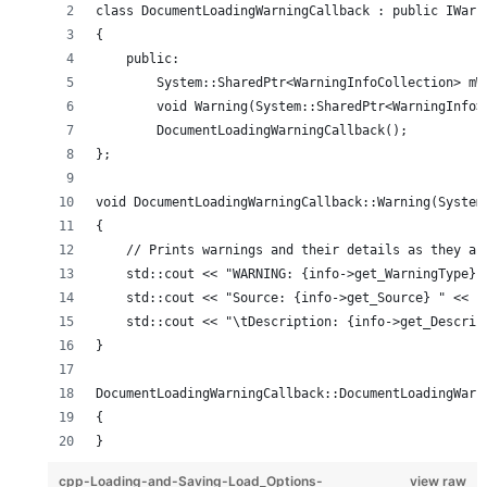
class DocumentLoadingWarningCallback : public IWarn
{
    public:
        System::SharedPtr<WarningInfoCollection> mW
        void Warning(System::SharedPtr<WarningInfo>
        DocumentLoadingWarningCallback();
};
void DocumentLoadingWarningCallback::Warning(System
{
    // Prints warnings and their details as they ar
    std::cout << "WARNING: {info->get_WarningType} 
    std::cout << "Source: {info->get_Source} " << s
    std::cout << "\tDescription: {info->get_Descrip
}
DocumentLoadingWarningCallback::DocumentLoadingWarn
{
}
cpp-Loading-and-Saving-Load_Options-
view raw