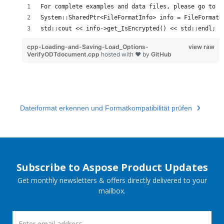
For complete examples and data files, please go to h
System::SharedPtr<FileFormatInfo> info = FileFormatU
std::cout << info->get_IsEncrypted() << std::endl;
cpp-Loading-and-Saving-Load_Options-
view raw
VerifyODTdocument.cpp
hosted with ❤ by
GitHub
Dateiformat erkennen und Formatkompatibilität prüfen
Subscribe to Aspose Product Updates
Get monthly newsletters & offers directly delivered to your
mailbox.