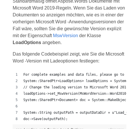
Standardmäßig öffnet Aspose.Words Dokumente mit
Microsoft Word 2019-Regeln. Wenn Sie das Laden von
Dokumenten so anzeigen möchten, wie es in einer der
vorherigen Microsoft Word -Anwendungsversionen der
Fall wäre, sollten Sie die gewünschte Version explizit
mit der Eigenschaft
MswVersion
der Klasse
LoadOptions
angeben.
Das folgende Codebeispiel zeigt, wie Sie die Microsoft
Word -Version mit Ladeoptionen festlegen:
For complete examples and data files, please go to h
System::SharedPtr<LoadOptions> loadOptions = System:
// Change the loading version to Microsoft Word 2010
loadOptions->set_MswVersion(MsWordVersion::Word2010)
System::SharedPtr<Document> doc = System::MakeObject
System::String outputPath = outputDataDir + u"Load_O
doc->Save(outputPath);