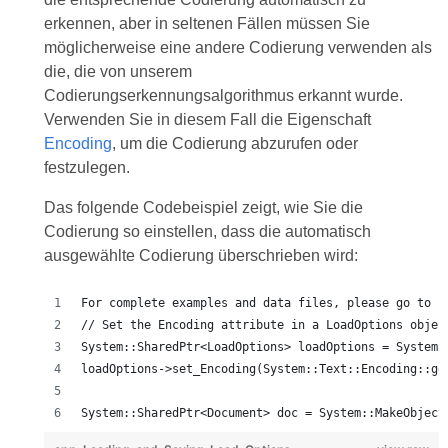
erkennen, aber in seltenen Fällen müssen Sie
möglicherweise eine andere Codierung verwenden als
die, die von unserem
Codierungserkennungsalgorithmus erkannt wurde.
Verwenden Sie in diesem Fall die Eigenschaft
Encoding
, um die Codierung abzurufen oder
festzulegen.
Das folgende Codebeispiel zeigt, wie Sie die
Codierung so einstellen, dass die automatisch
ausgewählte Codierung überschrieben wird:
For complete examples and data files, please go to h
// Set the Encoding attribute in a LoadOptions objec
System::SharedPtr<LoadOptions> loadOptions = System:
loadOptions->set_Encoding(System::Text::Encoding::ge
System::SharedPtr<Document> doc = System::MakeObject