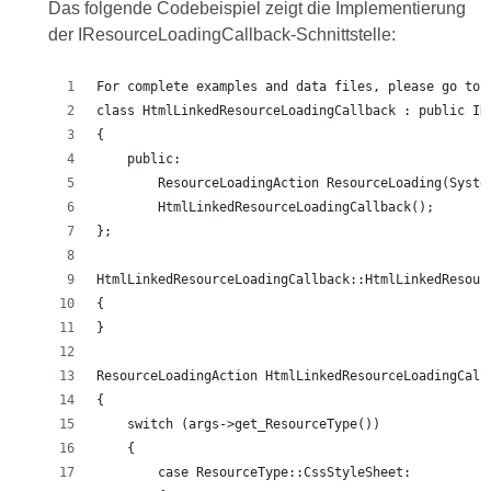
Das folgende Codebeispiel zeigt die Implementierung
der IResourceLoadingCallback-Schnittstelle:
For complete examples and data files, please go to 
class HtmlLinkedResourceLoadingCallback : public IR
{
    public:
        ResourceLoadingAction ResourceLoading(Syste
        HtmlLinkedResourceLoadingCallback();
};
HtmlLinkedResourceLoadingCallback::HtmlLinkedResour
{
}
ResourceLoadingAction HtmlLinkedResourceLoadingCall
{
    switch (args->get_ResourceType())
    {
        case ResourceType::CssStyleSheet: