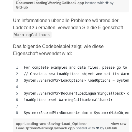
DocumentLoadingWarningCallback.cpp
hosted with ❤ by
GitHub
Um Informationen über alle Probleme während der
Ladezeit zu erhalten, verwenden Sie die Eigenschaft
.
WarningCallback
Das folgende Codebeispiel zeigt, wie diese
Eigenschaft verwendet wird:
For complete examples and data files, please go to h
// Create a new LoadOptions object and set its Warni
System::SharedPtr<LoadOptions> loadOptions = System:
System::SharedPtr<DocumentLoadingWarningCallback> ca
loadOptions->set_WarningCallback(callback);
System::SharedPtr<Document> doc = System::MakeObject
cpp-Loading-and-Saving-Load_Options-
view raw
LoadOptionsWarningCallback.cpp
hosted with ❤ by
GitHub