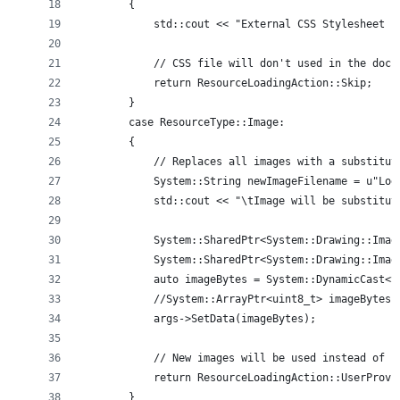
        {
            std::cout << "External CSS Stylesheet f
            // CSS file will don't used in the docu
            return ResourceLoadingAction::Skip;
        }
        case ResourceType::Image:
        {
            // Replaces all images with a substitut
            System::String newImageFilename = u"Log
            std::cout << "\tImage will be substitut
            System::SharedPtr<System::Drawing::Imag
            System::SharedPtr<System::Drawing::Imag
            auto imageBytes = System::DynamicCast<S
            //System::ArrayPtr<uint8_t> imageBytes 
            args->SetData(imageBytes);
            // New images will be used instead of p
            return ResourceLoadingAction::UserProvi
        }