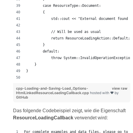
        case ResourceType::Document:
        {
            std::cout << "External document found u
            // Will be used as usual
            return ResourceLoadingAction::Default;
        }
        default:
            throw System::InvalidOperationException
    }
}
cpp-Loading-and-Saving-Load_Options-
view raw
HtmlLinkedResourceLoadingCallback.cpp
hosted with ❤ by
GitHub
Das folgende Codebeispiel zeigt, wie die Eigenschaft
ResourceLoadingCallback
verwendet wird:
For complete examples and data files, please go to h