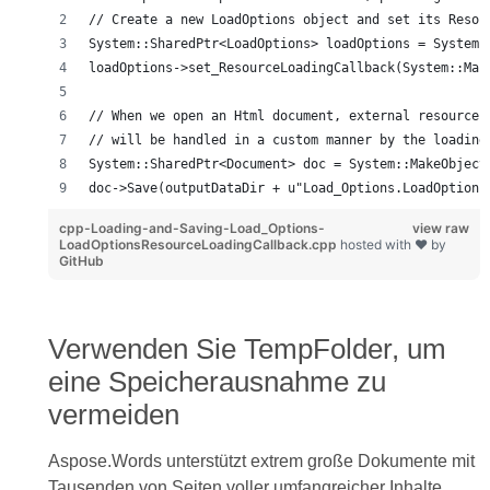
// Create a new LoadOptions object and set its Resou
System::SharedPtr<LoadOptions> loadOptions = System:
loadOptions->set_ResourceLoadingCallback(System::Mak
// When we open an Html document, external resources
// will be handled in a custom manner by the loading
System::SharedPtr<Document> doc = System::MakeObject
doc->Save(outputDataDir + u"Load_Options.LoadOptions
cpp-Loading-and-Saving-Load_Options-
view raw
LoadOptionsResourceLoadingCallback.cpp
hosted with ❤ by
GitHub
Verwenden Sie TempFolder, um
eine Speicherausnahme zu
vermeiden
Aspose.Words unterstützt extrem große Dokumente mit
Tausenden von Seiten voller umfangreicher Inhalte.