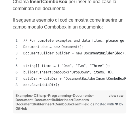
Chiama
InsertComboBox
per inserire una casella
combinata nel documento.
Il seguente esempio di codice mostra come inserire un
campo modulo Combobox in un documento:
// For complete examples and data files, please go t
Document doc = new Document();
DocumentBuilder builder = new DocumentBuilder(doc);
string[] items = { "One", "Two", "Three" };
builder.InsertComboBox("DropDown", items, 0);
dataDir = dataDir + "DocumentBuilderInsertComboBoxFo
doc.Save(dataDir);
Examples-CSharp-Programming-Documents-
view raw
Document-DocumentBuilderInsertElements-
DocumentBuilderInsertComboBoxFormField.cs
hosted with ❤ by
GitHub