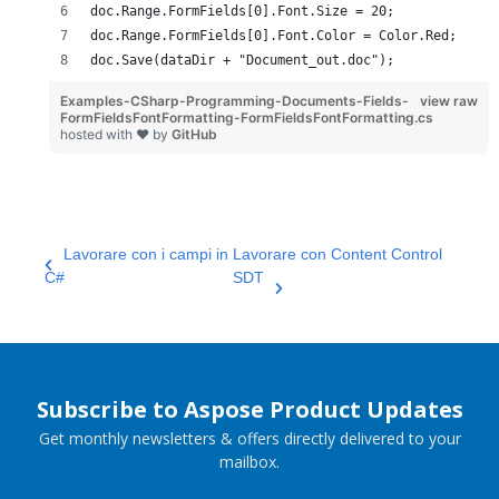
doc.Range.FormFields[0].Font.Size = 20;
doc.Range.FormFields[0].Font.Color = Color.Red;
doc.Save(dataDir + "Document_out.doc");
Examples-CSharp-Programming-Documents-Fields-
view raw
FormFieldsFontFormatting-FormFieldsFontFormatting.cs
hosted with ❤ by
GitHub
Lavorare con i campi in
Lavorare con Content Control
C#
SDT
Subscribe to Aspose Product Updates
Get monthly newsletters & offers directly delivered to your
mailbox.