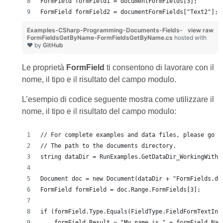
FormField formField1 = documentFormFields[3];
FormField formField2 = documentFormFields["Text2"];
Examples-CSharp-Programming-Documents-Fields-
view raw
FormFieldsGetByName-FormFieldsGetByName.cs
hosted with
❤ by
GitHub
Le proprietà
FormField
ti consentono di lavorare con il
nome, il tipo e il risultato del campo modulo.
L’esempio di codice seguente mostra come utilizzare il
nome, il tipo e il risultato del campo modulo:
// For complete examples and data files, please go t
// The path to the documents directory.
string dataDir = RunExamples.GetDataDir_WorkingWithF
Document doc = new Document(dataDir + "FormFields.do
FormField formField = doc.Range.FormFields[3];
if (formField.Type.Equals(FieldType.FieldFormTextInp
    formField.Result = "My name is " + formField.Nam