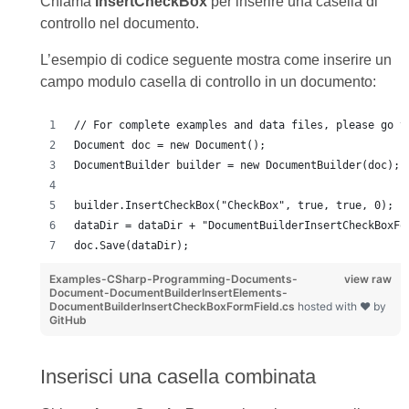
Chiama
InsertCheckBox
per inserire una casella di
controllo nel documento.
L’esempio di codice seguente mostra come inserire un
campo modulo casella di controllo in un documento:
// For complete examples and data files, please go t
Document doc = new Document();
DocumentBuilder builder = new DocumentBuilder(doc);
builder.InsertCheckBox("CheckBox", true, true, 0);
dataDir = dataDir + "DocumentBuilderInsertCheckBoxFo
doc.Save(dataDir);
Examples-CSharp-Programming-Documents-
view raw
Document-DocumentBuilderInsertElements-
DocumentBuilderInsertCheckBoxFormField.cs
hosted with ❤ by
GitHub
Inserisci una casella combinata