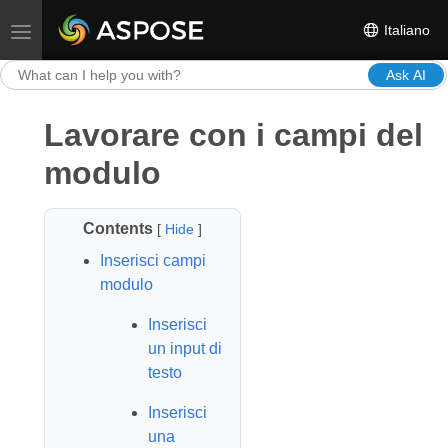
Italiano
Toggle navigation
Ask AI
Lavorare con i campi del
modulo
Contents
[
Hide
]
Inserisci campi
modulo
Inserisci
un input di
testo
Inserisci
una