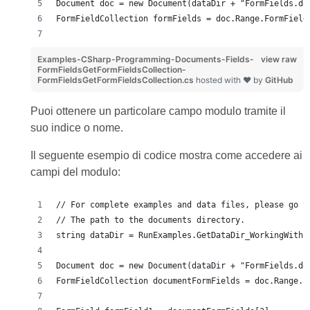
Document doc = new Document(dataDir + "FormFields.do
FormFieldCollection formFields = doc.Range.FormField
Examples-CSharp-Programming-Documents-Fields-
view raw
FormFieldsGetFormFieldsCollection-
FormFieldsGetFormFieldsCollection.cs
hosted with ❤ by
GitHub
Puoi ottenere un particolare campo modulo tramite il
suo indice o nome.
Il seguente esempio di codice mostra come accedere ai
campi del modulo:
// For complete examples and data files, please go t
// The path to the documents directory.
string dataDir = RunExamples.GetDataDir_WorkingWithF
Document doc = new Document(dataDir + "FormFields.do
FormFieldCollection documentFormFields = doc.Range.F