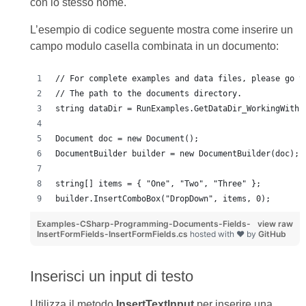
con lo stesso nome.
L’esempio di codice seguente mostra come inserire un
campo modulo casella combinata in un documento:
// For complete examples and data files, please go t
// The path to the documents directory.
string dataDir = RunExamples.GetDataDir_WorkingWithF
Document doc = new Document();
DocumentBuilder builder = new DocumentBuilder(doc);
string[] items = { "One", "Two", "Three" };
builder.InsertComboBox("DropDown", items, 0);       
Examples-CSharp-Programming-Documents-Fields-
view raw
InsertFormFields-InsertFormFields.cs
hosted with ❤ by
GitHub
Inserisci un input di testo
Utilizza il metodo
InsertTextInput
per inserire una