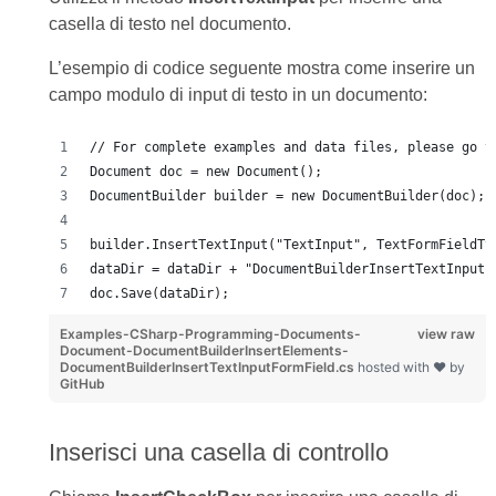
casella di testo nel documento.
L’esempio di codice seguente mostra come inserire un
campo modulo di input di testo in un documento:
// For complete examples and data files, please go t
Document doc = new Document();
DocumentBuilder builder = new DocumentBuilder(doc);
builder.InsertTextInput("TextInput", TextFormFieldTy
dataDir = dataDir + "DocumentBuilderInsertTextInputF
doc.Save(dataDir);
Examples-CSharp-Programming-Documents-
view raw
Document-DocumentBuilderInsertElements-
DocumentBuilderInsertTextInputFormField.cs
hosted with ❤ by
GitHub
Inserisci una casella di controllo