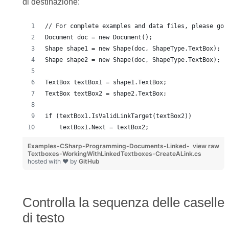
di destinazione:
// For complete examples and data files, please go 
Document doc = new Document();
Shape shape1 = new Shape(doc, ShapeType.TextBox);
Shape shape2 = new Shape(doc, ShapeType.TextBox);
TextBox textBox1 = shape1.TextBox;
TextBox textBox2 = shape2.TextBox;
if (textBox1.IsValidLinkTarget(textBox2))
    textBox1.Next = textBox2;
Examples-CSharp-Programming-Documents-Linked-
view raw
Textboxes-WorkingWithLinkedTextboxes-CreateALink.cs
hosted with ❤ by
GitHub
Controlla la sequenza delle caselle
di testo