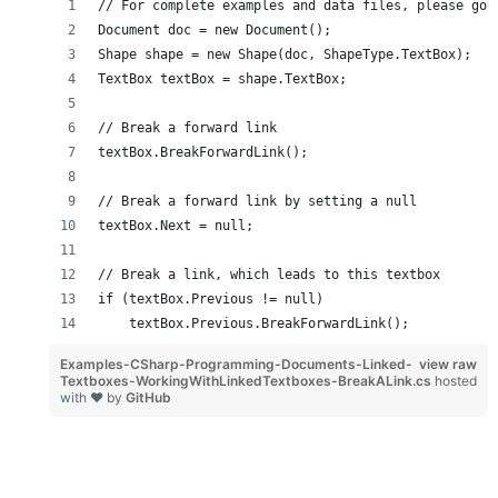
// For complete examples and data files, please go 
Document doc = new Document();
Shape shape = new Shape(doc, ShapeType.TextBox);
TextBox textBox = shape.TextBox;
// Break a forward link
textBox.BreakForwardLink();
// Break a forward link by setting a null
textBox.Next = null;
// Break a link, which leads to this textbox
if (textBox.Previous != null)
    textBox.Previous.BreakForwardLink();
Examples-CSharp-Programming-Documents-Linked-
view raw
Textboxes-WorkingWithLinkedTextboxes-BreakALink.cs
hosted
with ❤ by
GitHub