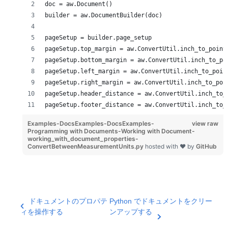
doc = aw.Document()
builder = aw.DocumentBuilder(doc)
pageSetup = builder.page_setup
pageSetup.top_margin = aw.ConvertUtil.inch_to_point
pageSetup.bottom_margin = aw.ConvertUtil.inch_to_po
pageSetup.left_margin = aw.ConvertUtil.inch_to_poin
pageSetup.right_margin = aw.ConvertUtil.inch_to_poi
pageSetup.header_distance = aw.ConvertUtil.inch_to_
pageSetup.footer_distance = aw.ConvertUtil.inch_to_
Examples-DocsExamples-DocsExamples-
view raw
Programming with Documents-Working with Document-
working_with_document_properties-
ConvertBetweenMeasurementUnits.py
hosted with ❤ by
GitHub
ドキュメントのプロパテ
Python でドキュメントをクリー
ィを操作する
ンアップする