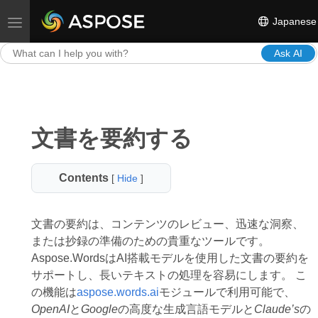
Japanese
Toggle navigation
Ask AI
文書を要約する
Contents
[
Hide
]
文書の要約は、コンテンツのレビュー、迅速な洞察、
または抄録の準備のための貴重なツールです。
Aspose.WordsはAI搭載モデルを使用した文書の要約を
サポートし、長いテキストの処理を容易にします。 こ
の機能は
aspose.words.ai
モジュールで利用可能で、
OpenAI
と
Google
の高度な生成言語モデルと
Claude’s
の