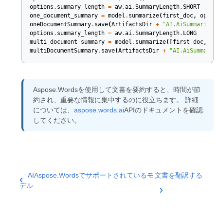
options
.
summary_length
=
aw
.
ai
.
SummaryLength
.
SHORT
one_document_summary
=
model
.
summarize
(
first_doc
,
optio
oneDocumentSummary
.
save
(
ArtifactsDir
+
"AI.AiSummarize.
options
.
summary_length
=
aw
.
ai
.
SummaryLength
.
LONG
multi_document_summary
=
model
.
summarize
([
first_doc
,
se
multiDocumentSummary
.
save
(
ArtifactsDir
+
"AI.AiSummariz
Aspose.Wordsを使用して文書を要約すると、時間が節
約され、重要な情報に集中するのに役立ちます。 詳細
については、
aspose.words.ai
APIのドキュメントを確認
してください。
AIAspose.Wordsでサポートされているモ
文書を翻訳する
デル