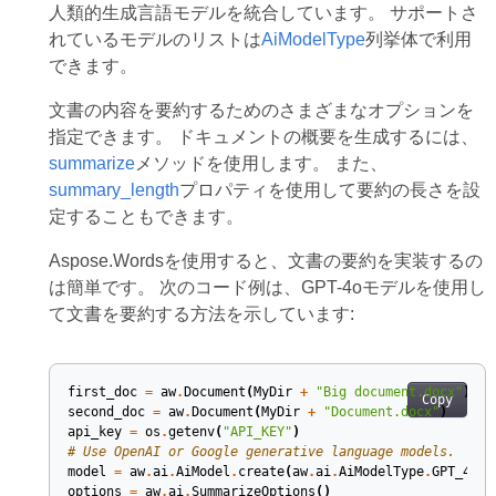
人類的生成言語モデルを統合しています。 サポートさ
れているモデルのリストは
AiModelType
列挙体で利用
できます。
文書の内容を要約するためのさまざまなオプションを
指定できます。 ドキュメントの概要を生成するには、
summarize
メソッドを使用します。 また、
summary_length
プロパティを使用して要約の長さを設
定することもできます。
Aspose.Wordsを使用すると、文書の要約を実装するの
は簡単です。 次のコード例は、GPT-4oモデルを使用し
て文書を要約する方法を示しています:
first_doc
=
aw
.
Document
(
MyDir
+
"Big document.docx"
)
Copy
second_doc
=
aw
.
Document
(
MyDir
+
"Document.docx"
)
api_key
=
os
.
getenv
(
"API_KEY"
)
# Use OpenAI or Google generative language models.
model
=
aw
.
ai
.
AiModel
.
create
(
aw
.
ai
.
AiModelType
.
GPT_4O_M
options
=
aw
.
ai
.
SummarizeOptions
()