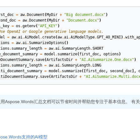
rst_doc
=
aw
.
Document
(
MyDir
+
"Big document.docx"
)
cond_doc
=
aw
.
Document
(
MyDir
+
"Document.docx"
)
i_key
=
os
.
getenv
(
"API_KEY"
)
Use OpenAI or Google generative language models.
del
=
aw
.
ai
.
AiModel
.
create
(
aw
.
ai
.
AiModelType
.
GPT_4O_MINI
)
.
with_a
tions
=
aw
.
ai
.
SummarizeOptions
()
tions
.
summary_length
=
aw
.
ai
.
SummaryLength
.
SHORT
e_document_summary
=
model
.
summarize
(
first_doc
,
options
)
eDocumentSummary
.
save
(
ArtifactsDir
+
"AI.AiSummarize.One.docx"
)
tions
.
summary_length
=
aw
.
ai
.
SummaryLength
.
LONG
lti_document_summary
=
model
.
summarize
([
first_doc
,
second_doc
],
ltiDocumentSummary
.
save
(
ArtifactsDir
+
"AI.AiSummarize.Multi.doc
用Aspose.Words汇总文档可以节省时间并帮助您专注于基本信息。 
pose.Words支持的AI模型