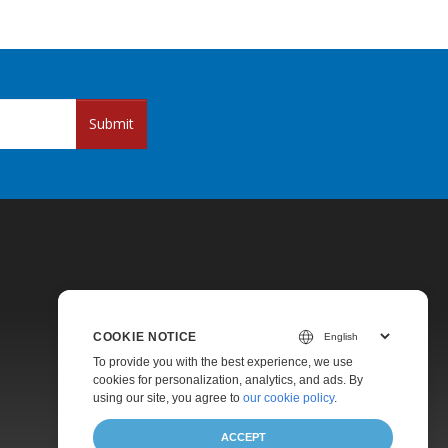
Submit
COOKIE NOTICE
Pricing
To provide you with the best experience, we use
cookies for personalization, analytics, and ads. By
Paid Support
using our site, you agree to
our cookie policy
.
About
ACCEPT