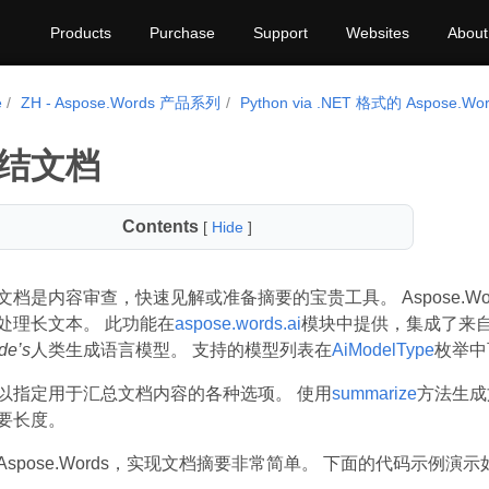
Products
Purchase
Support
Websites
About
e
ZH - Aspose.Words 产品系列
Python via .NET 格式的 Aspose.Wo
结文档
Contents
[
Hide
]
文档是内容审查，快速见解或准备摘要的宝贵工具。 Aspose.W
处理长文本。 此功能在
aspose.words.ai
模块中提供，集成了来
de’s
人类生成语言模型。 支持的模型列表在
AiModelType
枚举中
以指定用于汇总文档内容的各种选项。 使用
summarize
方法生成
要长度。
Aspose.Words，实现文档摘要非常简单。 下面的代码示例演示