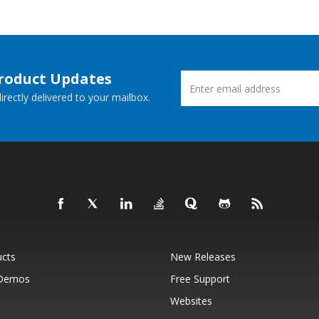
Product Updates
rectly delivered to your mailbox.
ucts
New Releases
 Demos
Free Support
Websites