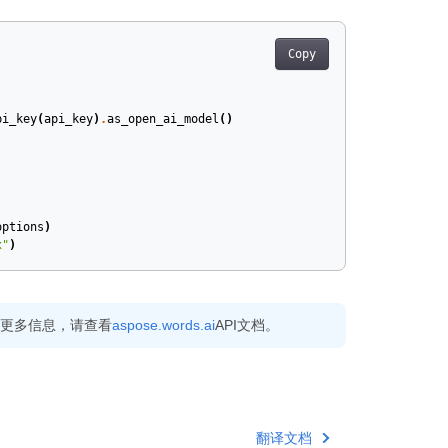
Copy
pi_key
(
api_key
)
.
as_open_ai_model
()
options
)
x"
)
有关更多信息，请查看
aspose.words.ai
API文档。
翻译文档