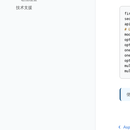
技术支援
fi
se
ap
# 
mo
op
op
on
on
op
mu
mu
使
As