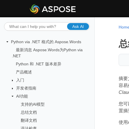
Ask AI
Hom
总
Python via .NET 格式的 Aspose.Words
最新消息 Aspose.Words为Python via
.NET
Python 和 .NET 版本差异
产品概述
摘要
入门
容易
开发者指南
Clau
AI功能
您可
支持的AI模型
置摘
总结文档
翻译文档
使用
语法检查