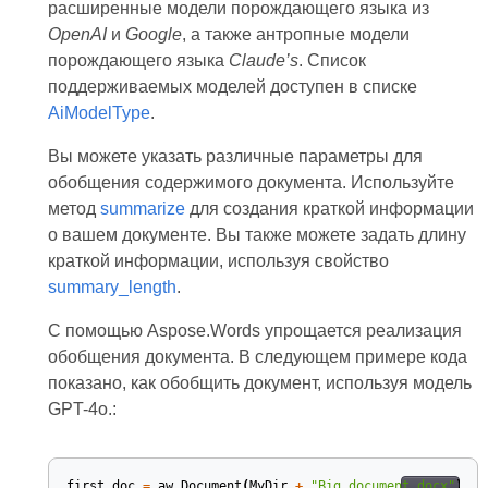
расширенные модели порождающего языка из
OpenAI
и
Google
, а также антропные модели
порождающего языка
Claude’s
. Список
поддерживаемых моделей доступен в списке
AiModelType
.
Вы можете указать различные параметры для
обобщения содержимого документа. Используйте
метод
summarize
для создания краткой информации
о вашем документе. Вы также можете задать длину
краткой информации, используя свойство
summary_length
.
С помощью Aspose.Words упрощается реализация
обобщения документа. В следующем примере кода
показано, как обобщить документ, используя модель
GPT-4o.:
first_doc
=
aw
.
Document
(
MyDir
+
"Big document.docx"
)