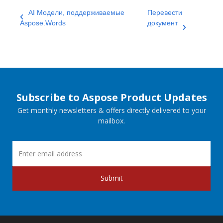
AI Модели, поддерживаемые
Перевести
Aspose.Words
документ
Subscribe to Aspose Product Updates
Get monthly newsletters & offers directly delivered to your
mailbox.
Submit