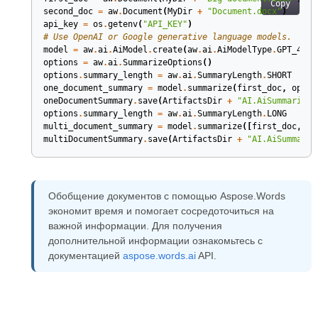
Copy
second_doc
=
aw
.
Document
(
MyDir
+
"Document.docx"
)
api_key
=
os
.
getenv
(
"API_KEY"
)
# Use OpenAI or Google generative language models.
model
=
aw
.
ai
.
AiModel
.
create
(
aw
.
ai
.
AiModelType
.
GPT_4O_M
options
=
aw
.
ai
.
SummarizeOptions
()
options
.
summary_length
=
aw
.
ai
.
SummaryLength
.
SHORT
one_document_summary
=
model
.
summarize
(
first_doc
,
optio
oneDocumentSummary
.
save
(
ArtifactsDir
+
"AI.AiSummarize.
options
.
summary_length
=
aw
.
ai
.
SummaryLength
.
LONG
multi_document_summary
=
model
.
summarize
([
first_doc
,
se
multiDocumentSummary
.
save
(
ArtifactsDir
+
"AI.AiSummariz
Обобщение документов с помощью Aspose.Words
экономит время и помогает сосредоточиться на
важной информации. Для получения
дополнительной информации ознакомьтесь с
документацией
aspose.words.ai
API.