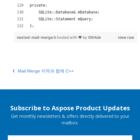
};
nested-mail-merge.h
hosted with ❤ by
GitHub
view raw
Mail Merge 지역과 함께 C++
Subscribe to Aspose Product Updates
Get monthly newsletters & offers directly delivered to your
mailbox.