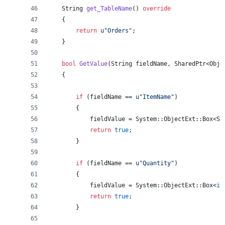
    String 
get_TableName
() 
override
    {
return
u"
Orders
"
;
    }
bool
GetValue
(String fieldName, SharedPtr<Obje
    {
if
 (fieldName == 
u"
ItemName
"
)
        {
            fieldValue = System::ObjectExt::Box<St
return
true
;
        }
if
 (fieldName == 
u"
Quantity
"
)
        {
            fieldValue = System::ObjectExt::Box<
in
return
true
;
        }