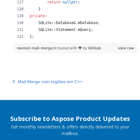
return
nullptr
;
    }
private:
    SQLite::Database& 
mDatabase
;
    SQLite::Statement 
mQuery
;
};
nested-mail-merge.h
hosted with ❤ by
GitHub
view raw
Mail Merge com regiões em C++
Subscribe to Aspose Product Updates
Get monthly newsletters & offers directly delivered to your
mailbox.