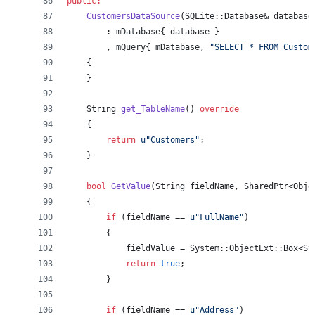
public:
CustomersDataSource
(SQLite::Database& database
        : 
mDatabase
{ database }
        , 
mQuery
{ 
mDatabase
, 
"
SELECT * FROM Custom
    {
    }
    String 
get_TableName
() 
override
    {
return
u"
Customers
"
;
    }
bool
GetValue
(String fieldName, SharedPtr<Obje
    {
if
 (fieldName == 
u"
FullName
"
)
        {
            fieldValue = System::ObjectExt::Box<St
return
true
;
        }
if
 (fieldName == 
u"
Address
"
)