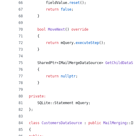
        fieldValue.
reset
();
return
false
;
    }
bool
MoveNext
() 
override
    {
return
mQuery
.
executeStep
();
    }
    SharedPtr<IMailMergeDataSource> 
GetChildDataSo
    {
return
nullptr
;
    }
private:
    SQLite::Statement 
mQuery
;
};
class
CustomersDataSource
 : 
public
MailMerging
::IM
{