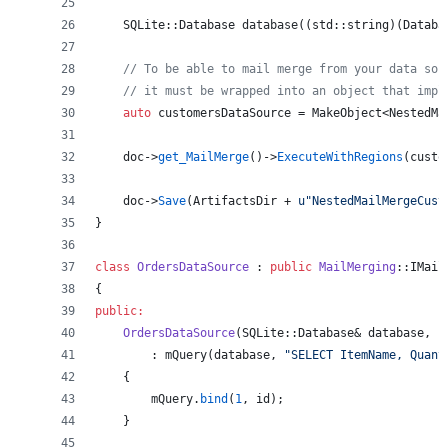
    SQLite::Database 
database
((std::string)(Databa
//
 To be able to mail merge from your data sou
//
 it must be wrapped into an object that impl
auto
 customersDataSource = MakeObject<NestedMa
    doc->
get_MailMerge
()->
ExecuteWithRegions
(custo
    doc->
Save
(ArtifactsDir + 
u"
NestedMailMergeCust
}
class
OrdersDataSource
 : 
public
MailMerging
::IMail
{
public:
OrdersDataSource
(SQLite::Database& database, 
i
        : 
mQuery
(database, 
"
SELECT ItemName, Quant
    {
mQuery
.
bind
(
1
, id);
    }