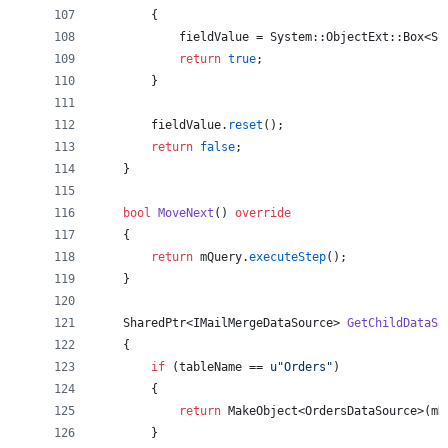
        {
            fieldValue = System::ObjectExt::Box<St
return
true
;
        }
        fieldValue.
reset
();
return
false
;
    }
bool
MoveNext
() 
override
    {
return
mQuery
.
executeStep
();
    }
    SharedPtr<IMailMergeDataSource> 
GetChildDataSo
    {
if
 (tableName == 
u"
Orders
"
)
        {
return
 MakeObject<OrdersDataSource>(
mD
        }