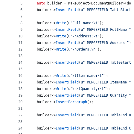
auto
 builder = MakeObject<DocumentBuilder>(doc
    builder->
InsertField
(
u"
 MERGEFIELD TableStart:
    builder->
Write
(
u"
Full name:
\t
"
);
    builder->
InsertField
(
u"
 MERGEFIELD FullName 
"
)
    builder->
Write
(
u"
\n
Address:
\t
"
);
    builder->
InsertField
(
u"
 MERGEFIELD Address 
"
);
    builder->
Write
(
u"
\n
Orders:
\n
"
);
    builder->
InsertField
(
u"
 MERGEFIELD TableStart:
    builder->
Write
(
u"
\t
Item name:
\t
"
);
    builder->
InsertField
(
u"
 MERGEFIELD ItemName 
"
)
    builder->
Write
(
u"
\n\t
Quantity:
\t
"
);
    builder->
InsertField
(
u"
 MERGEFIELD Quantity 
"
)
    builder->
InsertParagraph
();
    builder->
InsertField
(
u"
 MERGEFIELD TableEnd:Or
    builder->
InsertField
(
u"
 MERGEFIELD TableEnd:Cu