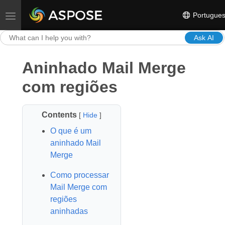
Portugue
Toggle navigation
Ask AI
Aninhado Mail Merge
com regiões
Contents
[
Hide
]
O que é um
aninhado Mail
Merge
Como processar
Mail Merge com
regiões
aninhadas