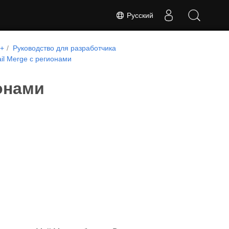
Русский
++
Руководство для разработчика
l Merge с регионами
онами