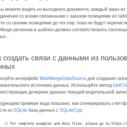
вы можете видеть из выходного документа, каждый заказ из
динения со всеми связанными с заказом позициями из таб
те со своими позициями до тех пор, пока не будут перечис
 Merge регионов в шаблон должен соответствовать соотно
ых.
к создать связи с данными из пользо
нных
изуйте интерфейс
IMailMergeDataSource
для создания связе
зовательского источника данных. Используйте метод
GetChi
ветствующие дочерние данные текущей родительской запис
едующем примере кода показано, как сгенерировать счет-фа
сти из
SQLite
база данных с
SQLiteCpp
: