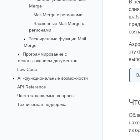
В не
Merge
слия
Mail Merge с регионами
шабл
Вложенные Mail Merge с
пред
регионами
связ
Расширенные функции Mail
Aspo
Merge
эту 
Программирование с
выпо
использованием документов
Low Code
В
AI -функциональные возможности
API Reference
Часто задаваемые вопросы
Чт
Техническая поддержка
Обла
нахо
из о