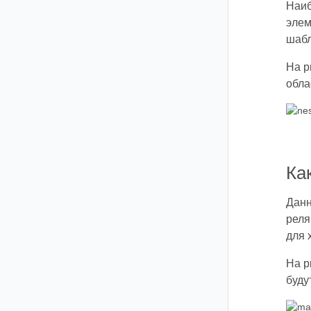
Наиб
элем
шабл
На р
обла
Ка
Данн
реля
для 
На р
буду