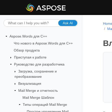
Ask AI
Hom
Ma
Aspose.Words для C++
Вл
Что нового в Aspose.Words для C++
Обзор продукта
Приступая к работе
Руководство для разработчика
Загрузка, сохранение и
преобразование
Визуализация
Mail Merge и отчетность
Mail Merge Шаблон
Типы операций Mail Merge
Простое управление Mail