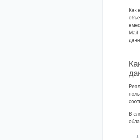
Как 
объе
вмес
Mail
данн
Ка
да
Реал
поль
соот
В сл
обла