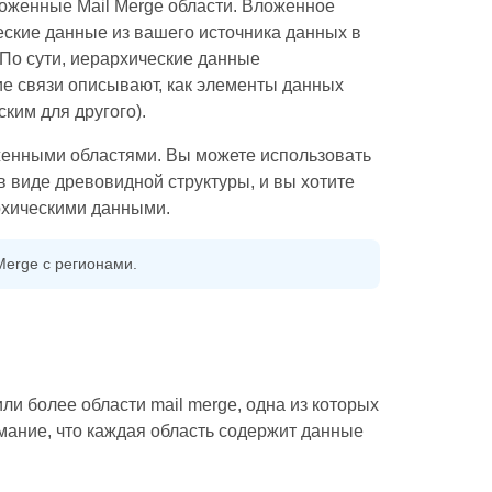
ложенные Mail Merge области. Вложенное
еские данные из вашего источника данных в
По сути, иерархические данные
ие связи описывают, как элементы данных
ким для другого).
женными областями. Вы можете использовать
в виде древовидной структуры, и вы хотите
рхическими данными.
Merge с регионами.
или более области mail merge, одна из которых
мание, что каждая область содержит данные