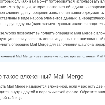
которых случаях вам может потребоваться использовать в
ние - это функция, которая позволяет объединять иерархич
он слияния для упрощения заполнения вашего документа. 
ставлены в виде набора элементов данных, а иерархическ
аны друг с другом (один элемент данных является родительс
se.Words позволяет выполнить операцию Mail Merge с вло
функцию, если у вас есть источник данных, организованный 
лнить операцию Mail Merge для заполнения шаблона иера
ложенный Mail Merge имеет значение только при выполнении Mail 
о такое вложенный Mail Merge
сть Mail Merge называется вложенной, если у вас есть две 
дится внутри другой в иерархической форме. Обратите вни
дной таблицы.