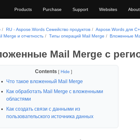
Products
Purchase
Support
Websites
About
e
RU - Aspose.Words Семейство продуктов
Aspose.Words для C
il Merge и отчетность
Типы операций Mail Merge
Вложенные Mai
оженные Mail Merge с реги
Contents
[
Hide
]
Что такое вложенный Mail Merge
Как обработать Mail Merge с вложенными
областями
Как создать связи с данными из
пользовательского источника данных