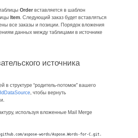
 таблицы
Order
вставляется в шаблон
лицы
Item
. Следующий заказ будет вставляться
лены все заказы и позиции. Порядок вложения
шениям данных между таблицами в источнике
вательского источника
й в структуре “родитель-потомок” вашего
ldDataSource
, чтобы вернуть
и.
ктуру, используя вложенные Mail Merge