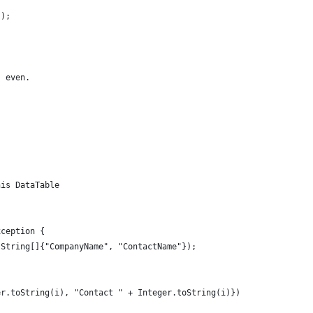
");
s even.
his DataTable
xception {
 String[]{"CompanyName", "ContactName"});
er.toString(i), "Contact " + Integer.toString(i)});