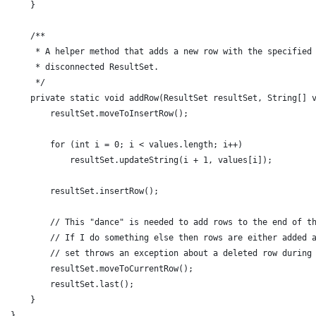
    }
    /**
     * A helper method that adds a new row with the specified
     * disconnected ResultSet.
     */
    private static void addRow(ResultSet resultSet, String[] 
        resultSet.moveToInsertRow();
        for (int i = 0; i < values.length; i++)
            resultSet.updateString(i + 1, values[i]);
        resultSet.insertRow();
        // This "dance" is needed to add rows to the end of t
        // If I do something else then rows are either added 
        // set throws an exception about a deleted row during
        resultSet.moveToCurrentRow();
        resultSet.last();
    }
}