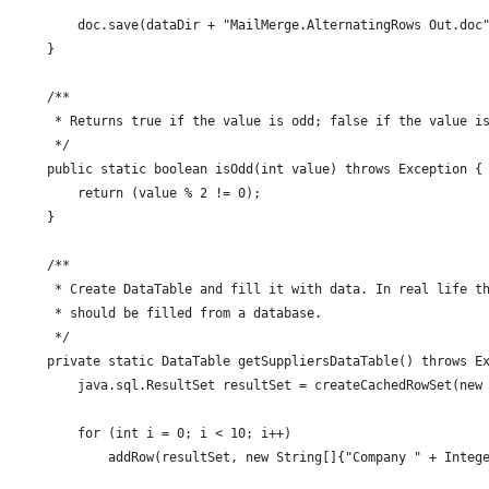
        doc.save(dataDir + "MailMerge.AlternatingRows Out.doc
    }
    /**
     * Returns true if the value is odd; false if the value i
     */
    public static boolean isOdd(int value) throws Exception {
        return (value % 2 != 0);
    }
    /**
     * Create DataTable and fill it with data. In real life t
     * should be filled from a database.
     */
    private static DataTable getSuppliersDataTable() throws E
        java.sql.ResultSet resultSet = createCachedRowSet(new
        for (int i = 0; i < 10; i++)
            addRow(resultSet, new String[]{"Company " + Integ