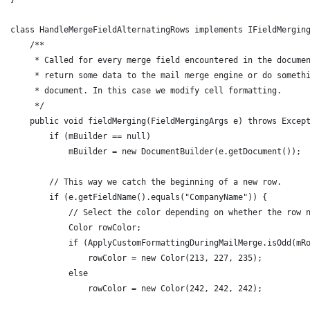
class HandleMergeFieldAlternatingRows implements IFieldMergin
    /**
     * Called for every merge field encountered in the docume
     * return some data to the mail merge engine or do someth
     * document. In this case we modify cell formatting.
     */
    public void fieldMerging(FieldMergingArgs e) throws Excep
        if (mBuilder == null)
            mBuilder = new DocumentBuilder(e.getDocument());
        // This way we catch the beginning of a new row.
        if (e.getFieldName().equals("CompanyName")) {
            // Select the color depending on whether the row 
            Color rowColor;
            if (ApplyCustomFormattingDuringMailMerge.isOdd(mR
                rowColor = new Color(213, 227, 235);
            else
                rowColor = new Color(242, 242, 242);