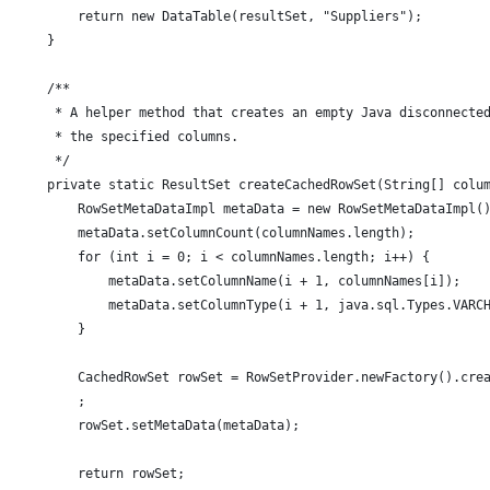
        return new DataTable(resultSet, "Suppliers");
    }
    /**
     * A helper method that creates an empty Java disconnecte
     * the specified columns.
     */
    private static ResultSet createCachedRowSet(String[] colu
        RowSetMetaDataImpl metaData = new RowSetMetaDataImpl(
        metaData.setColumnCount(columnNames.length);
        for (int i = 0; i < columnNames.length; i++) {
            metaData.setColumnName(i + 1, columnNames[i]);
            metaData.setColumnType(i + 1, java.sql.Types.VARC
        }
        CachedRowSet rowSet = RowSetProvider.newFactory().cre
        ;
        rowSet.setMetaData(metaData);
        return rowSet;