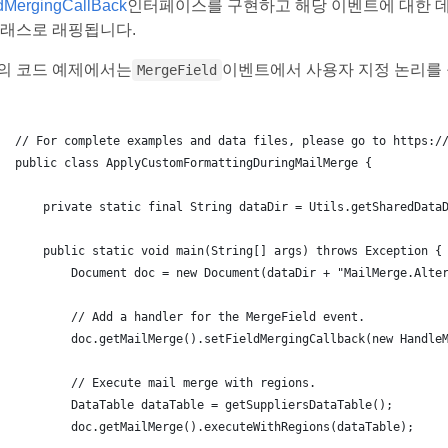
ldMergingCallBack
인터페이스를 구현하고 해당 이벤트에 대한 
클래스로 래핑됩니다.
의 코드 예제에서는
이벤트에서 사용자 지정 논리를 
MergeField
// For complete examples and data files, please go to https:/
public class ApplyCustomFormattingDuringMailMerge {
    private static final String dataDir = Utils.getSharedData
    public static void main(String[] args) throws Exception {
        Document doc = new Document(dataDir + "MailMerge.Alte
        // Add a handler for the MergeField event.
        doc.getMailMerge().setFieldMergingCallback(new Handle
        // Execute mail merge with regions.
        DataTable dataTable = getSuppliersDataTable();
        doc.getMailMerge().executeWithRegions(dataTable);