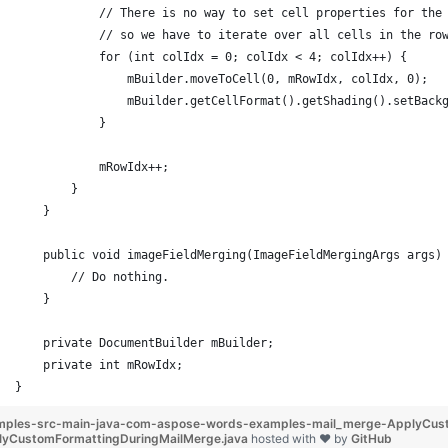
            // There is no way to set cell properties for the
            // so we have to iterate over all cells in the ro
            for (int colIdx = 0; colIdx < 4; colIdx++) {
                mBuilder.moveToCell(0, mRowIdx, colIdx, 0);
                mBuilder.getCellFormat().getShading().setBack
            }
            mRowIdx++;
        }
    }
    public void imageFieldMerging(ImageFieldMergingArgs args)
        // Do nothing.
    }
    private DocumentBuilder mBuilder;
    private int mRowIdx;
}
mples-src-main-java-com-aspose-words-examples-mail_merge-ApplyCust
lyCustomFormattingDuringMailMerge.java
hosted with ❤ by
GitHub