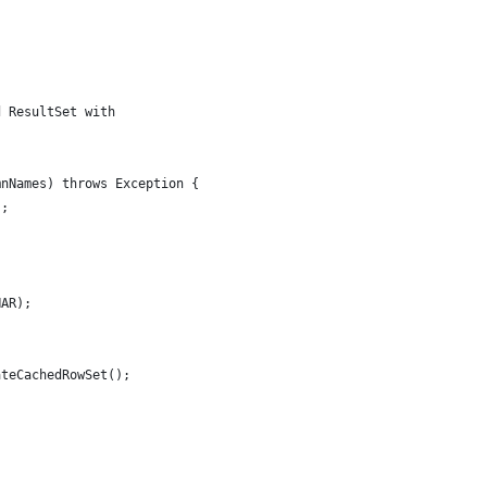
d ResultSet with
mnNames) throws Exception {
);
HAR);
ateCachedRowSet();