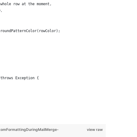
 whole row at the moment,
w.
groundPatternColor(rowColor);
 throws Exception {
omFormattingDuringMailMerge-
view raw