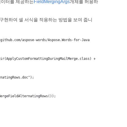
데이터를 제공하는
FieldMergingArgs
개체를 허용하
구현하여 셀 서식을 적용하는 방법을 보여 줍니
/github.com/aspose-words/Aspose.Words-for-Java
Dir(ApplyCustomFormattingDuringMailMerge.class) + "MailMerge/";
rnatingRows.doc");
MergeFieldAlternatingRows());