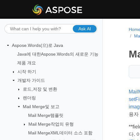
Ask AI
Hom
M
Aspose.Words(으)로 Java
M
Java에 대한Aspose.Words의 새로운 기능
제품 개요
시작 하기
개발자 가이드
로드,저장 및 변환
Mail
렌더링
setF
Mail Merge및 보고
imag
용자
Mail Merge템플릿
Mail Merge작업의 유형
**f
Mail MergeXML데이터 소스 포함
다. 