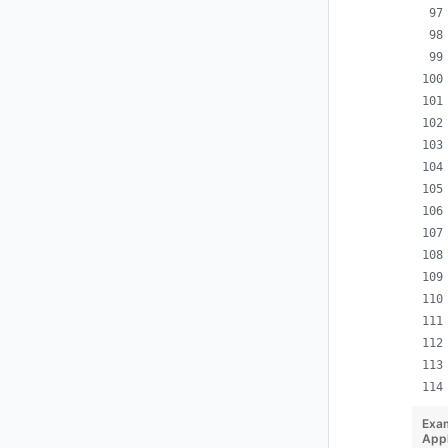
Exa
App