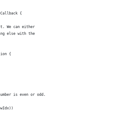
gCallback {
nt. We can either
ing else with the
tion {
number is even or odd.
owIdx))