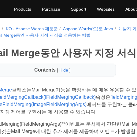
Products
Purchase
Support
Websites
About
e
KO - Aspose.Words 제품군
Aspose.Words(으)로 Java
개발자 
ail Merge동안 사용자 지정 서식을 적용하는 방법
ail Merge동안 사용자 지정 
Contents
[
Hide
]
Merge
클래스는Mail Merge기능을 확장하는 데 매우 유용할 수 
ieldMergingCallback(IFieldMergingCallback)
속성은
fieldMergin
eFieldMerging(ImageFieldMergingArgs)
메서드를 구현하는 클래스
 지정 제어를 구현하는 데 사용할 수 있습니다.
ieldMerging(FieldMergingArgs)**이벤트는 문서에서 간단한Ma
이것은Mail Merge에 대한 추가 제어를 제공하며 이벤트가 발생할