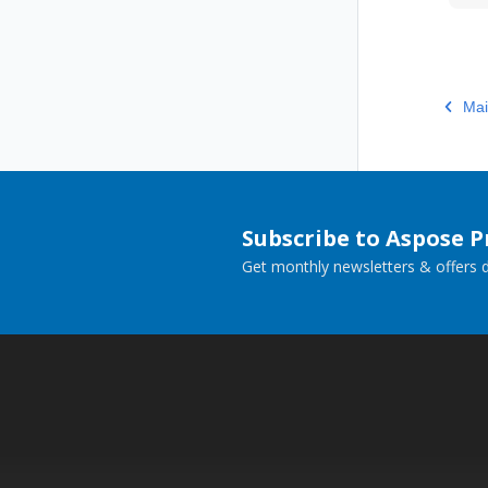
Ma
Subscribe to Aspose 
Get monthly newsletters & offers di