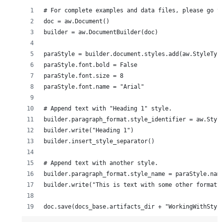
# For complete examples and data files, please go t
doc = aw.Document()
builder = aw.DocumentBuilder(doc)
paraStyle = builder.document.styles.add(aw.StyleTyp
paraStyle.font.bold = False
paraStyle.font.size = 8
paraStyle.font.name = "Arial"
# Append text with "Heading 1" style.
builder.paragraph_format.style_identifier = aw.Styl
builder.write("Heading 1")
builder.insert_style_separator()
# Append text with another style.
builder.paragraph_format.style_name = paraStyle.nam
builder.write("This is text with some other formatt
doc.save(docs_base.artifacts_dir + "WorkingWithStyl