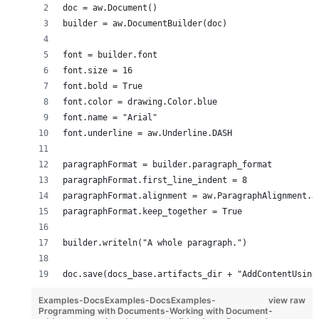
doc = aw.Document()
builder = aw.DocumentBuilder(doc)
font = builder.font
font.size = 16
font.bold = True
font.color = drawing.Color.blue
font.name = "Arial"
font.underline = aw.Underline.DASH
paragraphFormat = builder.paragraph_format
paragraphFormat.first_line_indent = 8
paragraphFormat.alignment = aw.ParagraphAlignment.J
paragraphFormat.keep_together = True
builder.writeln("A whole paragraph.")
doc.save(docs_base.artifacts_dir + "AddContentUsing
Examples-DocsExamples-DocsExamples-
view raw
Programming with Documents-Working with Document-