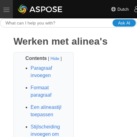
Dutch
Toggle navigation
Ask AI
Werken met alinea's
Contents
[
Hide
]
Paragraaf
invoegen
Formaat
paragraaf
Een alineastijl
toepassen
Stijlscheiding
invoegen om