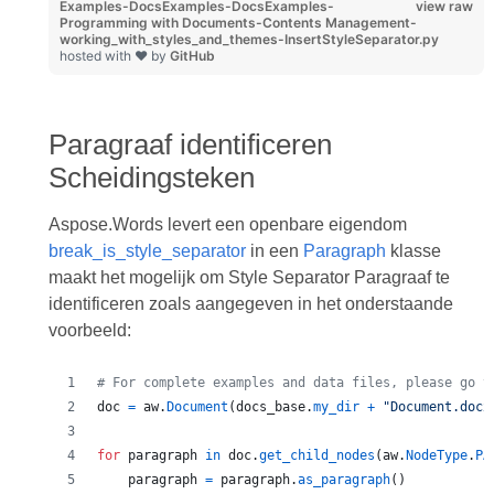
Examples-DocsExamples-DocsExamples-
view raw
Programming with Documents-Contents Management-
working_with_styles_and_themes-InsertStyleSeparator.py
hosted with ❤ by
GitHub
Paragraaf identificeren
Scheidingsteken
Aspose.Words levert een openbare eigendom
break_is_style_separator
in een
Paragraph
klasse
maakt het mogelijk om Style Separator Paragraaf te
identificeren zoals aangegeven in het onderstaande
voorbeeld:
# For complete examples and data files, please go t
doc
=
aw
.
Document
(
docs_base
.
my_dir
+
"Document.docx
for
paragraph
in
doc
.
get_child_nodes
(
aw
.
NodeType
.
PA
paragraph
=
paragraph
.
as_paragraph
()