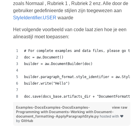
zoals Normaal , Rubriek 1 , Rubriek 2 enz. Alle door de
gebruiker gedefinieerde stijlen zijn toegewezen aan
StyleIdentifier.USER
waarde
Het volgende voorbeeld van code laat zien hoe je een
alineastijl moet toepassen:
# For complete examples and data files, please go to
doc = aw.Document()
builder = aw.DocumentBuilder(doc)
builder.paragraph_format.style_identifier = aw.Style
builder.write("Hello")
doc.save(docs_base.artifacts_dir + "DocumentFormatti
Examples-DocsExamples-DocsExamples-
view raw
Programming with Documents-Working with Document-
document_formatting-ApplyParagraphStyle.py
hosted with ❤
by
GitHub