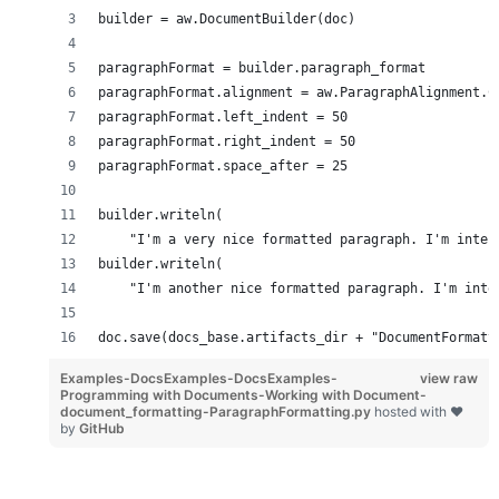
builder = aw.DocumentBuilder(doc)
paragraphFormat = builder.paragraph_format
paragraphFormat.alignment = aw.ParagraphAlignment.C
paragraphFormat.left_indent = 50
paragraphFormat.right_indent = 50
paragraphFormat.space_after = 25
builder.writeln(
    "I'm a very nice formatted paragraph. I'm inten
builder.writeln(
    "I'm another nice formatted paragraph. I'm inte
doc.save(docs_base.artifacts_dir + "DocumentFormatt
Examples-DocsExamples-DocsExamples-
view raw
Programming with Documents-Working with Document-
document_formatting-ParagraphFormatting.py
hosted with ❤
by
GitHub