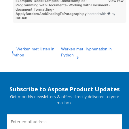
Examples-DocsExamples-DocsExamples-
view raw
Programming with Documents-Working with Document-
document_formatting-
ApplyBordersAndShadingToParagraph.py
hosted with ❤ by
GitHub
Werken met lijsten in
Werken met Hyphenation in
Python
Python
Subscribe to Aspose Product Updates
Get monthly newsletters & offers directly delivered to your
mailbox.