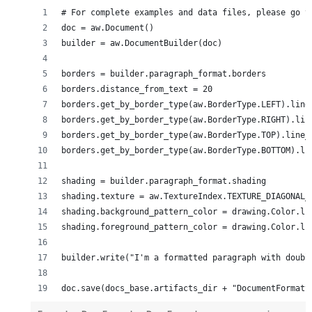
# For complete examples and data files, please go t
doc = aw.Document()
builder = aw.DocumentBuilder(doc)
borders = builder.paragraph_format.borders
borders.distance_from_text = 20
borders.get_by_border_type(aw.BorderType.LEFT).line
borders.get_by_border_type(aw.BorderType.RIGHT).lin
borders.get_by_border_type(aw.BorderType.TOP).line_
borders.get_by_border_type(aw.BorderType.BOTTOM).li
shading = builder.paragraph_format.shading
shading.texture = aw.TextureIndex.TEXTURE_DIAGONAL_
shading.background_pattern_color = drawing.Color.li
shading.foreground_pattern_color = drawing.Color.li
builder.write("I'm a formatted paragraph with doubl
doc.save(docs_base.artifacts_dir + "DocumentFormatt