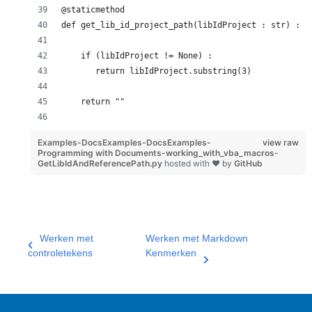
@staticmethod
def get_lib_id_project_path(libIdProject : str) :
    if (libIdProject != None) :
       return libIdProject.substring(3) 
    return ""
Examples-DocsExamples-DocsExamples-
view raw
Programming with Documents-working_with_vba_macros-
GetLibIdAndReferencePath.py
hosted with ❤ by
GitHub
Werken met
Werken met Markdown
controletekens
Kenmerken