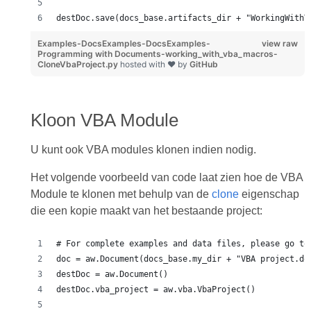
destDoc.save(docs_base.artifacts_dir + "WorkingWithV
Examples-DocsExamples-DocsExamples-
view raw
Programming with Documents-working_with_vba_macros-
CloneVbaProject.py
hosted with ❤ by
GitHub
Kloon VBA Module
U kunt ook VBA modules klonen indien nodig.
Het volgende voorbeeld van code laat zien hoe de VBA
Module te klonen met behulp van de
clone
eigenschap
die een kopie maakt van het bestaande project:
# For complete examples and data files, please go to
doc = aw.Document(docs_base.my_dir + "VBA project.do
destDoc = aw.Document()
destDoc.vba_project = aw.vba.VbaProject() 