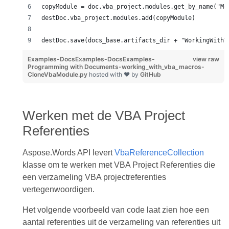
copyModule = doc.vba_project.modules.get_by_name("Mo
destDoc.vba_project.modules.add(copyModule)
destDoc.save(docs_base.artifacts_dir + "WorkingWithV
Examples-DocsExamples-DocsExamples-
view raw
Programming with Documents-working_with_vba_macros-
CloneVbaModule.py
hosted with ❤ by
GitHub
Werken met de VBA Project
Referenties
Aspose.Words API levert
VbaReferenceCollection
klasse om te werken met VBA Project Referenties die
een verzameling VBA projectreferenties
vertegenwoordigen.
Het volgende voorbeeld van code laat zien hoe een
aantal referenties uit de verzameling van referenties uit