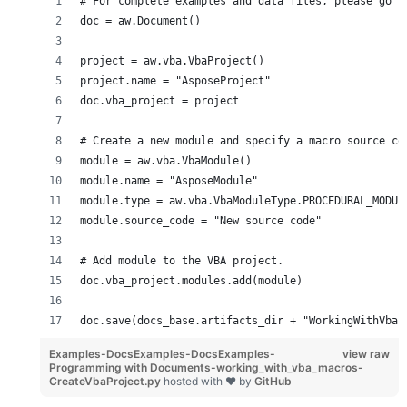
# For complete examples and data files, please go t
doc = aw.Document()
project = aw.vba.VbaProject()
project.name = "AsposeProject"
doc.vba_project = project
# Create a new module and specify a macro source co
module = aw.vba.VbaModule()
module.name = "AsposeModule"
module.type = aw.vba.VbaModuleType.PROCEDURAL_MODUL
module.source_code = "New source code"
# Add module to the VBA project.
doc.vba_project.modules.add(module)
doc.save(docs_base.artifacts_dir + "WorkingWithVba.
Examples-DocsExamples-DocsExamples-
view raw
Programming with Documents-working_with_vba_macros-
CreateVbaProject.py
hosted with ❤ by
GitHub