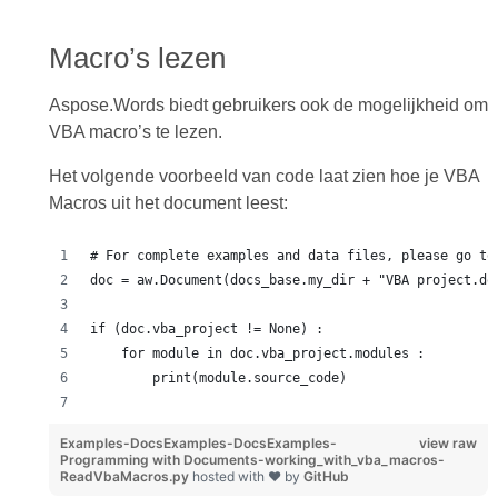
Macro’s lezen
Aspose.Words biedt gebruikers ook de mogelijkheid om
VBA macro’s te lezen.
Het volgende voorbeeld van code laat zien hoe je VBA
Macros uit het document leest:
# For complete examples and data files, please go to
doc = aw.Document(docs_base.my_dir + "VBA project.do
if (doc.vba_project != None) :
    for module in doc.vba_project.modules :
        print(module.source_code)
Examples-DocsExamples-DocsExamples-
view raw
Programming with Documents-working_with_vba_macros-
ReadVbaMacros.py
hosted with ❤ by
GitHub