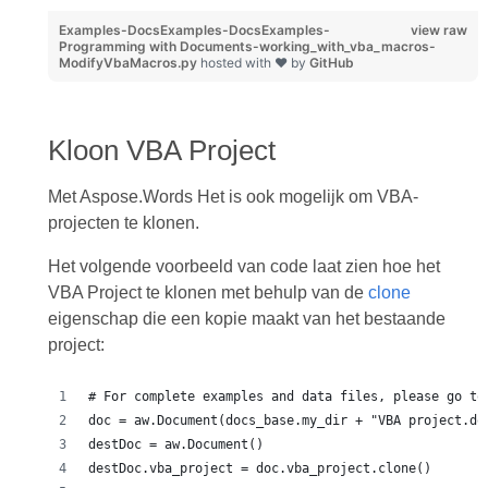
Examples-DocsExamples-DocsExamples-
view raw
Programming with Documents-working_with_vba_macros-
ModifyVbaMacros.py
hosted with ❤ by
GitHub
Kloon VBA Project
Met Aspose.Words Het is ook mogelijk om VBA-
projecten te klonen.
Het volgende voorbeeld van code laat zien hoe het
VBA Project te klonen met behulp van de
clone
eigenschap die een kopie maakt van het bestaande
project:
# For complete examples and data files, please go to
doc = aw.Document(docs_base.my_dir + "VBA project.do
destDoc = aw.Document()
destDoc.vba_project = doc.vba_project.clone() 