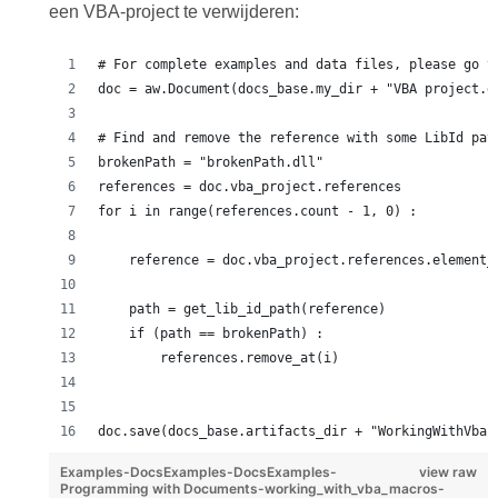
een VBA-project te verwijderen:
# For complete examples and data files, please go t
doc = aw.Document(docs_base.my_dir + "VBA project.d
# Find and remove the reference with some LibId pat
brokenPath = "brokenPath.dll"
references = doc.vba_project.references
for i in range(references.count - 1, 0) :
    reference = doc.vba_project.references.element_
    path = get_lib_id_path(reference)
    if (path == brokenPath) :
        references.remove_at(i)
doc.save(docs_base.artifacts_dir + "WorkingWithVba.
Examples-DocsExamples-DocsExamples-
view raw
Programming with Documents-working_with_vba_macros-