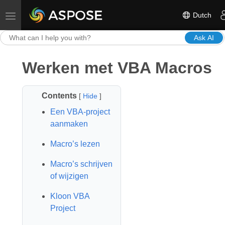
Dutch
Toggle navigation
Ask AI
Werken met VBA Macros
Contents
[
Hide
]
Een VBA-project
aanmaken
Macro’s lezen
Macro’s schrijven
of wijzigen
Kloon VBA
Project