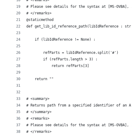
# <remarks>
# Please see details for the syntax at [MS-OVBA], 2
# </remarks>
@staticmethod
def get_lib_id_reference_path(libIdReference : str)
    if (libIdReference != None) :
        refParts = libIdReference.split('#')
        if (refParts.length > 3) :
            return refParts[3]
    return ""
# <summary>
# Returns path from a specified identifier of an Au
# </summary>
# <remarks>
# Please see details for the syntax at [MS-OVBA], 2
# </remarks>