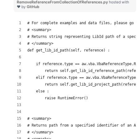
RemoveReferenceFromCollectionOfReferences.py
hosted with
❤ by
GitHub
# For complete examples and data files, please go t
# <summary>
# Returns string representing LibId path of a speci
# </summary>
def get_lib_id_path(self, reference) :
    if reference.type == aw.vba.VbaReferenceType.RE
        return self.get_lib_id_reference_path(refer
    elif reference.type == aw.vba.VbaReferenceType.
        return self.get_lib_id_project_path(referen
    else :
        raise RuntimeError()
# <summary>
# Returns path from a specified identifier of an Au
# </summary>