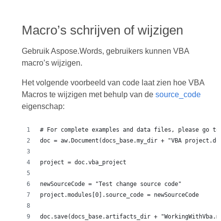
Macro’s schrijven of wijzigen
Gebruik Aspose.Words, gebruikers kunnen VBA
macro’s wijzigen.
Het volgende voorbeeld van code laat zien hoe VBA
Macros te wijzigen met behulp van de
source_code
eigenschap:
# For complete examples and data files, please go to
doc = aw.Document(docs_base.my_dir + "VBA project.do
project = doc.vba_project
newSourceCode = "Test change source code"
project.modules[0].source_code = newSourceCode
doc.save(docs_base.artifacts_dir + "WorkingWithVba.m