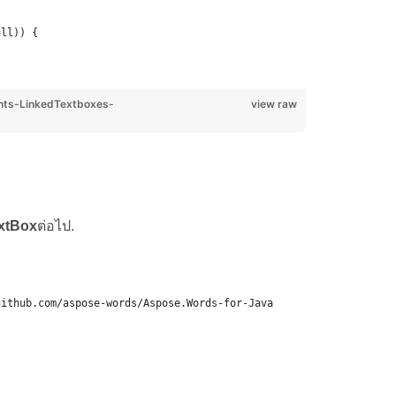
ull)) {
ts-LinkedTextboxes-
view raw
xtBox
ต่อไป.
github.com/aspose-words/Aspose.Words-for-Java