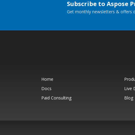
Subscribe to Aspose 
Get monthly newsletters & offers di
Home
Prod
Docs
Live
Paid Consulting
Blog