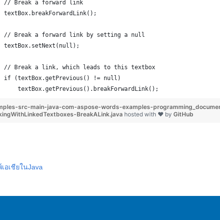
// Break a forward link
textBox.breakForwardLink();
// Break a forward link by setting a null
textBox.setNext(null);
// Break a link, which leads to this textbox
if (textBox.getPrevious() != null)
    textBox.getPrevious().breakForwardLink();
mples-src-main-java-com-aspose-words-examples-programming_documen
kingWithLinkedTextboxes-BreakALink.java
hosted with ❤ by
GitHub
พ์เอเชียในJava