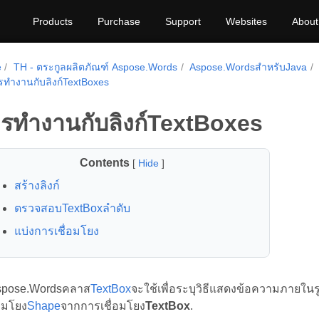
Products
Purchase
Support
Websites
About
e
TH - ตระกูลผลิตภัณฑ์ Aspose.Words
Aspose.WordsสำหรับJava
รทำงานกับลิงก์TextBoxes
รทำงานกับลิงก์TextBoxes
Contents
[
Hide
]
สร้างลิงก์
ตรวจสอบTextBoxลำดับ
แบ่งการเชื่อมโยง
pose.Wordsคลาส
TextBox
จะใช้เพื่อระบุวิธีแสดงข้อความภายในร
ื่อมโยง
Shape
จากการเชื่อมโยง
TextBox
.