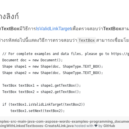
างลิงก์
ส
TextBox
มีวิธีการ
IsValidLinkTarget
เพื่อตรวจสอบว่า
TextBox
สาม
ย่างรหัสต่อไปนี้แสดงวิธีการตรวจสอบว่า
สามารถเชื่อมโย
TextBox
// For complete examples and data files, please go to https://
Document doc = new Document();
Shape shape1 = new Shape(doc, ShapeType.TEXT_BOX);
Shape shape2 = new Shape(doc, ShapeType.TEXT_BOX);
TextBox textBox1 = shape1.getTextBox();
TextBox textBox2 = shape2.getTextBox();
if (textBox1.isValidLinkTarget(textBox2))
    textBox1.setNext(textBox2);
mples-src-main-java-com-aspose-words-examples-programming_documen
kingWithLinkedTextboxes-CreateALink.java
hosted with ❤ by
GitHub