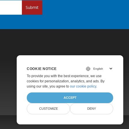
Submit
COOKIE NOTICE
Pricing
To provide you with the best experience, we use
cookies for personalization, analytics, and ads. By
Paid Support
using our site, you agree to
our cookie policy
.
About
ACCEPT
CUSTOMIZE
DENY