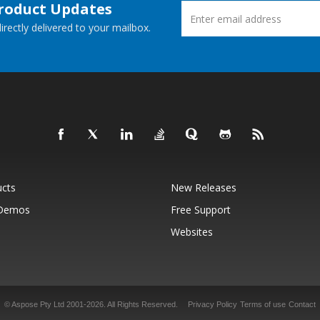
Product Updates
rectly delivered to your mailbox.
ucts
New Releases
 Demos
Free Support
Websites
© Aspose Pty Ltd 2001-2026.
All Rights Reserved.
Privacy Policy
Terms of use
Contact