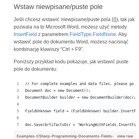
Wstaw niewpisane/puste pole
Jeśli chcesz wstawić niewpisane/puste pola ({}), tak jak
pozwala na to Microsoft Word, możesz użyć metody
InsertField
z parametrem
FieldType.FieldNone
. Aby
wstawić pole do dokumentu Word, możesz nacisnąć
kombinację klawiszy “Ctrl + F9”.
Poniższy przykład kodu pokazuje, jak wstawić puste
pole do dokumentu:
// For complete examples and data files, please go t
Document doc = new Document();
DocumentBuilder builder = new DocumentBuilder(doc);
FieldUnknown field = (FieldUnknown) builder.InsertFi
doc.Save(ArtifactsDir + "WorkingWithFields.InsertFie
Examples-CSharp-Programming-Documents-Fields-
view raw