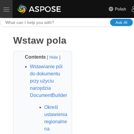
Polish
Toggle navigation
Ask AI
Wstaw pola
Contents
[
Hide
]
Wstawianie pól
do dokumentu
przy użyciu
narzędzia
DocumentBuilder
Określ
ustawienia
regionalne
na