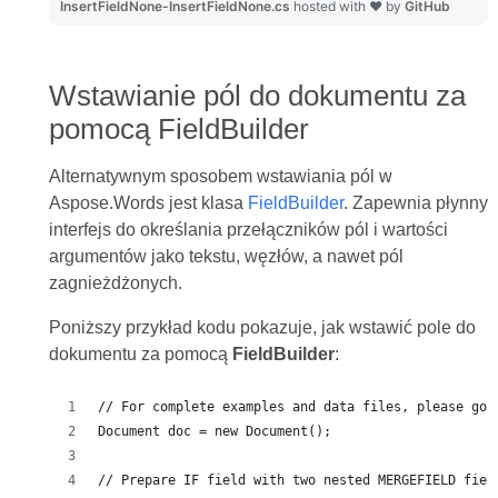
InsertFieldNone-InsertFieldNone.cs
hosted with ❤ by
GitHub
Wstawianie pól do dokumentu za
pomocą FieldBuilder
Alternatywnym sposobem wstawiania pól w
Aspose.Words jest klasa
FieldBuilder
. Zapewnia płynny
interfejs do określania przełączników pól i wartości
argumentów jako tekstu, węzłów, a nawet pól
zagnieżdżonych.
Poniższy przykład kodu pokazuje, jak wstawić pole do
dokumentu za pomocą
FieldBuilder
:
// For complete examples and data files, please go 
Document doc = new Document();
// Prepare IF field with two nested MERGEFIELD fiel