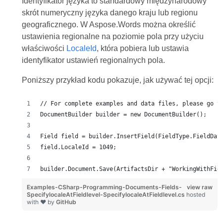
Identyfikator języka to standardowy międzynarodowy
skrót numeryczny języka danego kraju lub regionu
geograficznego. W Aspose.Words można określić
ustawienia regionalne na poziomie pola przy użyciu
właściwości
LocaleId
, która pobiera lub ustawia
identyfikator ustawień regionalnych pola.
Poniższy przykład kodu pokazuje, jak używać tej opcji:
// For complete examples and data files, please go t
DocumentBuilder builder = new DocumentBuilder();
Field field = builder.InsertField(FieldType.FieldDat
field.LocaleId = 1049;
builder.Document.Save(ArtifactsDir + "WorkingWithFie
Examples-CSharp-Programming-Documents-Fields-
view raw
SpecifylocaleAtFieldlevel-SpecifylocaleAtFieldlevel.cs
hosted
with ❤ by
GitHub