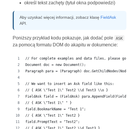
określ tekst zachęty (tytuł okna podpowiedzi)
Aby uzyskać więcej informacji, zobacz klasę
FieldAsk
API.
Poniższy przykład kodu pokazuje, jak dodać pole
ASK
za pomocą formatu DOM do akapitu w dokumencie:
// For complete examples and data files, please go 
Document doc = new Document();
Paragraph para = (Paragraph) doc.GetChildNodes(Node
// We want to insert an Ask field like this:
// { ASK \"Test 1\" Test2 \\d Test3 \\o }
FieldAsk field = (FieldAsk) para.AppendField(FieldT
// { ASK \"Test 1\" " }
field.BookmarkName = "Test 1";
// { ASK \"Test 1\" Test2 }
field.PromptText = "Test2";
// { ASK \"Test 1\" Test2 \\d Test3 }