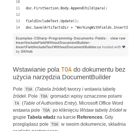
doc.FirstSection.Body.AppendChild(para);
fieldIncludeText.Update();
doc.Save(ArtifactsDir + "WorkingWithFields.InsertIn
Examples-CSharp-Programming-Documents-Fields-
view raw
InsertIncludeFieldWithoutDocumentBuilder-
InsertFieldIncludeTextWithoutDocumentBuilder.cs
hosted with ❤
by
GitHub
Wstawianie pola
do dokumentu bez
TOA
użycia narzędzia DocumentBuilder
Pole
(
Tabela źródeł
) tworzy i wstawia tabelę
TOA
źródeł. Pole
gromadzi wpisy oznaczone polami
TOA
(
Table of Authorities Entry
). Microsoft Office Word
TA
wstawia pole
po kliknięciu
Wstaw tabelę źródeł
w
TOA
grupie
Tabela władz
na karcie
References
. Gdy
przeglądasz pole
w swoim dokumencie, składnia
TOA