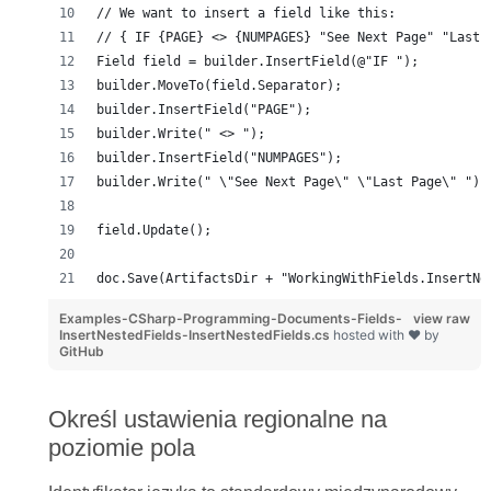
// We want to insert a field like this:
// { IF {PAGE} <> {NUMPAGES} "See Next Page" "Last 
Field field = builder.InsertField(@"IF ");
builder.MoveTo(field.Separator);
builder.InsertField("PAGE");
builder.Write(" <> ");
builder.InsertField("NUMPAGES");
builder.Write(" \"See Next Page\" \"Last Page\" ");
field.Update();
doc.Save(ArtifactsDir + "WorkingWithFields.InsertNe
Examples-CSharp-Programming-Documents-Fields-
view raw
InsertNestedFields-InsertNestedFields.cs
hosted with ❤ by
GitHub
Określ ustawienia regionalne na
poziomie pola