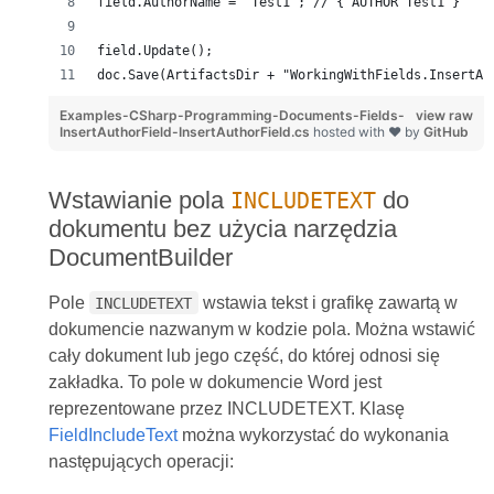
field.AuthorName = "Test1"; // { AUTHOR Test1 }
field.Update();
doc.Save(ArtifactsDir + "WorkingWithFields.InsertAu
Examples-CSharp-Programming-Documents-Fields-
view raw
InsertAuthorField-InsertAuthorField.cs
hosted with ❤ by
GitHub
Wstawianie pola
do
INCLUDETEXT
dokumentu bez użycia narzędzia
DocumentBuilder
Pole
wstawia tekst i grafikę zawartą w
INCLUDETEXT
dokumencie nazwanym w kodzie pola. Można wstawić
cały dokument lub jego część, do której odnosi się
zakładka. To pole w dokumencie Word jest
reprezentowane przez INCLUDETEXT. Klasę
FieldIncludeText
można wykorzystać do wykonania
następujących operacji: