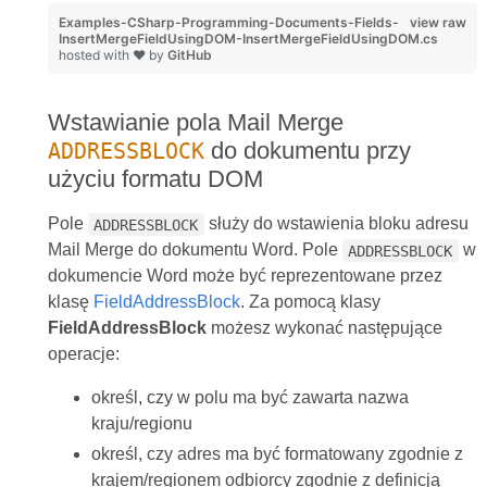
Examples-CSharp-Programming-Documents-Fields-
view raw
InsertMergeFieldUsingDOM-InsertMergeFieldUsingDOM.cs
hosted with ❤ by
GitHub
Wstawianie pola Mail Merge
do dokumentu przy
ADDRESSBLOCK
użyciu formatu DOM
Pole
służy do wstawienia bloku adresu
ADDRESSBLOCK
Mail Merge do dokumentu Word. Pole
w
ADDRESSBLOCK
dokumencie Word może być reprezentowane przez
klasę
FieldAddressBlock
. Za pomocą klasy
FieldAddressBlock
możesz wykonać następujące
operacje:
określ, czy w polu ma być zawarta nazwa
kraju/regionu
określ, czy adres ma być formatowany zgodnie z
krajem/regionem odbiorcy zgodnie z definicją