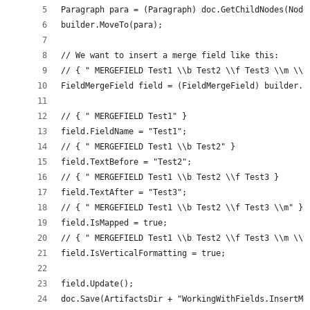
Paragraph para = (Paragraph) doc.GetChildNodes(Node
builder.MoveTo(para);
// We want to insert a merge field like this:
// { " MERGEFIELD Test1 \\b Test2 \\f Test3 \\m \\v
FieldMergeField field = (FieldMergeField) builder.I
// { " MERGEFIELD Test1" }
field.FieldName = "Test1";
// { " MERGEFIELD Test1 \\b Test2" }
field.TextBefore = "Test2";
// { " MERGEFIELD Test1 \\b Test2 \\f Test3 }
field.TextAfter = "Test3";
// { " MERGEFIELD Test1 \\b Test2 \\f Test3 \\m" }
field.IsMapped = true;
// { " MERGEFIELD Test1 \\b Test2 \\f Test3 \\m \\v
field.IsVerticalFormatting = true;
field.Update();
doc.Save(ArtifactsDir + "WorkingWithFields.InsertMe