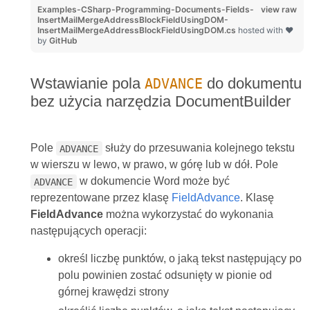
Examples-CSharp-Programming-Documents-Fields-
view raw
InsertMailMergeAddressBlockFieldUsingDOM-
InsertMailMergeAddressBlockFieldUsingDOM.cs
hosted with ❤
by
GitHub
Wstawianie pola
do dokumentu
ADVANCE
bez użycia narzędzia DocumentBuilder
Pole
służy do przesuwania kolejnego tekstu
ADVANCE
w wierszu w lewo, w prawo, w górę lub w dół. Pole
w dokumencie Word może być
ADVANCE
reprezentowane przez klasę
FieldAdvance
. Klasę
FieldAdvance
można wykorzystać do wykonania
następujących operacji:
określ liczbę punktów, o jaką tekst następujący po
polu powinien zostać odsunięty w pionie od
górnej krawędzi strony