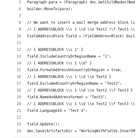
Paragraph para = (Paragraph) doc.GetChildNodes(Node
builder.MoveTo(para);
// We want to insert a mail merge address block lik
// { ADDRESSBLOCK \\c 1 \\d \\e Test2 \\f Test3 \\l
FieldAddressBlock field = (FieldAddressBlock) build
// { ADDRESSBLOCK \\c 1" }
field.IncludeCountryOrRegionName = "1";
// { ADDRESSBLOCK \\c 1 \\d" }
field.FormatAddressOnCountryOrRegion = true;
// { ADDRESSBLOCK \\c 1 \\d \\e Test2 }
field.ExcludedCountryOrRegionName = "Test2";
// { ADDRESSBLOCK \\c 1 \\d \\e Test2 \\f Test3 }
field.NameAndAddressFormat = "Test3";
// { ADDRESSBLOCK \\c 1 \\d \\e Test2 \\f Test3 \\l
field.LanguageId = "Test 4";
field.Update();
doc.Save(ArtifactsDir + "WorkingWithFields.InsertMa