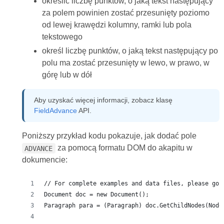
określić liczbę punktów, o jaką tekst następujący
za polem powinien zostać przesunięty poziomo
od lewej krawędzi kolumny, ramki lub pola
tekstowego
określ liczbę punktów, o jaką tekst następujący po
polu ma zostać przesunięty w lewo, w prawo, w
górę lub w dół
Aby uzyskać więcej informacji, zobacz klasę
FieldAdvance
API.
Poniższy przykład kodu pokazuje, jak dodać pole
za pomocą formatu DOM do akapitu w
ADVANCE
dokumencie:
// For complete examples and data files, please go 
Document doc = new Document();
Paragraph para = (Paragraph) doc.GetChildNodes(Node