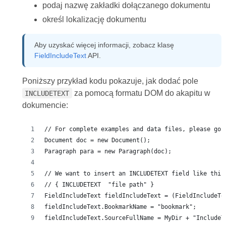
podaj nazwę zakładki dołączanego dokumentu
określ lokalizację dokumentu
Aby uzyskać więcej informacji, zobacz klasę
FieldIncludeText
API.
Poniższy przykład kodu pokazuje, jak dodać pole
za pomocą formatu DOM do akapitu w
INCLUDETEXT
dokumencie:
// For complete examples and data files, please go 
Document doc = new Document();
Paragraph para = new Paragraph(doc);
// We want to insert an INCLUDETEXT field like this
// { INCLUDETEXT  "file path" }
FieldIncludeText fieldIncludeText = (FieldIncludeTe
fieldIncludeText.BookmarkName = "bookmark";
fieldIncludeText.SourceFullName = MyDir + "IncludeT