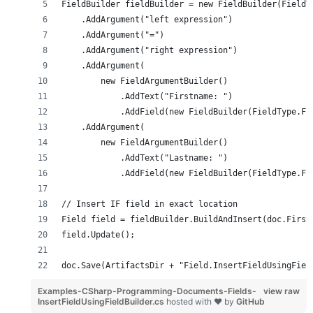
FieldBuilder fieldBuilder = new FieldBuilder(FieldT
    .AddArgument("left expression")
    .AddArgument("=")
    .AddArgument("right expression")
    .AddArgument(
        new FieldArgumentBuilder()
            .AddText("Firstname: ")
            .AddField(new FieldBuilder(FieldType.Fi
    .AddArgument(
        new FieldArgumentBuilder()
            .AddText("Lastname: ")
            .AddField(new FieldBuilder(FieldType.Fi
// Insert IF field in exact location            
Field field = fieldBuilder.BuildAndInsert(doc.First
field.Update();
doc.Save(ArtifactsDir + "Field.InsertFieldUsingFiel
Examples-CSharp-Programming-Documents-Fields-
view raw
InsertFieldUsingFieldBuilder.cs
hosted with ❤ by
GitHub