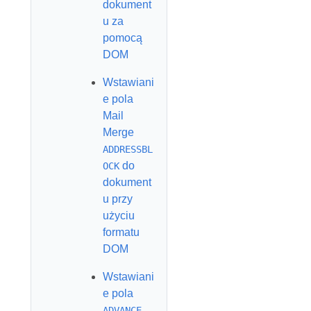
dokument
u za
pomocą
DOM
Wstawiani
e pola
Mail
Merge
ADDRESSBL
do
OCK
dokument
u przy
użyciu
formatu
DOM
Wstawiani
e pola
ADVANCE