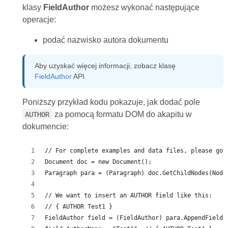
klasy
FieldAuthor
możesz wykonać następujące
operacje:
podać nazwisko autora dokumentu
Aby uzyskać więcej informacji, zobacz klasę
FieldAuthor
API.
Poniższy przykład kodu pokazuje, jak dodać pole
za pomocą formatu DOM do akapitu w
AUTHOR
dokumencie:
// For complete examples and data files, please go 
Document doc = new Document();
Paragraph para = (Paragraph) doc.GetChildNodes(Node
// We want to insert an AUTHOR field like this:
// { AUTHOR Test1 }
FieldAuthor field = (FieldAuthor) para.AppendField(