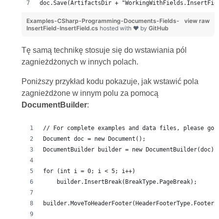
doc.Save(ArtifactsDir + "WorkingWithFields.InsertFie
Examples-CSharp-Programming-Documents-Fields-
view raw
InsertField-InsertField.cs
hosted with ❤ by
GitHub
Tę samą technikę stosuje się do wstawiania pól
zagnieżdżonych w innych polach.
Poniższy przykład kodu pokazuje, jak wstawić pola
zagnieżdżone w innym polu za pomocą
DocumentBuilder
:
// For complete examples and data files, please go 
Document doc = new Document();
DocumentBuilder builder = new DocumentBuilder(doc);
for (int i = 0; i < 5; i++)
    builder.InsertBreak(BreakType.PageBreak);
builder.MoveToHeaderFooter(HeaderFooterType.FooterP