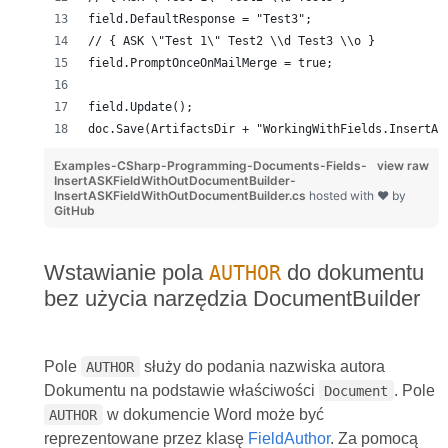
field.DefaultResponse = "Test3";
// { ASK \"Test 1\" Test2 \\d Test3 \\o }
field.PromptOnceOnMailMerge = true;
field.Update();
doc.Save(ArtifactsDir + "WorkingWithFields.InsertAS
Examples-CSharp-Programming-Documents-Fields-
view raw
InsertASKFieldWithOutDocumentBuilder-
InsertASKFieldWithOutDocumentBuilder.cs
hosted with ❤ by
GitHub
Wstawianie pola
do dokumentu
AUTHOR
bez użycia narzędzia DocumentBuilder
Pole
służy do podania nazwiska autora
AUTHOR
Dokumentu na podstawie właściwości
. Pole
Document
w dokumencie Word może być
AUTHOR
reprezentowane przez klasę
FieldAuthor
. Za pomocą