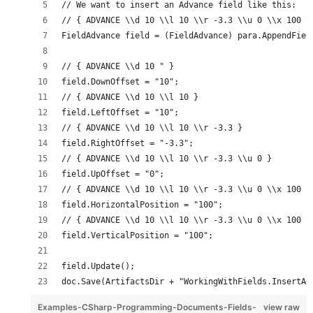
// We want to insert an Advance field like this:
// { ADVANCE \\d 10 \\l 10 \\r -3.3 \\u 0 \\x 100 \
FieldAdvance field = (FieldAdvance) para.AppendFiel
// { ADVANCE \\d 10 " }
field.DownOffset = "10";
// { ADVANCE \\d 10 \\l 10 }
field.LeftOffset = "10";
// { ADVANCE \\d 10 \\l 10 \\r -3.3 }
field.RightOffset = "-3.3";
// { ADVANCE \\d 10 \\l 10 \\r -3.3 \\u 0 }
field.UpOffset = "0";
// { ADVANCE \\d 10 \\l 10 \\r -3.3 \\u 0 \\x 100 }
field.HorizontalPosition = "100";
// { ADVANCE \\d 10 \\l 10 \\r -3.3 \\u 0 \\x 100 \
field.VerticalPosition = "100";
field.Update();
doc.Save(ArtifactsDir + "WorkingWithFields.InsertAd
Examples-CSharp-Programming-Documents-Fields-
view raw