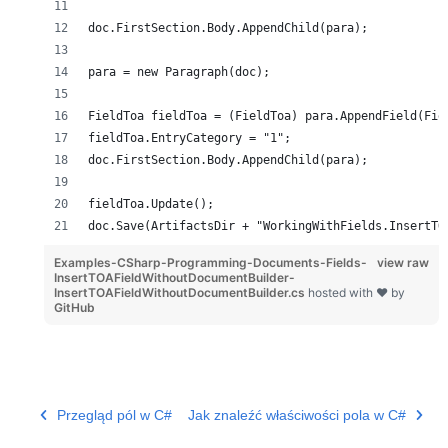
doc.FirstSection.Body.AppendChild(para);
para = new Paragraph(doc);
FieldToa fieldToa = (FieldToa) para.AppendField(Fie
fieldToa.EntryCategory = "1";
doc.FirstSection.Body.AppendChild(para);
fieldToa.Update();
doc.Save(ArtifactsDir + "WorkingWithFields.InsertTO
Examples-CSharp-Programming-Documents-Fields-
view raw
InsertTOAFieldWithoutDocumentBuilder-
InsertTOAFieldWithoutDocumentBuilder.cs
hosted with ❤ by
GitHub
Przegląd pól w C#
Jak znaleźć właściwości pola w C#