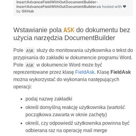
InsertAdvanceFieldWithOutDocumentBuilder-
InsertAdvanceFieldWithOutDocumentBuilder.cs
hosted with ❤
by
GitHub
Wstawianie pola
do dokumentu bez
ASK
użycia narzędzia DocumentBuilder
Pole
służy do monitowania użytkownika o tekst do
ASK
przypisania do zakładki w dokumencie programu Word.
Pole
w dokumencie Word może być
ASK
reprezentowane przez klasę
FieldAsk
. Klasę
FieldAsk
można wykorzystać do wykonania następujących
operacji:
podaj nazwę zakładki
określ domyślną reakcję użytkownika (wartość
początkowa zawarta w oknie zachęty)
określ, czy odpowiedź użytkownika powinna być
odbierana raz na operację mail merge