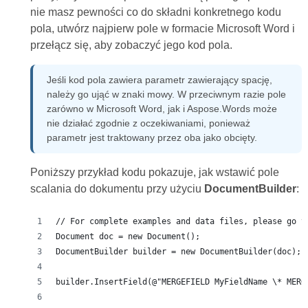
nie masz pewności co do składni konkretnego kodu
pola, utwórz najpierw pole w formacie Microsoft Word i
przełącz się, aby zobaczyć jego kod pola.
Jeśli kod pola zawiera parametr zawierający spację,
należy go ująć w znaki mowy. W przeciwnym razie pole
zarówno w Microsoft Word, jak i Aspose.Words może
nie działać zgodnie z oczekiwaniami, ponieważ
parametr jest traktowany przez oba jako obcięty.
Poniższy przykład kodu pokazuje, jak wstawić pole
scalania do dokumentu przy użyciu
DocumentBuilder
:
// For complete examples and data files, please go t
Document doc = new Document();
DocumentBuilder builder = new DocumentBuilder(doc);
builder.InsertField(@"MERGEFIELD MyFieldName \* MERG