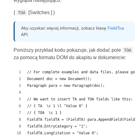
wygląda następująco:
{
[Switches ] }
TOA
Aby uzyskać więcej informacji, zobacz klasę
FieldToa
API.
Poniższy przykład kodu pokazuje, jak dodać pole
TOA
za pomocą formatu DOM do akapitu w dokumencie:
// For complete examples and data files, please go 
Document doc = new Document();
Paragraph para = new Paragraph(doc);
// We want to insert TA and TOA fields like this:
// { TA  \c 1 \l "Value 0" }
// { TOA  \c 1 }
FieldTA fieldTA = (FieldTA) para.AppendField(FieldT
fieldTA.EntryCategory = "1";
fieldTA.LongCitation = "Value 0";