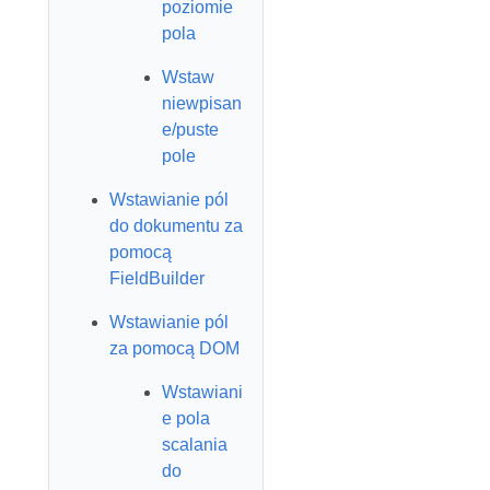
poziomie
pola
Wstaw
niewpisan
e/puste
pole
Wstawianie pól
do dokumentu za
pomocą
FieldBuilder
Wstawianie pól
za pomocą DOM
Wstawiani
e pola
scalania
do