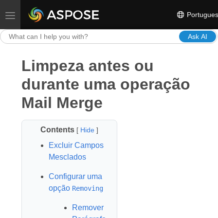
Portugue
Toggle navigation
Ask AI
Limpeza antes ou
durante uma operação
Mail Merge
Contents
[
Hide
]
Excluir Campos
Mesclados
Configurar uma
opção
Removing
Remover