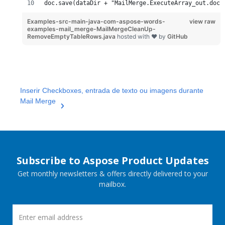
doc.save(dataDir + "MailMerge.ExecuteArray_out.doc"
Examples-src-main-java-com-aspose-words-
view raw
examples-mail_merge-MailMergeCleanUp-
RemoveEmptyTableRows.java
hosted with ❤ by
GitHub
Inserir Checkboxes, entrada de texto ou imagens durante
Mail Merge
Subscribe to Aspose Product Updates
Get monthly newsletters & offers directly delivered to your
mailbox.