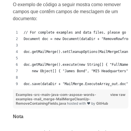
O exemplo de código a seguir mostra como remover
campos que contêm campos de mesclagem de um
documento:
// For complete examples and data files, please go t
Document doc = new Document(dataDir + "RemoveRowfrom
doc.getMailMerge().setCleanupOptions(MailMergeCleanu
doc.getMailMerge().execute(new String[] { "FullName"
    new Object[] { "James Bond", "MI5 Headquarters",
doc.save(dataDir + "MailMerge.ExecuteArray_out.doc")
Examples-src-main-java-com-aspose-words-
view raw
examples-mail_merge-MailMergeCleanUp-
RemoveContainingFields.java
hosted with ❤ by
GitHub
Nota