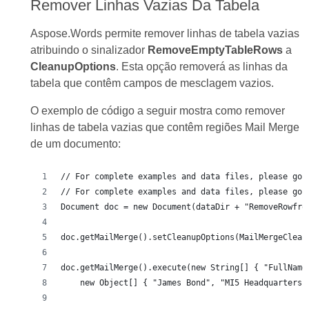
Remover Linhas Vazias Da Tabela
Aspose.Words permite remover linhas de tabela vazias
atribuindo o sinalizador
RemoveEmptyTableRows
a
CleanupOptions
. Esta opção removerá as linhas da
tabela que contêm campos de mesclagem vazios.
O exemplo de código a seguir mostra como remover
linhas de tabela vazias que contêm regiões Mail Merge
de um documento:
// For complete examples and data files, please go 
// For complete examples and data files, please go 
Document doc = new Document(dataDir + "RemoveRowfro
doc.getMailMerge().setCleanupOptions(MailMergeClean
doc.getMailMerge().execute(new String[] { "FullName
    new Object[] { "James Bond", "MI5 Headquarters"