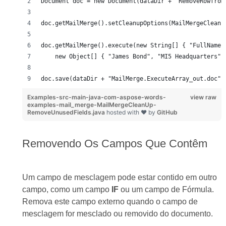
Document doc = new Document(dataDir + "RemoveRowfrom
doc.getMailMerge().setCleanupOptions(MailMergeCleanu
doc.getMailMerge().execute(new String[] { "FullName"
    new Object[] { "James Bond", "MI5 Headquarters",
doc.save(dataDir + "MailMerge.ExecuteArray_out.doc")
Examples-src-main-java-com-aspose-words-
view raw
examples-mail_merge-MailMergeCleanUp-
RemoveUnusedFields.java
hosted with ❤ by
GitHub
Removendo Os Campos Que Contêm
Um campo de mesclagem pode estar contido em outro
campo, como um campo
IF
ou um campo de Fórmula.
Remova este campo externo quando o campo de
mesclagem for mesclado ou removido do documento.