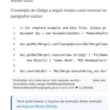
estiver vazio.
O exemplo de código a seguir mostra como remover os
parágrafos vazios:
// For complete examples and data files, please go t
Document doc = new Document(dataDir + "RemoveRowfrom
doc.getMailMerge().setCleanupOptions(MailMergeCleanu
doc.getMailMerge().execute(new String[] { "FullName"
    new Object[] { "James Bond", "MI5 Headquarters",
doc.save(dataDir + "MailMerge.ExecuteArray_out.doc")
Examples-src-main-java-com-aspose-words-
view raw
examples-mail_merge-MailMergeCleanUp-
RemoveEmptyParagraphs.java
hosted with ❤ by
GitHub
Você pode baixar o arquivo de exemplo deste exemplo
em
Aspose.Words GitHub
.