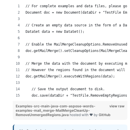
// For complete examples and data files, please go 
Document doc = new Document(dataDir + "TestFile Emp
// Create an empty data source in the form of a Dat
DataSet data = new DataSet();
// Enable the MailMergeCleanupOptions.RemoveUnusedR
doc.getMailMerge().setCleanupOptions(MailMergeClean
// Merge the data with the document by executing ma
// However the regions found in the document will b
doc.getMailMerge().executeWithRegions(data);
   // Save the output document to disk.
   doc.save(dataDir + "TestFile.RemoveEmptyRegions 
Examples-src-main-java-com-aspose-words-
view raw
examples-mail_merge-MailMergeCleanUp-
RemoveUnmergedRegions.java
hosted with ❤ by
GitHub