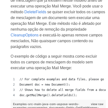
de mesclagem que já existem nesse modelo antes de
executar uma operação Mail Merge. Você pode usar o
método
DeleteFields
se quiser excluir todos os campos
de mesclagem de um documento sem executar uma
operação Mail Merge. Este método não é afetado por
nenhuma opção de remoção da propriedade
CleanupOptions
e executá-lo apenas remove campos
mesclados, Não quaisquer campos contendo ou
parágrafos vazios.
O exemplo de código a seguir mostra como excluir
todos os campos de mesclagem do modelo sem
executar uma operação Mail Merge:
// For complete examples and data files, please go t
Document doc = new Document();            
// Shows how to delete all merge fields from a docum
doc.getMailMerge().deleteFields();
Examples-src-main-java-com-aspose-words-
view raw
examples-programming_documents-fields-GetFieldNames-