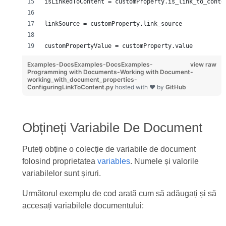
isLinkedToContent = customProperty.is_link_to_conte
linkSource = customProperty.link_source
customPropertyValue = customProperty.value
Examples-DocsExamples-DocsExamples-
view raw
Programming with Documents-Working with Document-
working_with_document_properties-
ConfiguringLinkToContent.py
hosted with ❤ by
GitHub
Obțineți Variabile De Document
Puteți obține o colecție de variabile de document
folosind proprietatea
variables
. Numele și valorile
variabilelor sunt șiruri.
Următorul exemplu de cod arată cum să adăugați și să
accesați variabilele documentului: