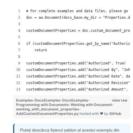
# For complete examples and data files, please go t
doc = aw.Document(docs_base.my_dir + "Properties.do
customDocumentProperties = doc.custom_document_prop
if (customDocumentProperties.get_by_name("Authorize
    return
customDocumentProperties.add("Authorized", True)
customDocumentProperties.add("Authorized By", "John
customDocumentProperties.add("Authorized Date", dat
customDocumentProperties.add("Authorized Revision",
customDocumentProperties.add("Authorized Amount", 1
Examples-DocsExamples-DocsExamples-
view raw
Programming with Documents-Working with Document-
working_with_document_properties-
AddCustomDocumentProperties.py
hosted with ❤ by
GitHub
Puteți descărca fișierul șablon al acestui exemplu din