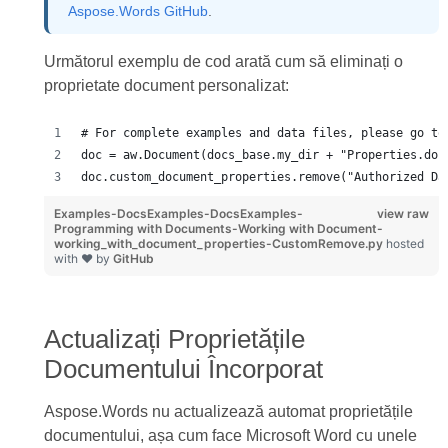
Aspose.Words GitHub
.
Următorul exemplu de cod arată cum să eliminați o
proprietate document personalizat:
# For complete examples and data files, please go to
doc = aw.Document(docs_base.my_dir + "Properties.doc
doc.custom_document_properties.remove("Authorized Da
Examples-DocsExamples-DocsExamples-
view raw
Programming with Documents-Working with Document-
working_with_document_properties-CustomRemove.py
hosted
with ❤ by
GitHub
Actualizați Proprietățile
Documentului Încorporat
Aspose.Words nu actualizează automat proprietățile
documentului, așa cum face Microsoft Word cu unele