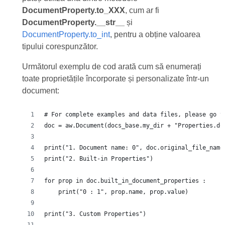
DocumentProperty.to_XXX
, cum ar fi
DocumentProperty.__str__
și
DocumentProperty.to_int
, pentru a obține valoarea
tipului corespunzător.
Următorul exemplu de cod arată cum să enumerați
toate proprietățile încorporate și personalizate într-un
document:
# For complete examples and data files, please go t
doc = aw.Document(docs_base.my_dir + "Properties.do
print("1. Document name: 0", doc.original_file_name
print("2. Built-in Properties")
for prop in doc.built_in_document_properties :
    print("0 : 1", prop.name, prop.value)
print("3. Custom Properties")