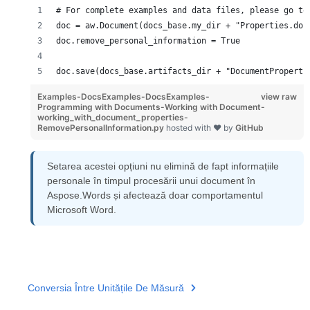
# For complete examples and data files, please go to
doc = aw.Document(docs_base.my_dir + "Properties.doc
doc.remove_personal_information = True 
doc.save(docs_base.artifacts_dir + "DocumentProperti
Examples-DocsExamples-DocsExamples-
view raw
Programming with Documents-Working with Document-
working_with_document_properties-
RemovePersonalInformation.py
hosted with ❤ by
GitHub
Setarea acestei opțiuni nu elimină de fapt informațiile
personale în timpul procesării unui document în
Aspose.Words și afectează doar comportamentul
Microsoft Word.
Conversia Între Unitățile De Măsură