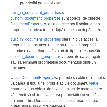
proprietăți personalizate.
built_in_document_properties
și
custom_document_properties
sunt colecții de obiecte
DocumentProperty
. Aceste obiecte pot fi obținute prin
proprietatea indexatorului după nume sau după index.
built_in_document_properties
oferă în plus acces la
proprietățile documentului printr-un set de proprietăți
introduse care returnează valori de tipul corespunzător.
custom_document_properties
vă permite să adăugați
sau să eliminați proprietățile documentului dintr-un
document.
Clasa
DocumentProperty
vă permite să obțineți numele,
valoarea și tipul unei proprietăți De document.
value
returnează un obiect, dar există un set de metode care
vă permit să obțineți valoarea proprietății convertită la
un anumit tip. După ce aflați ce tip este proprietatea,
puteți utiliza una dintre metodele