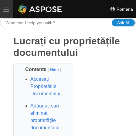
Română
Toggle navigation
Ask AI
Lucrați cu proprietățile
documentului
Contents
[
Hide
]
Accesați
Proprietățile
Documentului
Adăugați sau
eliminați
proprietățile
documentului