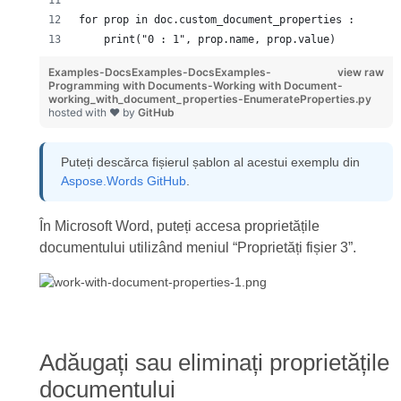
for prop in doc.custom_document_properties :
    print("0 : 1", prop.name, prop.value)
Examples-DocsExamples-DocsExamples-
view raw
Programming with Documents-Working with Document-
working_with_document_properties-EnumerateProperties.py
hosted with ❤ by
GitHub
Puteți descărca fișierul șablon al acestui exemplu din
Aspose.Words GitHub
.
În Microsoft Word, puteți accesa proprietățile
documentului utilizând meniul “Proprietăți fișier 3”.
Adăugați sau eliminați proprietățile
documentului