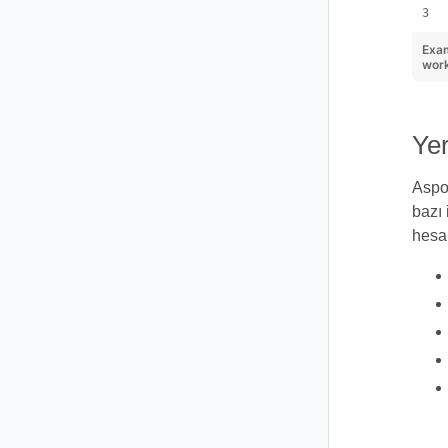
Exa
wor
Yer
Aspos
bazı 
hesa