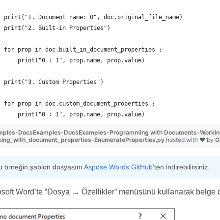
print("1. Document name: 0", doc.original_file_name)
print("2. Built-in Properties")
for prop in doc.built_in_document_properties :
    print("0 : 1", prop.name, prop.value)
print("3. Custom Properties")
for prop in doc.custom_document_properties :
    print("0 : 1", prop.name, prop.value)
mples-DocsExamples-DocsExamples-Programming with Documents-Workin
king_with_document_properties-EnumerateProperties.py
hosted with ❤ by
G
u örneğin şablon dosyasını
Aspose.Words GitHub
’ten indirebilirsiniz.
soft Word’te “Dosya → Özellikler” menüsünü kullanarak belge öze