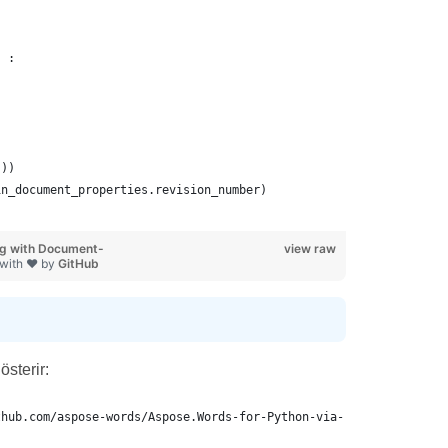
) :
())
in_document_properties.revision_number)
g with Document-
view raw
 with ❤ by
GitHub
österir:
thub.com/aspose-words/Aspose.Words-for-Python-via-.NET