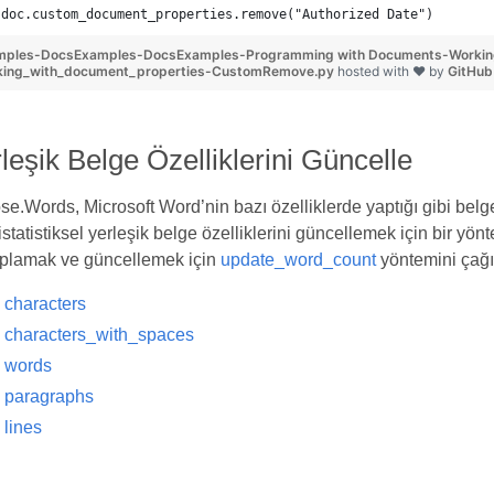
doc.custom_document_properties.remove("Authorized Date")
mples-DocsExamples-DocsExamples-Programming with Documents-Workin
king_with_document_properties-CustomRemove.py
hosted with ❤ by
GitHub
leşik Belge Özelliklerini Güncelle
e.Words, Microsoft Word’nin bazı özelliklerde yaptığı gibi belg
istatistiksel yerleşik belge özelliklerini güncellemek için bir yön
plamak ve güncellemek için
update_word_count
yöntemini çağı
characters
characters_with_spaces
words
paragraphs
lines