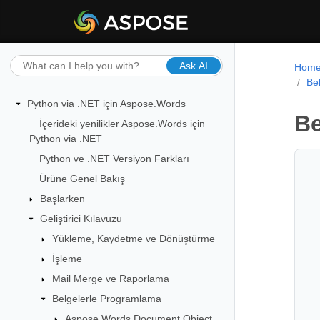
Ask AI
Hom
Be
Python via .NET için Aspose.Words
Be
İçerideki yenilikler Aspose.Words için
Python via .NET
Python ve .NET Versiyon Farkları
Ürüne Genel Bakış
Başlarken
Geliştirici Kılavuzu
Yükleme, Kaydetme ve Dönüştürme
İşleme
Mail Merge ve Raporlama
Belgelerle Programlama
Aspose.Words Document Object