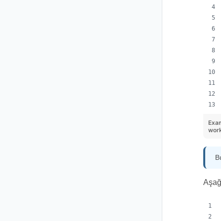
Exa
wor
B
Aşağı