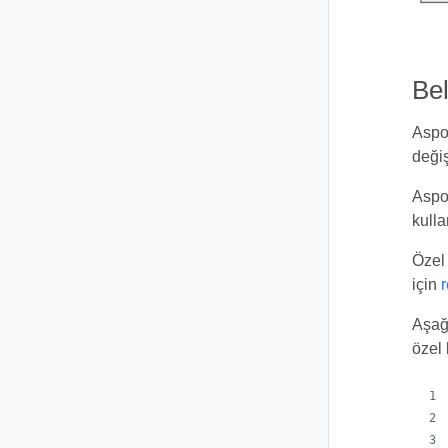
Bel
Aspos
değiş
Aspos
kulla
Özel 
için
Aşağı
özel 