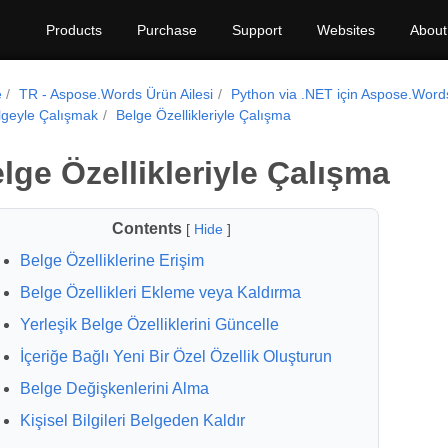
Products
Purchase
Support
Websites
About
e
TR - Aspose.Words Ürün Ailesi
Python via .NET için Aspose.Word
lgeyle Çalışmak
Belge Özellikleriyle Çalışma
lge Özellikleriyle Çalışma
Contents
[
Hide
]
Belge Özelliklerine Erişim
Belge Özellikleri Ekleme veya Kaldırma
Yerleşik Belge Özelliklerini Güncelle
İçeriğe Bağlı Yeni Bir Özel Özellik Oluşturun
Belge Değişkenlerini Alma
Kişisel Bilgileri Belgeden Kaldır