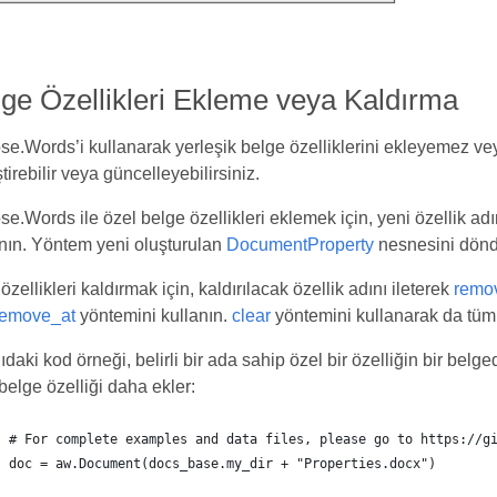
ge Özellikleri Ekleme veya Kaldırma
e.Words’i kullanarak yerleşik belge özelliklerini ekleyemez vey
tirebilir veya güncelleyebilirsiniz.
e.Words ile özel belge özellikleri eklemek için, yeni özellik adı
nın. Yöntem yeni oluşturulan
DocumentProperty
nesnesini dönd
özellikleri kaldırmak için, kaldırılacak özellik adını ileterek
remo
remove_at
yöntemini kullanın.
clear
yöntemini kullanarak da tüm öz
daki kod örneği, belirli bir ada sahip özel bir özelliğin bir bel
belge özelliği daha ekler:
# For complete examples and data files, please go to https://g
doc = aw.Document(docs_base.my_dir + "Properties.docx")