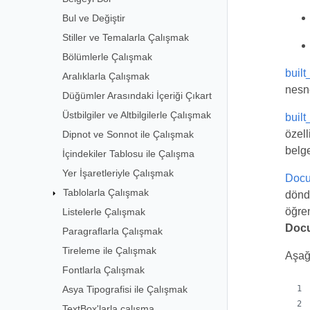
Bul ve Değiştir
Stiller ve Temalarla Çalışmak
Bölümlerle Çalışmak
buil
Aralıklarla Çalışmak
nesne
Düğümler Arasındaki İçeriği Çıkart
Üstbilgiler ve Altbilgilerle Çalışmak
buil
özell
Dipnot ve Sonnot ile Çalışmak
belge
İçindekiler Tablosu ile Çalışma
Yer İşaretleriyle Çalışmak
Docu
Tablolarla Çalışmak
döndü
öğren
Listelerle Çalışmak
Docu
Paragraflarla Çalışmak
Tireleme ile Çalışmak
Aşağı
Fontlarla Çalışmak
Asya Tipografisi ile Çalışmak
TextBox'larla çalışma