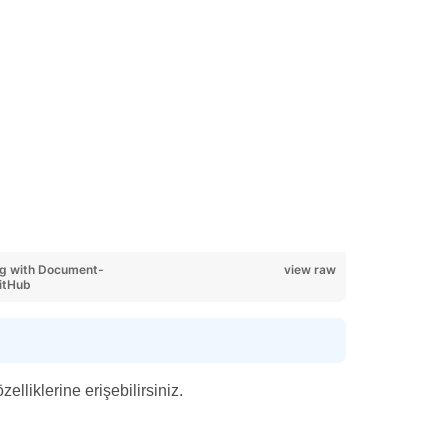
g with Document-
view raw
itHub
lliklerine erişebilirsiniz.