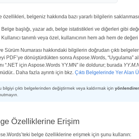
 özellikleri, belgeniz hakkında bazı yararlı bilgilerin saklanmasına
Belge başlığı, yazar adı, belge istatistikleri ve diğerleri gibi de
Kullanıcı tanımlı veya özel, kullanıcının hem adı hem de değeri t
e Sürüm Numarası hakkındaki bilgilerin doğrudan çıktı belgelerin
eyi PDF’ye dönüştürdükten sonra Aspose.Words, “Uygulama” ala
ını “.NET için Aspose.Words YY.MN” ile doldurur; burada
YY.M.
üdür.. Daha fazla ayrıntı için bkz.
Çıktı Belgelerinde Yer Alan Ür
 bilgiyi çıktı belgelerinden değiştirmek veya kaldırmak için
yönlendire
nutmayın.
ge Özelliklerine Erişim
e.Words’teki belge özelliklerine erişmek için şunu kullanın: