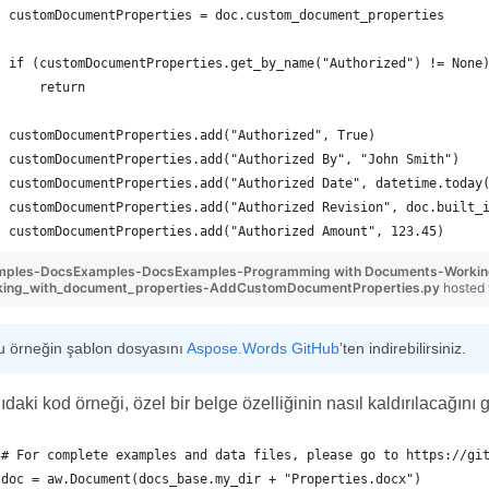
customDocumentProperties = doc.custom_document_properties
if (customDocumentProperties.get_by_name("Authorized") != None
    return
customDocumentProperties.add("Authorized", True)
customDocumentProperties.add("Authorized By", "John Smith")
customDocumentProperties.add("Authorized Date", datetime.today
customDocumentProperties.add("Authorized Revision", doc.built_
customDocumentProperties.add("Authorized Amount", 123.45)
mples-DocsExamples-DocsExamples-Programming with Documents-Workin
king_with_document_properties-AddCustomDocumentProperties.py
hosted
u örneğin şablon dosyasını
Aspose.Words GitHub
’ten indirebilirsiniz.
daki kod örneği, özel bir belge özelliğinin nasıl kaldırılacağını g
# For complete examples and data files, please go to https://gi
doc = aw.Document(docs_base.my_dir + "Properties.docx")