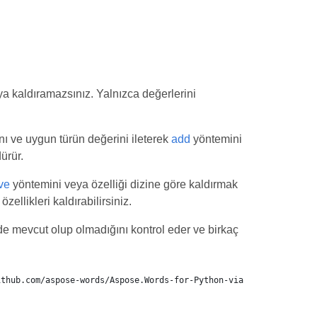
a kaldıramazsınız. Yalnızca değerlerini
nı ve uygun türün değerini ileterek
add
yöntemini
ürür.
ve
yöntemini veya özelliği dizine göre kaldırmak
ellikleri kaldırabilirsiniz.
gede mevcut olup olmadığını kontrol eder ve birkaç
ithub.com/aspose-words/Aspose.Words-for-Python-via-.NET