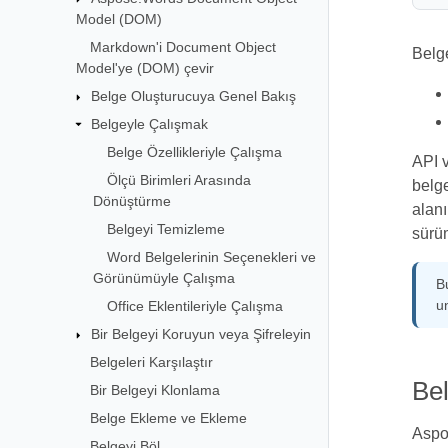
Model (DOM)
Markdown'i Document Object
Belge
Model'ye (DOM) çevir
Belge Oluşturucuya Genel Bakış
Belgeyle Çalışmak
Belge Özellikleriyle Çalışma
API v
Ölçü Birimleri Arasında
belg
Dönüştürme
alan
Belgeyi Temizleme
sürüm
Word Belgelerinin Seçenekleri ve
Görünümüyle Çalışma
Bu
u
Office Eklentileriyle Çalışma
Bir Belgeyi Koruyun veya Şifreleyin
Belgeleri Karşılaştır
Bel
Bir Belgeyi Klonlama
Belge Ekleme ve Ekleme
Aspos
Belgeyi Böl