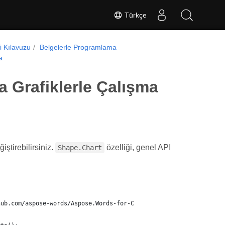
Türkçe
ci Kılavuzu
Belgelerle Programlama
a
a Grafiklerle Çalışma
ştirebilirsiniz.
özelliği, genel API
Shape.Chart
hub.com/aspose-words/Aspose.Words-for-C