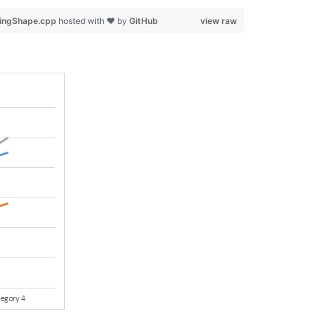
ingShape.cpp
hosted with ❤ by
GitHub
view raw