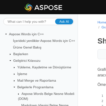
Ask AI
Hom
Gr
Aspose.Words için C++
Sh
İçerideki yenilikler Aspose.Words için C++
Ürüne Genel Bakış
Başlarken
Geliştirici Kılavuzu
Yükleme, Kaydetme ve Dönüştürme
Grafi
İşleme
aracı
Mail Merge ve Raporlama
Örneğ
Belgelerle Programlama
Aspose.Words Belge Nesne Modeli
(DOM)
Markdown öğesini Belge Nesne