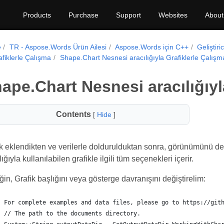
Products
Purchase
Support
Websites
About
e
TR - Aspose.Words Ürün Ailesi
Aspose.Words için C++
Geliştiri
afiklerle Çalışma
Shape.Chart Nesnesi aracılığıyla Grafiklerle Çalışm
ape.Chart Nesnesi aracılığıyl
Contents
[
Hide
]
k eklendikten ve verilerle doldurulduktan sonra, görünümünü deği
lığıyla kullanılabilen grafikle ilgili tüm seçenekleri içerir.
in, Grafik başlığını veya gösterge davranışını değiştirelim:
For complete examples and data files, please go to https://git
// The path to the documents directory.