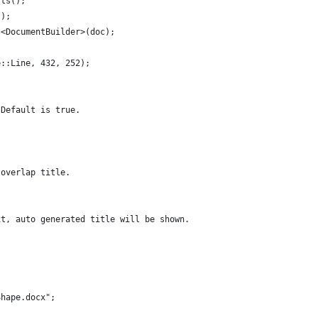
rts();
();
t<DocumentBuilder>(doc);
e::Line, 432, 252);
 Default is true.
 overlap title.
xt, auto generated title will be shown.
Shape.docx";