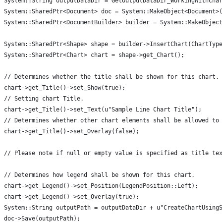
System::String outputDataDir = GetOutputDataDir_WorkingWithCha
System::SharedPtr<Document> doc = System::MakeObject<Document>
System::SharedPtr<DocumentBuilder> builder = System::MakeObjec
System::SharedPtr<Shape> shape = builder->InsertChart(ChartTyp
System::SharedPtr<Chart> chart = shape->get_Chart();
// Determines whether the title shall be shown for this chart.
chart->get_Title()->set_Show(true);
// Setting chart Title.
chart->get_Title()->set_Text(u"Sample Line Chart Title");
// Determines whether other chart elements shall be allowed to
chart->get_Title()->set_Overlay(false);
// Please note if null or empty value is specified as title te
// Determines how legend shall be shown for this chart.
chart->get_Legend()->set_Position(LegendPosition::Left);
chart->get_Legend()->set_Overlay(true);
System::String outputPath = outputDataDir + u"CreateChartUsing
doc->Save(outputPath);