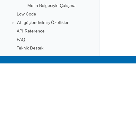
Metin Belgesiyle Çalışma
Low Code
AI -güçlendirilmiş Özellikler
API Reference
FAQ
Teknik Destek
Subscribe to Aspose 
Get monthly newsletters & offers di