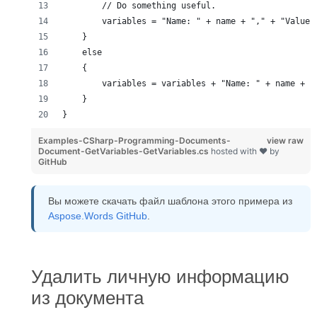
        // Do something useful.
        variables = "Name: " + name + "," + "Value:
    }
    else
    {
        variables = variables + "Name: " + name + "
    }
}
Examples-CSharp-Programming-Documents-
view raw
Document-GetVariables-GetVariables.cs
hosted with ❤ by
GitHub
Вы можете скачать файл шаблона этого примера из
Aspose.Words GitHub
.
Удалить личную информацию
из документа