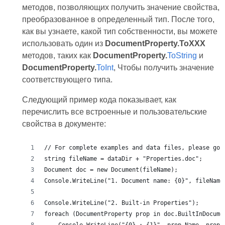
методов, позволяющих получить значение свойства,
преобразованное в определенный тип. После того,
как вы узнаете, какой тип собственности, вы можете
использовать один из
DocumentProperty.ToXXX
методов, таких как
DocumentProperty.
ToString
и
DocumentProperty.
ToInt
, Чтобы получить значение
соответствующего типа.
Следующий пример кода показывает, как
перечислить все встроенные и пользовательские
свойства в документе:
// For complete examples and data files, please go 
string fileName = dataDir + "Properties.doc";
Document doc = new Document(fileName);
Console.WriteLine("1. Document name: {0}", fileName
Console.WriteLine("2. Built-in Properties");
foreach (DocumentProperty prop in doc.BuiltInDocume