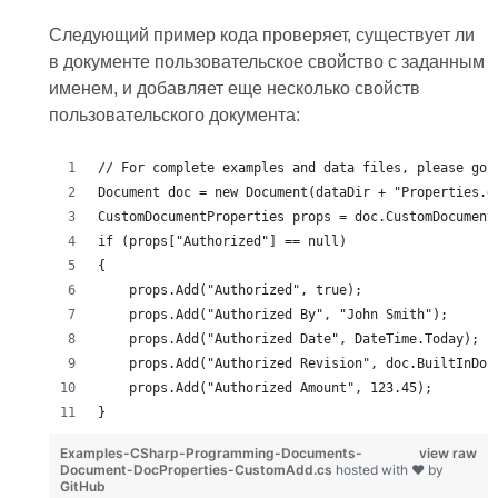
Следующий пример кода проверяет, существует ли
в документе пользовательское свойство с заданным
именем, и добавляет еще несколько свойств
пользовательского документа:
// For complete examples and data files, please go 
Document doc = new Document(dataDir + "Properties.d
CustomDocumentProperties props = doc.CustomDocument
if (props["Authorized"] == null)
{
    props.Add("Authorized", true);
    props.Add("Authorized By", "John Smith");
    props.Add("Authorized Date", DateTime.Today);
    props.Add("Authorized Revision", doc.BuiltInDoc
    props.Add("Authorized Amount", 123.45);
}
Examples-CSharp-Programming-Documents-
view raw
Document-DocProperties-CustomAdd.cs
hosted with ❤ by
GitHub