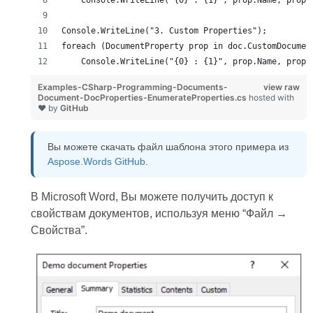
    Console.WriteLine("{0} : {1}", prop.Name, prop.
Console.WriteLine("3. Custom Properties");
foreach (DocumentProperty prop in doc.CustomDocumen
    Console.WriteLine("{0} : {1}", prop.Name, prop.
Examples-CSharp-Programming-Documents-
view raw
Document-DocProperties-EnumerateProperties.cs
hosted with
❤ by
GitHub
Вы можете скачать файл шаблона этого примера из
Aspose.Words GitHub
.
В Microsoft Word, Вы можете получить доступ к
свойствам документов, используя меню “Файл →
Свойства”.