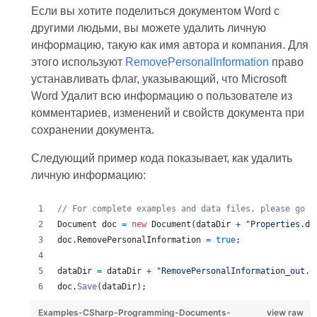
Если вы хотите поделиться документом Word с
другими людьми, вы можете удалить личную
информацию, такую как имя автора и компания. Для
этого используют
RemovePersonalInformation
право
устанавливать флаг, указывающий, что Microsoft
Word Удалит всю информацию о пользователе из
комментариев, изменений и свойств документа при
сохранении документа.
Следующий пример кода показывает, как удалить
личную информацию:
// For complete examples and data files, please go t
Document
doc
=
new
Document
(
dataDir
+
"Properties.do
doc
.
RemovePersonalInformation
=
true
;
dataDir
=
dataDir
+
"RemovePersonalInformation_out.d
doc
.
Save
(
dataDir
)
;
Examples-CSharp-Programming-Documents-
view raw