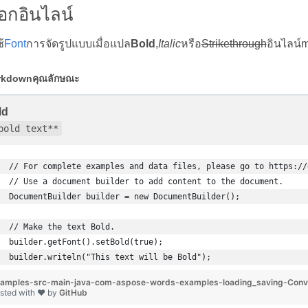
็อกอินไลน์
้
Font
การจัดรูปแบบเมื่อแปล
Bold
,
Italic
หรือ
Strikethrough
อินไลน์
rkdownคุณลักษณะ
ld
bold text**
// For complete examples and data files, please go to https://
// Use a document builder to add content to the document.
DocumentBuilder builder = new DocumentBuilder();
// Make the text Bold.
builder.getFont().setBold(true);
builder.writeln("This text will be Bold");
amples-src-main-java-com-aspose-words-examples-loading_saving-Conv
sted with ❤ by
GitHub