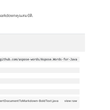
markdownคุณสมบัติ.
Aspose.Words
Font.Bold =
github.com/aspose-words/Aspose.Words-for-Java
ertDocumentToMarkdown-BoldText.java
view raw