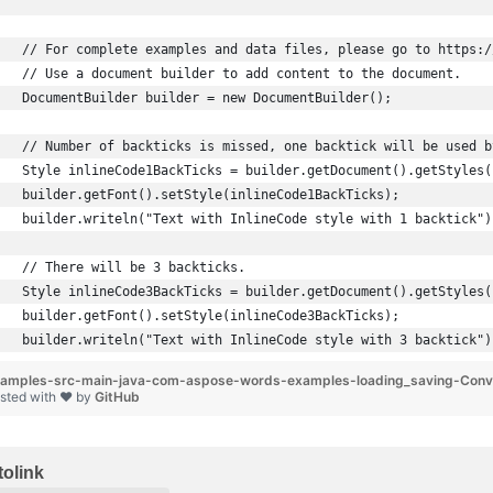
// For complete examples and data files, please go to https:/
// Use a document builder to add content to the document.
DocumentBuilder builder = new DocumentBuilder();
// Number of backticks is missed, one backtick will be used b
Style inlineCode1BackTicks = builder.getDocument().getStyles(
builder.getFont().setStyle(inlineCode1BackTicks);
builder.writeln("Text with InlineCode style with 1 backtick")
// There will be 3 backticks.
Style inlineCode3BackTicks = builder.getDocument().getStyles(
builder.getFont().setStyle(inlineCode3BackTicks);
builder.writeln("Text with InlineCode style with 3 backtick")
amples-src-main-java-com-aspose-words-examples-loading_saving-Conv
sted with ❤ by
GitHub
olink