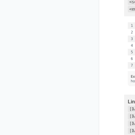
<s
<e
Ex
ho
Li
[ล
[ล
[ล
[ล