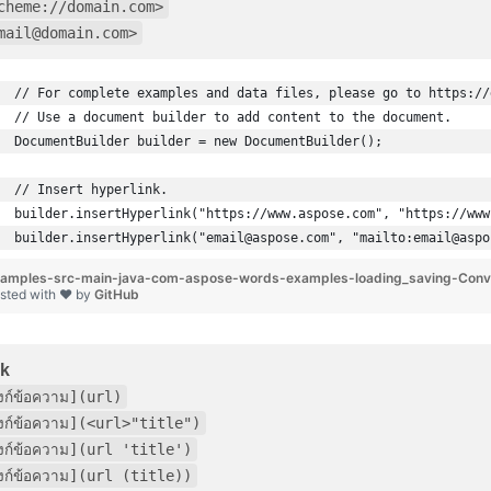
cheme://domain.com>
mail@domain.com>
// For complete examples and data files, please go to https://
// Use a document builder to add content to the document.
DocumentBuilder builder = new DocumentBuilder();
// Insert hyperlink.
builder.insertHyperlink("https://www.aspose.com", "https://www
builder.insertHyperlink("email@aspose.com", "mailto:email@aspo
amples-src-main-java-com-aspose-words-examples-loading_saving-Conv
sted with ❤ by
GitHub
nk
ิงก์ข้อความ](url)
ิงก์ข้อความ](<url>"title")
ิงก์ข้อความ](url 'title')
ิงก์ข้อความ](url (title))