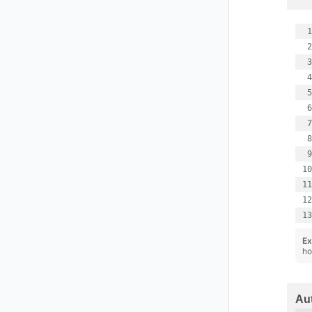
Ex
ho
Aut