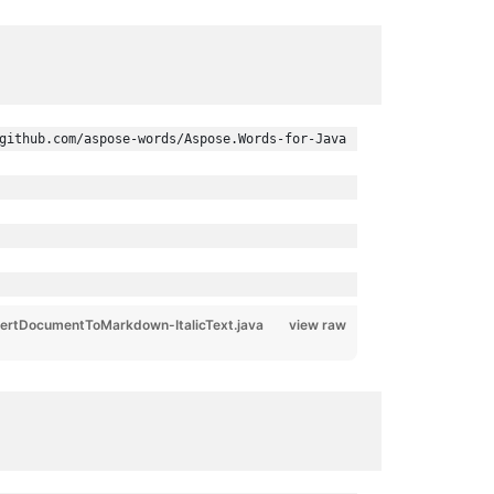
Font.Italic
true
github.com/aspose-words/Aspose.Words-for-Java
rtDocumentToMarkdown-ItalicText.java
view raw
Font.Strike
= true