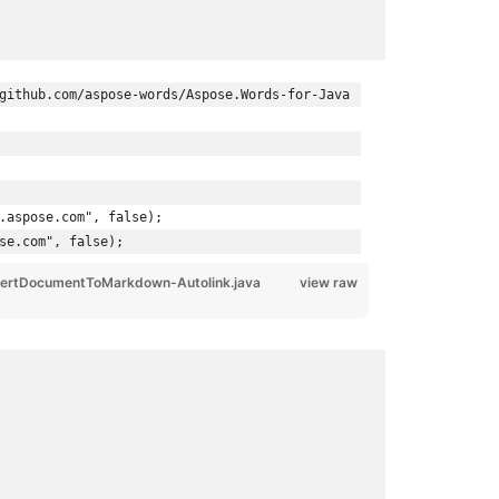
github.com/aspose-words/Aspose.Words-for-Java
.aspose.com", false);
se.com", false);
ertDocumentToMarkdown-Autolink.java
view raw
คลาส
FieldHy