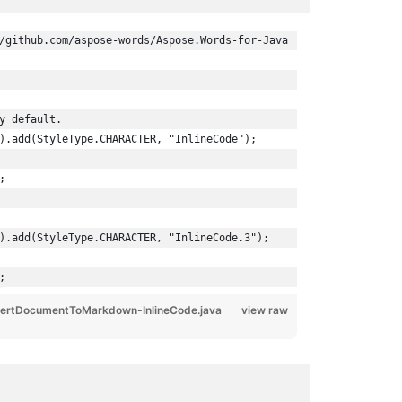
/github.com/aspose-words/Aspose.Words-for-Java
y default.
).add(StyleType.CHARACTER, "InlineCode");
;
).add(StyleType.CHARACTER, "InlineCode.3");
;
ertDocumentToMarkdown-InlineCode.java
view raw
คลาส
FieldHy