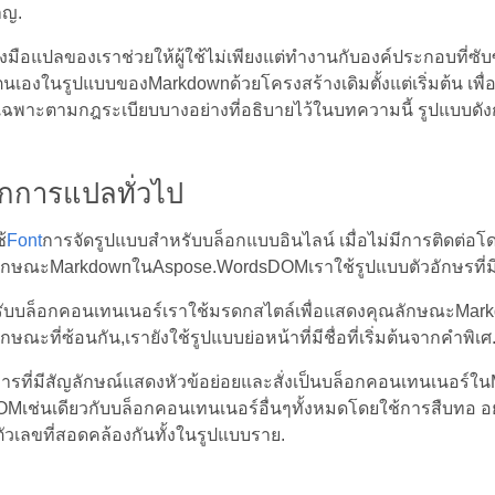
าญ.
่องมือแปลของเราช่วยให้ผู้ใช้ไม่เพียงแต่ทำงานกับองค์ประกอบที่ซั
นเองในรูปแบบของMarkdownด้วยโครงสร้างเดิมตั้งแต่เริ่มต้น เพื่
่อเฉพาะตามกฎระเบียบบางอย่างที่อธิบายไว้ในบทความนี้ รูปแบบด
ักการแปลทั่วไป
้
Font
การจัดรูปแบบสำหรับบล็อกแบบอินไลน์ เมื่อไม่มีการติดต่อ
ักษณะMarkdownในAspose.WordsDOMเราใช้รูปแบบตัวอักษรที่มีชื่อ
ับบล็อกคอนเทนเนอร์เราใช้มรดกสไตล์เพื่อแสดงคุณลักษณะMarkdow
กษณะที่ซ้อนกัน,เรายังใช้รูปแบบย่อหน้าที่มีชื่อที่เริ่มต้นจากคำพิเศ
ารที่มีสัญลักษณ์แสดงหัวข้อย่อยและสั่งเป็นบล็อกคอนเทนเนอร์
Mเช่นเดียวกับบล็อกคอนเทนเนอร์อื่นๆทั้งหมดโดยใช้การสืบทอ อ
ัวเลขที่สอดคล้องกันทั้งในรูปแบบราย.