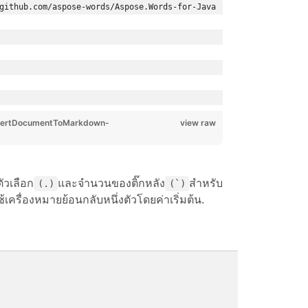
github.com/aspose-words/Aspose.Words-for-Java
vertDocumentToMarkdown-
view raw
ัวเลือก
และจำนวนของติ๊กหลัง
สำหรับ
(.)
(`)
รื่องหมายย้อนกลับหนึ่งตัวโดยค่าเริ่มต้น.
Aspose.Word
Font.StyleN
"InlineCode
[N]"