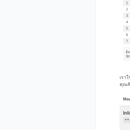
Ex
St
เราใช
คุณล
Ma
In
**