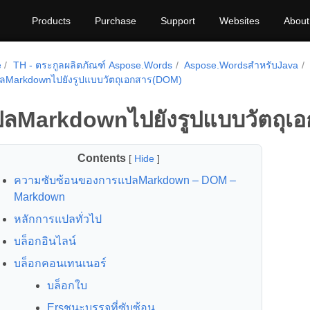
Products
Purchase
Support
Websites
About
e
TH - ตระกูลผลิตภัณฑ์ Aspose.Words
Aspose.WordsสำหรับJava
ลMarkdownไปยังรูปแบบวัตถุเอกสาร(DOM)
ลMarkdownไปยังรูปแบบวัตถุเ
Contents
[
Hide
]
ความซับซ้อนของการแปลMarkdown – DOM –
Markdown
หลักการแปลทั่วไป
บล็อกอินไลน์
บล็อกคอนเทนเนอร์
บล็อกใบ
Ersชนะบรรจุที่ซับซ้อน