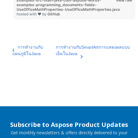
Examples-src-main-java-com-aspose-words-
view raw
examples-programming_documents-fields-
UseOfficeMathProperties-UseOfficeMathProperties.java
hosted with ❤ by
GitHub
การทำงานกับ
การทำงานกับSmartArtการแสดงผลแบบ
แผนภูมิในJava
เย็นในJava
Subscribe to Aspose Product Updates
Get monthly newsletters & offers directly delivered to your