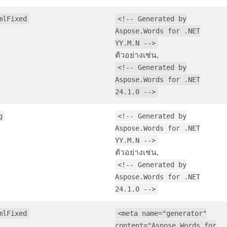
mlFixed
<!-- Generated by
Aspose.Words for .NET
YY.M.N -->
ตัวอย่างเช่น,
<!-- Generated by
Aspose.Words for .NET
24.1.0 -->
g
<!-- Generated by
Aspose.Words for .NET
YY.M.N -->
ตัวอย่างเช่น,
<!-- Generated by
Aspose.Words for .NET
24.1.0 -->
mlFixed
<meta name="generator"
content="Aspose.Words for