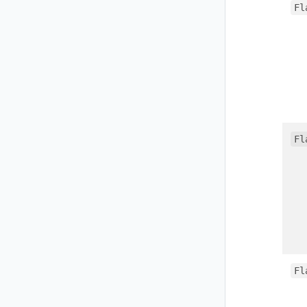
Fl
Fl
Fl