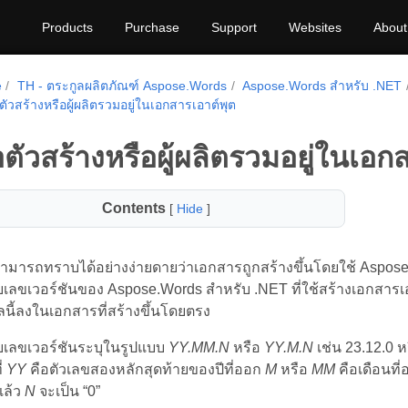
Products
Purchase
Support
Websites
About
e
TH - ตระกูลผลิตภัณฑ์ Aspose.Words
Aspose.Words สำหรับ .NET
อตัวสร้างหรือผู้ผลิตรวมอยู่ในเอกสารเอาต์พุต
่อตัวสร้างหรือผู้ผลิตรวมอยู่ในเอก
Contents
[
Hide
]
ามารถทราบได้อย่างง่ายดายว่าเอกสารถูกสร้างขึ้นโดยใช้ Aspose
เลขเวอร์ชันของ Aspose.Words สำหรับ .NET ที่ใช้สร้างเอกสารเอ
ลนี้ลงในเอกสารที่สร้างขึ้นโดยตรง
เลขเวอร์ชันระบุในรูปแบบ
YY.MM.N
หรือ
YY.M.N
เช่น 23.12.0 ห
่
YY
คือตัวเลขสองหลักสุดท้ายของปีที่ออก
M
หรือ
MM
คือเดือนที
แล้ว
N
จะเป็น “0”