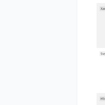
Xa
Sv
Ht