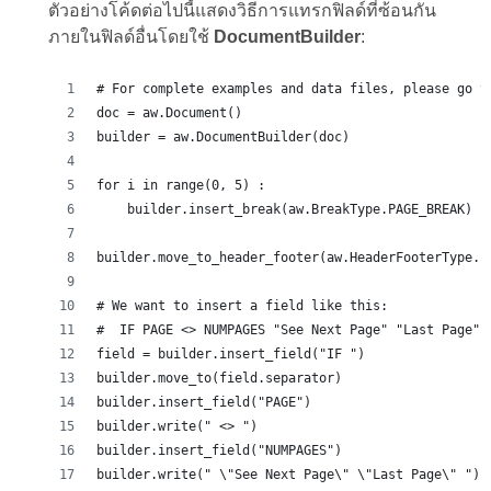
ตัวอย่างโค้ดต่อไปนี้แสดงวิธีการแทรกฟิลด์ที่ซ้อนกัน
ภายในฟิลด์อื่นโดยใช้
DocumentBuilder
:
# For complete examples and data files, please go t
doc = aw.Document()
builder = aw.DocumentBuilder(doc)
for i in range(0, 5) :
    builder.insert_break(aw.BreakType.PAGE_BREAK)
builder.move_to_header_footer(aw.HeaderFooterType.F
# We want to insert a field like this:
#  IF PAGE <> NUMPAGES "See Next Page" "Last Page" 
field = builder.insert_field("IF ")
builder.move_to(field.separator)
builder.insert_field("PAGE")
builder.write(" <> ")
builder.insert_field("NUMPAGES")
builder.write(" \"See Next Page\" \"Last Page\" ")