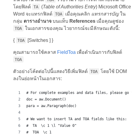
โดยฟิลด์
(
Table of Authorities Entry
) Microsoft Office
TA
Word จะแทรกฟิลด์
เมื่อคุณคลิก
แทรกสารบัญ
ใน
TOA
กลุ่ม
ตารางอำนาจ
บนแท็บ
References
เมื่อคุณดูช่อง
ในเอกสารของคุณ ไวยากรณ์จะมีลักษณะดังนี้:
TOA
{
[Switches ] }
TOA
คุณสามารถใช้คลาส
FieldToa
เพื่อดำเนินการกับฟิลด์
TOA
ตัวอย่างโค้ดต่อไปนี้แสดงวิธีเพิ่มฟิลด์
โดยใช้ DOM
TOA
ลงในย่อหน้าในเอกสาร:
# For complete examples and data files, please go t
doc = aw.Document()
para = aw.Paragraph(doc)
# We want to insert TA and TOA fields like this:
#  TA  \c 1 \l "Value 0" 
#  TOA  \c 1 