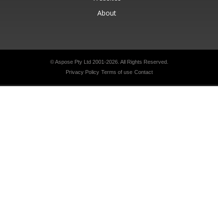
About
© Aspose Pty Ltd 2001-2026.
All Rights Reserved.
Privacy Policy
Terms of use
Contact