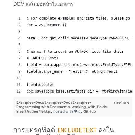
DOM ลงในย่อหน้าในเอกสาร:
# For complete examples and data files, please go t
doc = aw.Document()
para = doc.get_child_nodes(aw.NodeType.PARAGRAPH, T
# We want to insert an AUTHOR field like this:
#  AUTHOR Test1 
field = para.append_field(aw.fields.FieldType.FIELD
field.author_name = "Test1" #  AUTHOR Test1 
field.update()
doc.save(docs_base.artifacts_dir + "WorkingWithFiel
Examples-DocsExamples-DocsExamples-
view raw
Programming with Documents-working_with_fields-
InsertAuthorField.py
hosted with ❤ by
GitHub
การแทรกฟิลด์
ลงใน
INCLUDETEXT