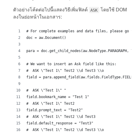
ตัวอย่างโค้ดต่อไปนี้แสดงวิธีเพิ่มฟิลด์
โดยใช้ DOM
ASK
ลงในย่อหน้าในเอกสาร:
# For complete examples and data files, please go t
doc = aw.Document()
para = doc.get_child_nodes(aw.NodeType.PARAGRAPH, T
# We want to insert an Ask field like this:
#  ASK \"Test 1\" Test2 \\d Test3 \\o 
field = para.append_field(aw.fields.FieldType.FIELD
#  ASK \"Test 1\" " 
field.bookmark_name = "Test 1"
#  ASK \"Test 1\" Test2 
field.prompt_text = "Test2"
#  ASK \"Test 1\" Test2 \\d Test3 
field.default_response = "Test3"
#  ASK \"Test 1\" Test2 \\d Test3 \\o 