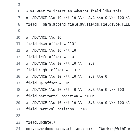
# We want to insert an Advance field like this:
#  ADVANCE \\d 10 \\l 10 \\r -3.3 \\u 0 \\x 100 \\y
field = para.append_field(aw.fields.FieldType.FIELD
#  ADVANCE \\d 10 " 
field.down_offset = "10"
#  ADVANCE \\d 10 \\l 10 
field.left_offset = "10"
#  ADVANCE \\d 10 \\l 10 \\r -3.3 
field.right_offset = "-3.3"
#  ADVANCE \\d 10 \\l 10 \\r -3.3 \\u 0 
field.up_offset = "0"
#  ADVANCE \\d 10 \\l 10 \\r -3.3 \\u 0 \\x 100 
field.horizontal_position = "100"
#  ADVANCE \\d 10 \\l 10 \\r -3.3 \\u 0 \\x 100 \\y
field.vertical_position = "100"
field.update()
doc.save(docs_base.artifacts_dir + "WorkingWithFiel