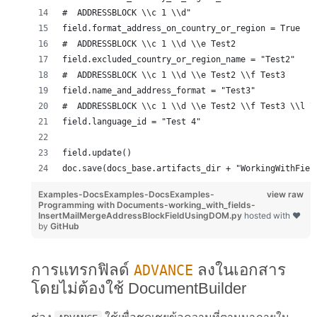
#  ADDRESSBLOCK \\c 1 \\d" 
field.format_address_on_country_or_region = True
#  ADDRESSBLOCK \\c 1 \\d \\e Test2 
field.excluded_country_or_region_name = "Test2"
#  ADDRESSBLOCK \\c 1 \\d \\e Test2 \\f Test3 
field.name_and_address_format = "Test3"
#  ADDRESSBLOCK \\c 1 \\d \\e Test2 \\f Test3 \\l \
field.language_id = "Test 4"
field.update()
doc.save(docs_base.artifacts_dir + "WorkingWithFiel
Examples-DocsExamples-DocsExamples-
view raw
Programming with Documents-working_with_fields-
InsertMailMergeAddressBlockFieldUsingDOM.py
hosted with ❤
by
GitHub
การแทรกฟิลด์
ลงในเอกสาร
ADVANCE
โดยไม่ต้องใช้ DocumentBuilder