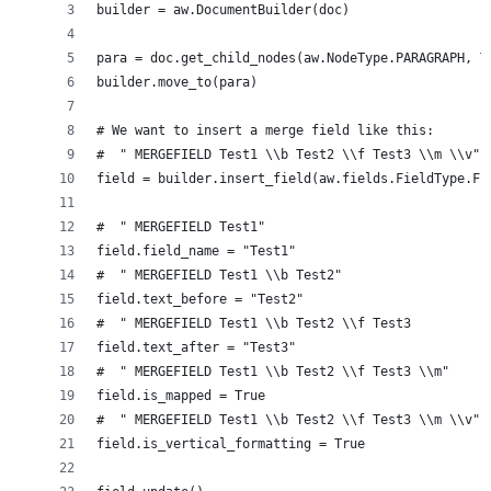
builder = aw.DocumentBuilder(doc)
para = doc.get_child_nodes(aw.NodeType.PARAGRAPH, T
builder.move_to(para)
# We want to insert a merge field like this:
#  " MERGEFIELD Test1 \\b Test2 \\f Test3 \\m \\v" 
field = builder.insert_field(aw.fields.FieldType.FI
#  " MERGEFIELD Test1" 
field.field_name = "Test1"
#  " MERGEFIELD Test1 \\b Test2" 
field.text_before = "Test2"
#  " MERGEFIELD Test1 \\b Test2 \\f Test3 
field.text_after = "Test3"
#  " MERGEFIELD Test1 \\b Test2 \\f Test3 \\m" 
field.is_mapped = True
#  " MERGEFIELD Test1 \\b Test2 \\f Test3 \\m \\v" 
field.is_vertical_formatting = True