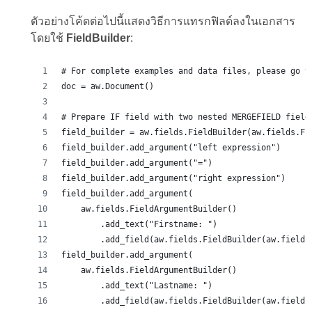
ตัวอย่างโค้ดต่อไปนี้แสดงวิธีการแทรกฟิลด์ลงในเอกสาร
โดยใช้
FieldBuilder
:
# For complete examples and data files, please go t
doc = aw.Document()
# Prepare IF field with two nested MERGEFIELD field
field_builder = aw.fields.FieldBuilder(aw.fields.Fi
field_builder.add_argument("left expression")
field_builder.add_argument("=")
field_builder.add_argument("right expression")
field_builder.add_argument(
    aw.fields.FieldArgumentBuilder()
        .add_text("Firstname: ")
        .add_field(aw.fields.FieldBuilder(aw.fields
field_builder.add_argument(
    aw.fields.FieldArgumentBuilder()
        .add_text("Lastname: ")
        .add_field(aw.fields.FieldBuilder(aw.fields