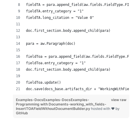
fieldTA = para.append_field(aw.fields.FieldType.FIE
fieldTA.entry_category = "1"
fieldTA.long_citation = "Value 0"
doc.first_section.body.append_child(para)
para = aw.Paragraph(doc)
fieldToa = para.append_field(aw.fields.FieldType.FI
fieldToa.entry_category = "1"
doc.first_section.body.append_child(para)
fieldToa.update()
doc.save(docs_base.artifacts_dir + "WorkingWithFiel
Examples-DocsExamples-DocsExamples-
view raw
Programming with Documents-working_with_fields-
InsertTOAFieldWithoutDocumentBuilder.py
hosted with ❤ by
GitHub