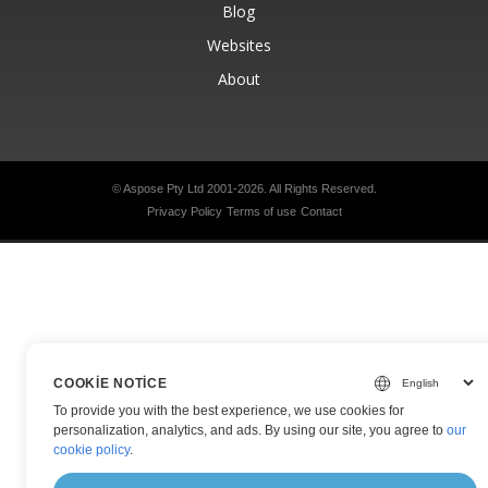
Blog
Websites
About
© Aspose Pty Ltd 2001-2026.
All Rights Reserved.
Privacy Policy
Terms of use
Contact
COOKIE NOTICE
To provide you with the best experience, we use cookies for
personalization, analytics, and ads. By using our site, you agree to
our
cookie policy
.