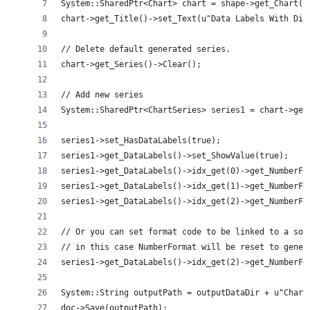
System::SharedPtr<Chart> chart = shape->get_Chart()
chart->get_Title()->set_Text(u"Data Labels With Dif
// Delete default generated series.
chart->get_Series()->Clear();
// Add new series
System::SharedPtr<ChartSeries> series1 = chart->get
series1->set_HasDataLabels(true);
series1->get_DataLabels()->set_ShowValue(true);
series1->get_DataLabels()->idx_get(0)->get_NumberFo
series1->get_DataLabels()->idx_get(1)->get_NumberFo
series1->get_DataLabels()->idx_get(2)->get_NumberFo
// Or you can set format code to be linked to a sou
// in this case NumberFormat will be reset to gener
series1->get_DataLabels()->idx_get(2)->get_NumberFo
System::String outputPath = outputDataDir + u"Chart
doc->Save(outputPath);