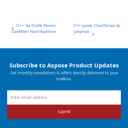
C++ 'da Grafik Ekseni
C++ içinde ChartSeries ile
Özellikleri Nasıl Ayarlanır
çalışmak
Subscribe to Aspose Product Updates
Get monthly newsletters & offers directly delivered to your
mailbox.
Submit