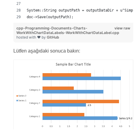
System::String outputPath = outputDataDir + u"Simpl
doc->Save(outputPath);
cpp-Programming-Documents-Charts-
view raw
WorkWithChartDataLabels-WorkWithChartDataLabel.cpp
hosted with ❤ by
GitHub
Lütfen aşağıdaki sonuca bakın: