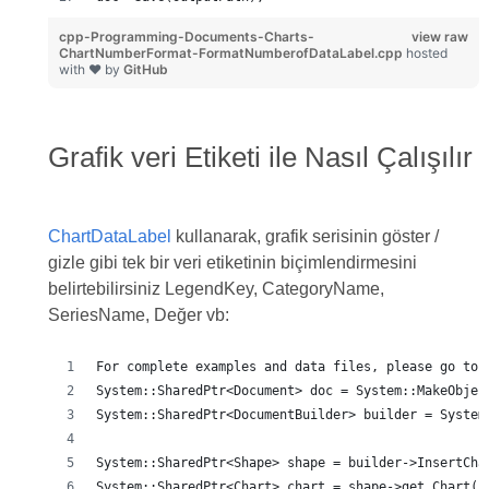
cpp-Programming-Documents-Charts-
view raw
ChartNumberFormat-FormatNumberofDataLabel.cpp
hosted
with ❤ by
GitHub
Grafik veri Etiketi ile Nasıl Çalışılır
ChartDataLabel
kullanarak, grafik serisinin göster /
gizle gibi tek bir veri etiketinin biçimlendirmesini
belirtebilirsiniz LegendKey, CategoryName,
SeriesName, Değer vb:
For complete examples and data files, please go to 
System::SharedPtr<Document> doc = System::MakeObjec
System::SharedPtr<DocumentBuilder> builder = System
System::SharedPtr<Shape> shape = builder->InsertCha
System::SharedPtr<Chart> chart = shape->get_Chart()