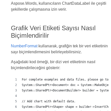
Aspose.Words, kullanıcıların ChartDataLabel ile çeşitli
şekillerde çalışmasına izin verir.
Grafik Veri Etiketi Sayısı Nasıl
Biçimlendirilir
NumberFormat
kullanarak, grafiğin tek bir veri etiketinin
sayı biçimlendirmesini belirleyebilirsiniz.
Aşağıdaki kod örneği, bir dizi veri etiketinin nasıl
biçimlendirileceğini gösterir:
For complete examples and data files, please go to 
System::SharedPtr<Document> doc = System::MakeObjec
System::SharedPtr<DocumentBuilder> builder = System
// Add chart with default data.
System::SharedPtr<Shape> shape = builder->InsertCha