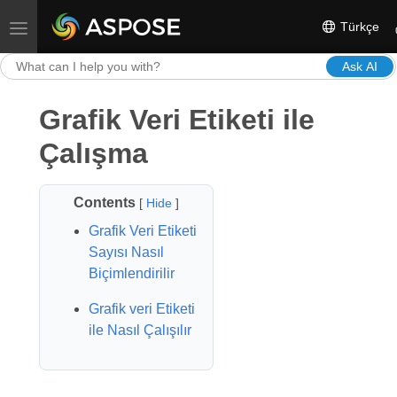
Türkçe
Toggle navigation
Ask AI
Grafik Veri Etiketi ile
Çalışma
Contents
[
Hide
]
Grafik Veri Etiketi
Sayısı Nasıl
Biçimlendirilir
Grafik veri Etiketi
ile Nasıl Çalışılır