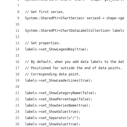
// Get first series.
System::SharedPtr<ChartSeries> series0 = shape->get
System::SharedPtr<ChartDataLabelCollection> labels 
// Set properties.
labels->set_ShowLegendKey(true);
// By default, when you add data labels to the data
// Positioned far outside the end of data points. L
// Corresponding data point.
labels->set_ShowLeaderLines(true);
labels->set_ShowCategoryName(false);
labels->set_ShowPercentage(false);
labels->set_ShowSeriesName(true);
labels->set_ShowValue(true);
labels->set_Separator(u"/");
labels->set_ShowValue(true);